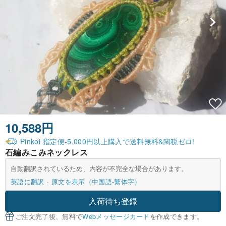
10,588円
Pinkoi 指定便-5,000円以上購入で送料無料&関税ゼロ!
石編みこみネックレス
自動翻訳されているため、内容が不完全な場合があります。
英語に翻訳
原文を表示（中国語-繁体字）
入荷待ち登録
ご注文完了後、無料で
Webメッセージカード
を作成できます。