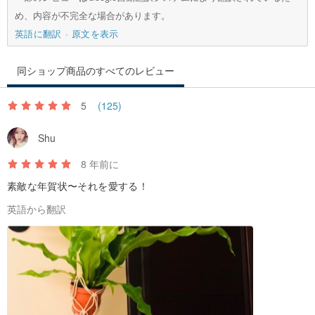
め、内容が不完全な場合があります。
英語に翻訳
原文を表示
3.カスタム料金はTWD1000から始まります。使用する鉱石が増える
と、鉱石のアイテムと数量の増加に応じて生産料金が上がります。
同ショップ商品のすべてのレビュー
4. Zhituは世界中のサプライヤーからあらゆる種類の鉱石を見つける
5
(125)
ことができますが、鉱石の到着に一定の時間制限はありません（鉱
石の種類とサイズを見つけるのに半年かかる場合がありますカスタ
Shu
ムメイド鉱石）、このご要望がございましたら、お問い合わせくだ
8 年前に
さい。ご相談させていただきます。
素敵な年賀状〜それを愛する！
英語から翻訳
5.既存の鉱石を提供し、カスタマイズされた織りのためにZhituに配
送することができます。輸送中または生産中に損傷があった場合、
Zhituは最大TWD1000/個を補償します。
6.織りはご注文で承ります。製作期間は約7営業日以上です。現地で
の織りはお断りしております。