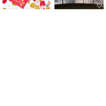
開運紅包袋をお楽しみください
ラインストーンお年玉袋 - 【お
入荷待ち登録
得な6枚セット】
お気に入り
ショップを見る
禮享生活
gfsd
287円
5,083円
送料無料
ウィービングは、マクラメウィービングを作成するきっかけとなっ
た、さまざまなことに遭遇した創設者のリナを表しています。
デザイナーリナプロフィール
私はジュエリーデザインを学び、ジュエリー会社で働きましたが、
商業化されたジュエリー業界が好きではなかったため、転職しまし
黒猫マルーの小さな財神 宝くじ
【GFSD】ラインストーン精品 -
た。何年も経った後、マクラメ織りの芸術が私を再びジュエリーデ
ホットスタンプポチ袋
煌めく多目的ポチ袋 -【招財納
福・金運招来】
ザインに夢中にさせるとは思いもしませんでした。私はそのシンプ
Huei Hei Ji Bai
gfsd