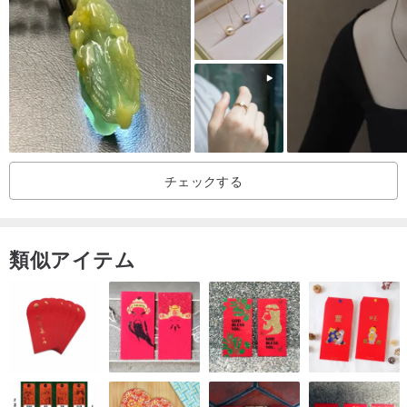
2.コミュニケーションと説得の能力を向上させ、紛争を解消するの
に役立ちます。
3.それは人々が彼らが他人とどのように仲良くしているかをはっき
りと見て、他人の過ちを許し、そしてより愛想が良くなることを可
能にします。
チェックする
4.この宝石には、宇宙の優れた精神的エネルギーが含まれていま
す。この宝石を身につけると、無限の愛、許し、寛容などのポジテ
ィブなエネルギーを強化することができます。
類似アイテム
************************************************
*****
出荷指示