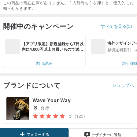
この商品は現在在庫がありません。 [ 入荷待ち ] を押すと、優先的にお
知らせがきます。
開催中のキャンペーン
すべてを見る(5)
海外デザインア
【アプリ限定】新規登録から7日以
入
内に4,000円以上お買いもので送料
越境送料割引（
無料（最大500円OFF）
割引詳細
割引詳
ブランドについて
ショップへ
Wave Your Way
台湾
5
(125)
フォローする
デザイナーに連絡