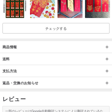
台湾：1〜2日以内に受領
香港・マカオ：書留郵便で発送し、到着時間は約1週間となります
その他の地域：商品は書留郵便で発送され、到着時間は約2週間かか
ります
チェックする
カスタマイズされたサービスプロセス
商品情報
送料
織りカスタム仕様
1.蝋糸の織り方に限りがありますので、ご注文前に鮮明な鉱石の写
支払方法
真、動画、寸法をご提供ください。織りが可能かどうかを確認させ
返品・交換のお知らせ
ていただきます。
2.Zhituの公式ウェブサイトまたはFBでデザインスタイルを選択して
レビュー
ください。不織布道路を独自に作成した場合は、スタイルデザイン
と製図サービスを提供し、製図料を請求する必要があります。
一部のレビューはGoogle自動翻訳システムにより翻訳されているた