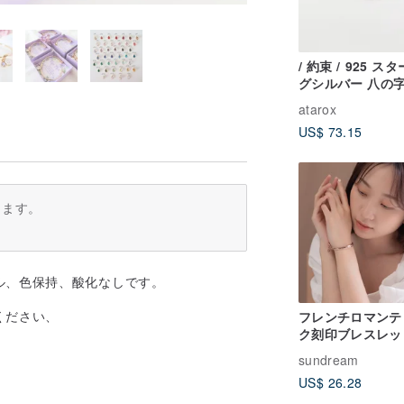
/ 約束 / 925 ス
グシルバー 八の
ブレスレット (シ
atarox
ー/ゴールド/ロー
US$ 73.15
ります。
ル、色保持、酸化なしです。
ください、
フレンチロマンテ
。
ク刻印ブレスレット
Bonjour - 真鍮
sundream
レット 無料イニ
US$ 26.28
刻印 誕生日プレ