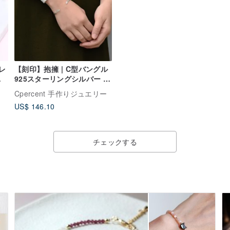
レ
【刻印】抱擁 | C型バングル
の
925スターリングシルバー オ
ェ
ープンタイプ ハンドメイド
Cpercent 手作りジュエリー
シルバーアクセサリー カッ
US$ 146.10
プルギフト
チェックする