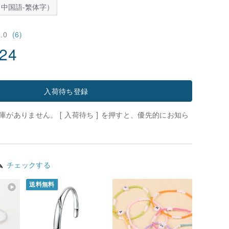
中国語-繁体字）
5.0
(6)
.24
入荷待ち登録
がありません。 [ 入荷待ち ] を押すと、優先的にお知ら
ム
チェックする
送料無料