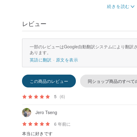
ブレスレットのお手入れ：
付属品を持って帰宅するたびに、柔らかい布で付属品の
た後、ジュエリーを密閉されたジッパーバッグに入れ、
レビュー
択する必要があります、色の保持が長持ちします！
配信面：
台湾からのお客様は、注文時に通関のためにIDカード番
一部のレビューはGoogle自動翻訳システムにより翻
ご不明な点がございましたら、受信トレイまでご連絡く
あります。
英語に翻訳
原文を表示
この商品のレビュー
同ショップ商品のすべて
5
(6)
Jero Tseng
6 年前に
本当に好きです