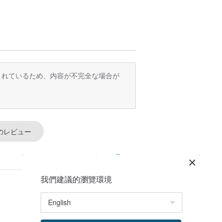
表面をやさしく拭くことができます。拭い
空気との接触を避けます。入浴や水泳も選
号をお知らせください。
訳されているため、内容が不完全な場合が
ださい〜
のレビュー
もっと見る
我們建議的瀏覽環境