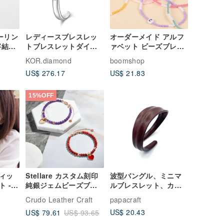
ターリン
レディースブレスレッ
オーダーメイド アルフ
字結び
トブレスレットダイヤ
ァベット ビーズブレス
ルバ
モンドホワイトスチー
レット 友情ブレスレッ
KOR.diamond
boomshop
ズ)
ル刻印愛（無料刻印）
ト カップルブレスレッ
US$ 276.17
US$ 21.83
ト 親子ブレスレット
15%OFF
ィッ
Stellare カスタム刻印
波型バングル、ミニマ
 -
純銀ジェムビーズブレ
ルブレスレット、カス
ブレス
スレット (3色)
タムブレスレット、彼
Crudo Leather Craft
papacraft
シャル
女へのギフト、カップ
US$ 20.43
US$ 79.61
US$ 93.65
ゼント
ルカフ