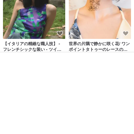
【イタリアの精緻な職人技】 -
世界の片隅で静かに咲く花/ ワン
フレンチシックな装い - ツイル
ポイントタトゥーのレースのチ
プリントシルクスカーフトップ
ョーカー SV649
from a friend of mine
Sugar Valentine
ス
その他の商品を見る
34,340円
1,780円
ショップを見る
送料無料