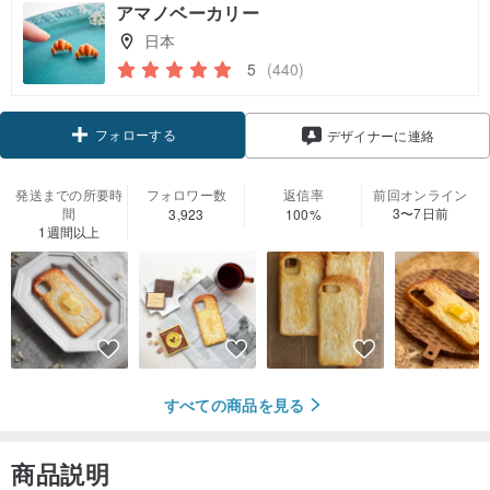
アマノベーカリー
日本
5
(440)
フォローする
デザイナーに連絡
発送までの所要時
フォロワー数
返信率
前回オンライン
間
3〜7日前
3,923
100%
1週間以上
すべての商品を見る
商品説明