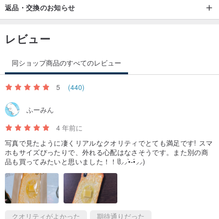
返品・交換のお知らせ
レビュー
同ショップ商品のすべてのレビュー
5
(440)
ふーみん
4 年前に
写真で見たように凄くリアルなクオリティでとても満足です! スマ
ホもサイズぴったりで、外れる心配はなさそうです。また別の商
品も買ってみたいと思いました！！ჱ̒⸝⸝•̀֊•́⸝⸝)
クオリティがよかった
期待通りだった