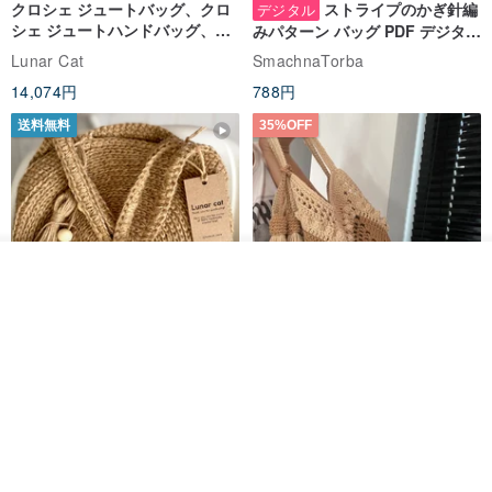
クロシェ ジュートバッグ、クロ
ストライプのかぎ針編
デジタル
シェ ジュートハンドバッグ、リ
みパターン バッグ PDF デジタル
ユーザブルバッグ
インスタント ダウンロード、レ
Lunar Cat
SmachnaTorba
ディース クロスボディ
14,074円
788円
送料無料
35%OFF
オーダーする
お気に入り
ショップを見る
クロシェ編み丸型ジュートバッ
オーガニックコットン糸の編み
グ、クロシェ編みトートバッ
バッグ、クラッチバッグとして
グ、クロシェ編みショルダーバ
も。
Lunar Cat
Knits And Woven By Oom
ッグ
11,425円
5,405円
8,314円
送料無料