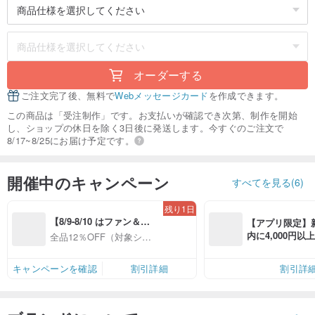
オーダーする
ご注文完了後、無料で
Webメッセージカード
を作成できます。
この商品は「受注制作」です。お支払いが確認でき次第、制作を開始
し、ショップの休日を除く3日後に発送します。今すぐのご注文で
8/17~8/25にお届け予定です。
開催中のキャンペーン
すべてを見る(6)
残り1日
【8/9-8/10 はファン＆会
【アプリ限定】
員感謝デー】対象ショッ
内に4,000円
全品12％OFF（対象ショ
プ全品12%OFF
無料（最大500円
ップ限定）
キャンペーンを確認
割引詳細
割引詳