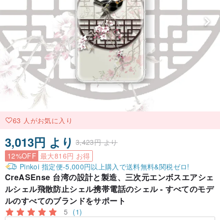
63 人がお気に入り
3,013円 より
3,423円 より
12%OFF
最大816円 お得
Pinkoi 指定便-5,000円以上購入で送料無料&関税ゼロ!
CreASEnse 台湾の設計と製造、三次元エンボスエアシェ
ルシェル飛散防止シェル携帯電話のシェル - すべてのモデ
ルのすべてのブランドをサポート
5
(1)