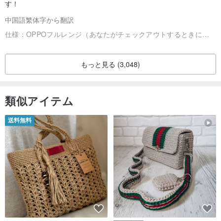
す！
中国語繁体字から翻訳
仕様：
OPPOフルレンジ（あなたがチェックアウトするときにモデルを残してください）「ガラスケース」（iPhone、Samsung、OPPO、Huawei、Xiaomiのみサポート）
もっと見る (3,048)
類似アイテム
送料無料