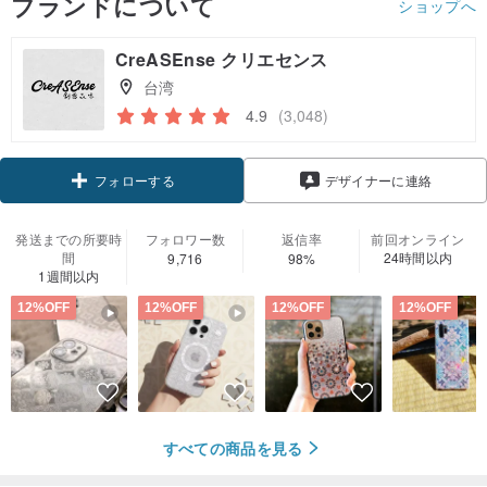
ブランドについて
ショップへ
CreASEnse クリエセンス
台湾
4.9
(3,048)
クーポン取得
デザイナーに連絡
フォローする
発送までの所要時
フォロワー数
返信率
前回オンライン
間
24時間以内
9,716
98%
1週間以内
12%OFF
12%OFF
12%OFF
12%OFF
すべての商品を見る