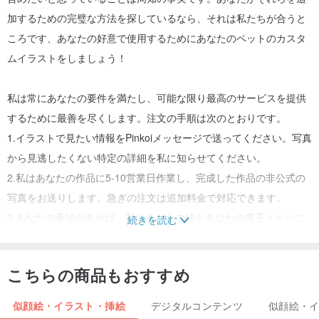
加するための完璧な方法を探しているなら、それは私たちが合うと
ころです、あなたの好意で使用するためにあなたのペットのカスタ
ムイラストをしましょう！
私は常にあなたの要件を満たし、可能な限り最高のサービスを提供
するために最善を尽くします。注文の手順は次のとおりです。
1.イラストで見たい情報をPinkoiメッセージで送ってください。写真
から見逃したくない特定の詳細を私に知らせてください。
2.私はあなたの作品に5-10営業日作業し、完成した作品の非公式の
写真をお送りします。急ぎの注文は追加料金で対応できます。
3.あなたの承認があれば、私はあなたの絵をあなたの電子メールに
続きを読む
送ります！
こちらの商品もおすすめ
追加情報：
-私の絵は私が見ているものの解釈です。写真の正確な複製を意図し
似顔絵・イラスト・挿絵
デジタルコンテンツ
似顔絵・
たものではありません。