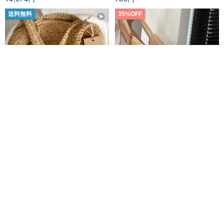
送料無料
35%OFF
オーダーする
お気に入り
ショップを見る
クロシェ編み丸型ジュートバッ
オーガニックコットン糸の編み
グ、クロシェ編みトートバッ
バッグ、クラッチバッグとして
グ、クロシェ編みショルダーバ
も。
Lunar Cat
Knits And Woven By Oom
ッグ
11,425円
5,405円
8,314円
送料無料