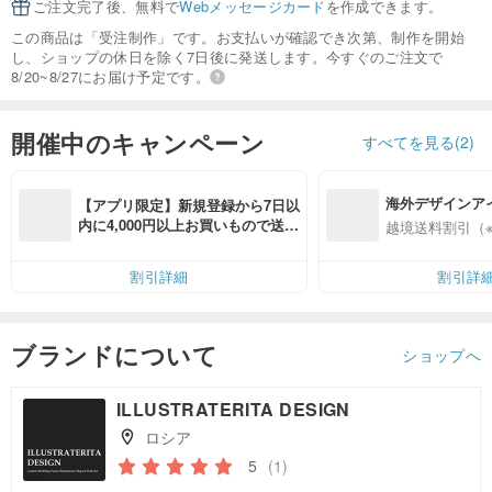
ご注文完了後、無料で
Webメッセージカード
を作成できます。
この商品は「受注制作」です。お支払いが確認でき次第、制作を開始
し、ショップの休日を除く7日後に発送します。今すぐのご注文で
8/20~8/27にお届け予定です。
開催中のキャンペーン
すべてを見る(2)
海外デザインア
【アプリ限定】新規登録から7日以
入
内に4,000円以上お買いもので送料
越境送料割引（
無料（最大500円OFF）
割引詳細
割引詳
ブランドについて
ショップへ
ILLUSTRATERITA DESIGN
ロシア
5
(1)