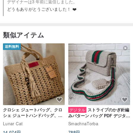
デザイナーは3 年前に返信しました。
どうもありがとうございました！ ❤️
類似アイテム
送料無料
クロシェ ジュートバッグ、クロ
ストライプのかぎ針編
デジタル
シェ ジュートハンドバッグ、リ
みパターン バッグ PDF デジタル
ユーザブルバッグ
インスタント ダウンロード、レ
Lunar Cat
SmachnaTorba
ディース クロスボディ
14,074円
788円