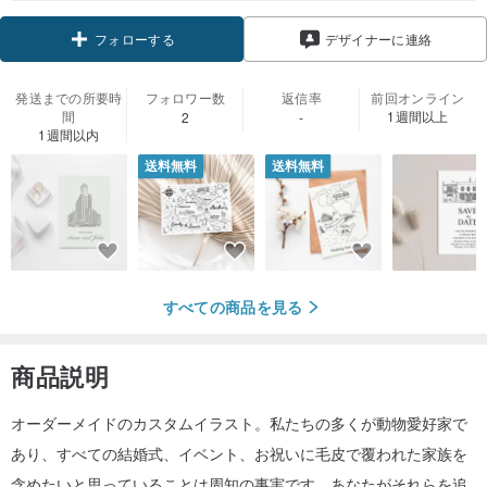
フォローする
デザイナーに連絡
発送までの所要時
フォロワー数
返信率
前回オンライン
間
1週間以上
2
-
1週間以内
送料無料
送料無料
すべての商品を見る
商品説明
オーダーメイドのカスタムイラスト。私たちの多くが動物愛好家で
あり、すべての結婚式、イベント、お祝いに毛皮で覆われた家族を
含めたいと思っていることは周知の事実です。あなたがそれらを追