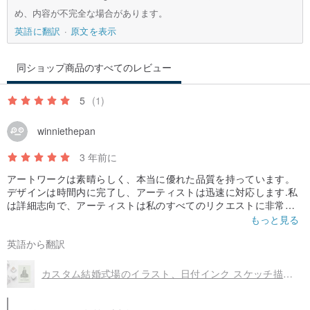
め、内容が不完全な場合があります。
英語に翻訳
原文を表示
同ショップ商品のすべてのレビュー
5
(1)
winniethepan
3 年前に
アートワークは素晴らしく、本当に優れた品質を持っています。
デザインは時間内に完了し、アーティストは迅速に対応します.私
は詳細志向で、アーティストは私のすべてのリクエストに非常に
忍耐強く対応してくれます。より良いデザインを求めることはで
もっと見る
きません!マルガリータとの仕事は本当に楽しいです。
英語から翻訳
カスタム結婚式場のイラスト、日付インク スケッチ描画、デジタルを保存します。