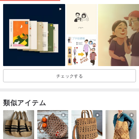
-私はあなたの絵の写真を私のソーシャルメディアとPinkoiページに
使用する権利を留保します。また、作成されたデジタル製品をさま
ざまなマイクロストックで販売することもできます。後で他の人が
イラストを利用できないようにしたい場合は、私に書いてくださ
い。価格について説明します。
-必要なすべての情報を受け取ってから、5〜10営業日の所要時間が
始まります。
チェックする
電子メール/ダウンロード、ベクターファイル（必要な場合）を介し
て、300 DPI（Dot per inch）でJPG形式の高解像度デジタルファイ
ルを受け取ります。
類似アイテム
これらを使用して、最寄りの印刷店でローカルに印刷することがで
き、常にコピーがあります（物理的な製品ではありません）。