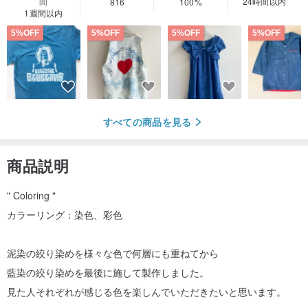
間
24時間以内
816
100%
1週間以内
5%OFF
5%OFF
5%OFF
5%OFF
すべての商品を見る
商品説明
" Coloring "
カラーリング：染色、彩色
泥染の絞り染めを様々な色で何層にも重ねてから
藍染の絞り染めを最後に施して製作しました。
見た人それぞれが感じる色を楽しんでいただきたいと思います。