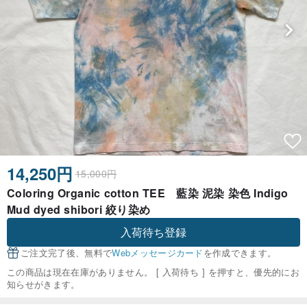
14,250円
15,000円
Coloring Organic cotton TEE 藍染 泥染 染色 Indigo
Mud dyed shibori 絞り染め
入荷待ち登録
ご注文完了後、無料で
Webメッセージカード
を作成できます。
この商品は現在在庫がありません。 [ 入荷待ち ] を押すと、優先的にお
知らせがきます。