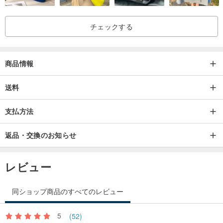
お洗濯の際は、手洗いでお願いします。
他の衣類への移染を避ける為、単独洗いをして下さい。
チェックする
☆全体の染まり具合にムラがある場合がありますがご了承くださ
い。
☆表記サイズと実寸のサイズとは１〜２cmの誤差が生じる場合がご
商品情報
ざいます。
☆お客様のご都合による返品は受け付けておりません。
送料
支払方法
CMP
返品・交換のお知らせ
レビュー
同ショップ商品のすべてのレビュー
5
(52)