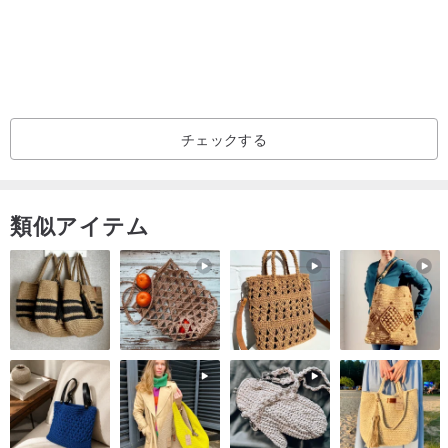
女性は少しゆったりした感じで着ていただけるかと思います。
(ただし、染めたことにより若干小さくなっています)
下記のサイズは染色後のサイズです。
身丈69cm身幅54cm袖丈20cm
チェックする
お届け後の返品交換につきましては明らかな不良品(注文したものと
違うものが届いたなど)のみ
ご対応致します。
類似アイテム
配送中の事故での紛失、破損の責任は一切負いかねますので予めご
了承ください。
☆１点づつ染めておりますので写真と実物の色味は若干異なりま
す。
手作りの一点物としてご理解ください。
☆色止めの処理はしておりますが、
藍染の特性上、色落ちまたは色移りが生じます。