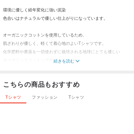
環境に優しく経年変化に強い泥染
色合いはナチュラルで優しい仕上がりになっています。
オーガニックコットンを使用しているため、
肌ざわりが優しく、軽くて着心地のよいTシャツです。
化学肥料や農薬を一切使わずに栽培される地球にとても優しい
オーガニックコットンです。
続きを読む
１点づつ手で染めておりますので
こちらの商品もおすすめ
同じものは２つとない、世界に1点の染色をお楽しみ下さい。
Tシャツ
ファッション
Tシャツ
ボディ/ 5.3oz
素材 / オーガニックコットン100%
サイズ / L
ユニセックスサイズのため男性女性ともに着ていただけます。