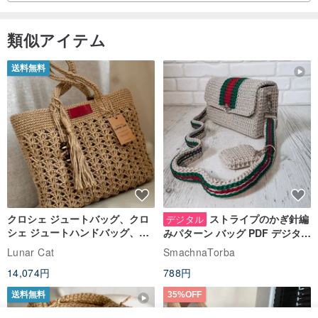
類似アイテム
送料無料
クロシェ ジュートバッグ、クロ
ストライプのかぎ針編
デジタル
シェ ジュートハンドバッグ、リ
みパターン バッグ PDF デジタル
ユーザブルバッグ
インスタント ダウンロード、レ
Lunar Cat
SmachnaTorba
ディース クロスボディ
14,074円
788円
送料無料
35%OFF