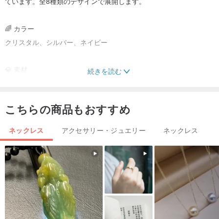
ています。全8種類のデザインで展開します。
🌈 カラー
クリスタル、シルバー、ネイビー
💎 素材
続きを読む
ホワイトジェード、ホワイトクリスタル天然石、MIYUKIビーズ、サ
ージカルスチール仕上げ
こちらの商品もおすすめ
（天然石のため、製品によって色味に若干の個体差が生じる場合が
ございます。）
ネックレス
アクセサリー・ジュエリー
ネックレス
⚠️ ご注意
- 天然石やビーズの特性上、形状や色味に若干の違いが生じること
がございます。
- ハンドメイド製品の特性上、微細な傷は不良品ではございませ
ん。