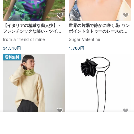
【イタリアの精緻な職人技】 -
世界の片隅で静かに咲く花/ ワン
フレンチシックな装い - ツイル
ポイントタトゥーのレースのチ
プリントシルクスカーフトップ
ョーカー SV649
from a friend of mine
Sugar Valentine
ス
34,340円
1,780円
送料無料
CHARM 日本製 ショート ミック
天然シルクフラワーネックレス -
オーダーする
お気に入り
ショップを見る
ス オーガニックコットン ネック
ローズチョーカー - リストレッ
ウォーマー
グブレスレット シルクアクセサ