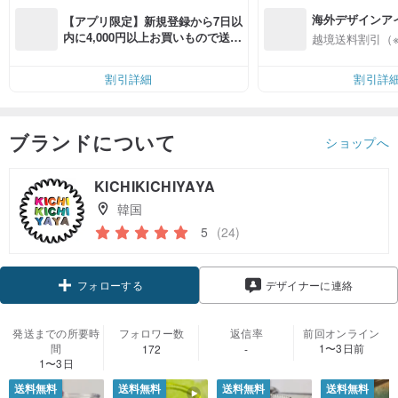
海外デザインア
【アプリ限定】新規登録から7日以
入
内に4,000円以上お買いもので送料
越境送料割引（
無料（最大500円OFF）
割引詳細
割引詳
ブランドについて
ショップへ
KICHIKICHIYAYA
韓国
5
(24)
フォローする
デザイナーに連絡
発送までの所要時
フォロワー数
返信率
前回オンライン
間
1〜3日前
172
-
1〜3日
送料無料
送料無料
送料無料
送料無料