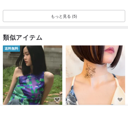
もっと見る (5)
類似アイテム
送料無料
【イタリアの精緻な職人技】 -
世界の片隅で静かに咲く花/ ワン
入荷待ち登録
フレンチシックな装い - ツイル
ポイントタトゥーのレースのチ
ショップを見る
プリントシルクスカーフトップ
ョーカー SV649
from a friend of mine
Sugar Valentine
ス