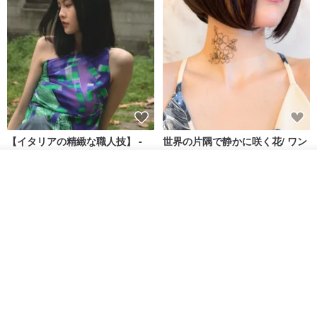
【イタリアの精緻な職人技】 -
世界の片隅で静かに咲く花/ ワン
フレンチシックな装い - ツイル
ポイントタトゥーのレースのチ
プリントシルクスカーフトップ
ョーカー SV649
入荷待ち登録
from a friend of mine
Sugar Valentine
ス
お気に入り
ショップを見る
34,340円
1,780円
送料無料