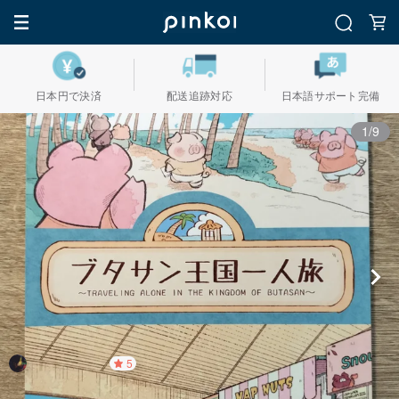
日本円で決済
配送追跡対応
日本語サポート完備
1/9
5