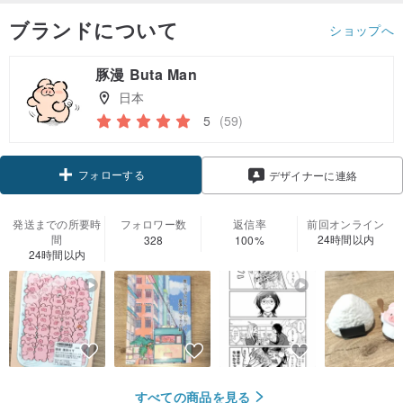
ブランドについて
ショップへ
豚漫 Buta Man
日本
5
(59)
フォローする
デザイナーに連絡
発送までの所要時
フォロワー数
返信率
前回オンライン
間
24時間以内
328
100%
24時間以内
すべての商品を見る