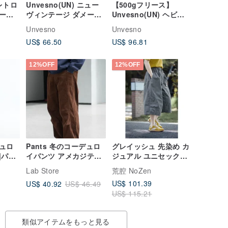
レトロ
Unvesno(UN) ニュー
【500gフリース】
ーリ
ヴィンテージ ダメージ
Unvesno(UN) ヘビー
Gデニ
ウォッシュ加工 フェー
ウェイト カジュアル ル
Unvesno
Unvesno
ーツ
ドカラー コントラスト
ーズフィット ウォーム
US$ 66.50
US$ 96.81
ステッチ ワークショー
バナナカーブスウェッ
ツ
トパンツ
12%OFF
12%OFF
ュロ
Pants 冬のコーデュロ
グレイッシュ 先染め カ
|パン
イパンツ アメカジテイ
ジュアル ユニセックス
1979
ストの暖かなストレー
ショートパンツ
Lab Store
荒腔 NoZen
トワイドパンツ カジュ
US$ 101.39
US$ 40.92
US$ 46.49
アルなパラシュートパ
US$ 115.21
ンツ Cityboyスタイル
類似アイテムをもっと見る