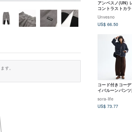
アンベスノ(UN) 
コントラストカラ
ボンフリンジ440
Unvesno
ムルーズ5点ショ
US$ 66.50
TR-3189
ります。
コード付きコーデ
イバルーンパンツ
ツ|2色|秋物|Sora-
sora-life
US$ 73.77