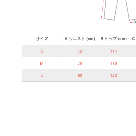
サイズ
A
ウエスト
(cm)
B
ヒップ
(cm)
S
72
114
M
76
118
L
80
122