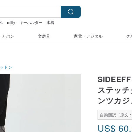
れ
miffy
キーホルダー
水着
・カバン
文房具
家電・デジタル
グ
ットン
SIDEEF
ステッチ
ンツカジ
自動翻訳（原文：
US$
60