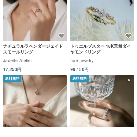
ナチュラルラベンダージェイド
トゥエルブスター 18K天然ダイ
スモールリング
ヤモンドリング
Jadeite Atelier
hee-jewelry
17,253円
96,150円
送料無料
送料無料
その他の商品を見る