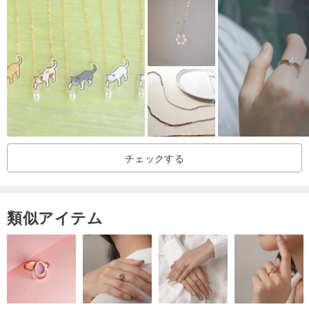
《ご注意》
（商品は本体のみで、写真に写っている他の装飾品は含まれませ
ん。）
➤アンティーク品は新品ではございません。多少なりとも経年によ
る痕跡がございますが、それがかえって深い趣と希少性を物語って
います。新品同様の完璧さを求める方はご熟考ください。古いアク
セサリーを通して、その背景にある物語や、華やかな時代の優雅さ
と輝きを感じ取っていただければ幸いです。
チェックする
➤商品の画像はすべて実物を撮影しておりますが、パソコンのモニ
ターの色差や撮影時の光の加減などにより、写真と実物の色合いが
類似アイテム
多少異なる場合がございます。ご注文の際は、写真の詳細と商品情
報をご確認の上、お手続きください。
➤写真の詳細を十分にご確認ください。万が一、お届けした商品が
着用できないほどの破損がある場合は返品をお受けいたします。し