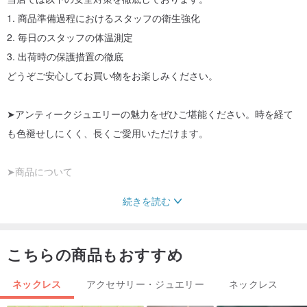
1. 商品準備過程におけるスタッフの衛生強化
2. 毎日のスタッフの体温測定
3. 出荷時の保護措置の徹底
どうぞご安心してお買い物をお楽しみください。
➤アンティークジュエリーの魅力をぜひご堪能ください。時を経て
も色褪せしにくく、長くご愛用いただけます。
➤商品について
続きを読む
★年代：約1980年代
★商品仕入れ国：アメリカ
★サイズ：チェーン全長約 62 cm /
こちらの商品もおすすめ
ペンダントトップ長さ約 5.2 cm（バチカン含まず）
ネックレス
アクセサリー・ジュエリー
ネックレス
★素材：合金＋樹脂