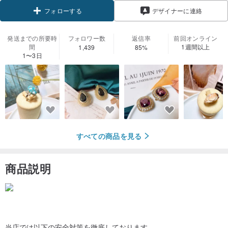
デザイナーに連絡
フォローする
発送までの所要時
フォロワー数
返信率
前回オンライン
間
1週間以上
1,439
85%
1〜3日
すべての商品を見る
商品説明
当店では以下の安全対策を徹底しております。