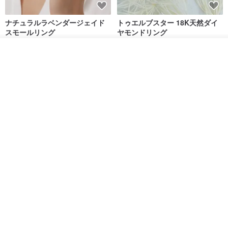
ナチュラルラベンダージェイド
トゥエルブスター 18K天然ダイ
スモールリング
ヤモンドリング
Jadeite Atelier
hee-jewelry
カートに入れる
17,253円
96,150円
お気に入り
ショップを見る
送料無料
送料無料
ナチュラルラベンダージェイド
カスタムメイド 天然淡水パール
リング
調節可能 編み込みチェーンリン
グ 指輪
Jadeite Atelier
Zuzu Jewelry
18,137円
8,513円
9,673円