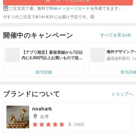
ご注文完了後、無料で
Webメッセージカード
を作成できます。
今すぐのご注文で8/14~8/21にお届け予定です。
開催中のキャンペーン
すべてを見る(4)
海外デザインア
【アプリ限定】新規登録から7日以
入
内に4,000円以上お買いもので送料
越境送料割引（
無料（最大500円OFF）
割引詳細
割引詳
ブランドについて
ショップへ
noahark
台湾
5
(346)
クーポン取得