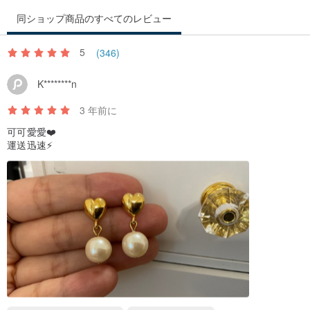
同ショップ商品のすべてのレビュー
5
(346)
K********n
3 年前に
可可愛愛❤️
運送迅速⚡️