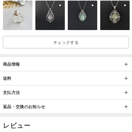
かし、イメージと異なる、サイズ違い、色合いの違い、また配送過
程以外での破損など、お客様都合による返品・返金はお受けできま
せん。
➤アンティークアクセサリーのお手入れ方法：
チェックする
♞ 香水や化粧品との接触はできるだけ避け、入浴時は外してくださ
商品情報
い。もし触れてしまった場合は、金属表面に残らないよう拭き取っ
てください。
送料
♞ 長期間着用しない場合は、密閉できるチャック付き袋に入れ、空
支払方法
気に触れる時間を少なくすることをおすすめします。
返品・交換のお知らせ
レビュー