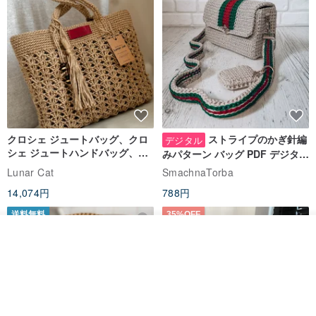
クロシェ ジュートバッグ、クロ
ストライプのかぎ針編
デジタル
シェ ジュートハンドバッグ、リ
みパターン バッグ PDF デジタル
ユーザブルバッグ
インスタント ダウンロード、レ
Lunar Cat
SmachnaTorba
ディース クロスボディ
14,074円
788円
送料無料
35%OFF
その他の商品を見る
ショップを見る