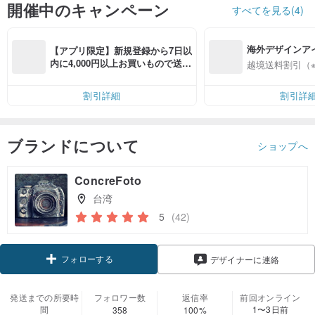
開催中のキャンペーン
すべてを見る(4)
海外デザインア
【アプリ限定】新規登録から7日以
入
内に4,000円以上お買いもので送料
越境送料割引（
無料（最大500円OFF）
割引詳細
割引詳
ブランドについて
ショップへ
ConcreFoto
台湾
5
(42)
フォローする
デザイナーに連絡
発送までの所要時
フォロワー数
返信率
前回オンライン
間
1〜3日前
358
100%