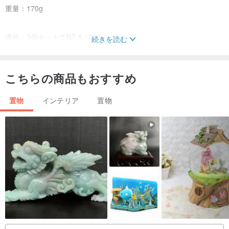
重量：170g
価格：3個セットでNT $ 1200
続きを読む
（手作りの作品は、見た目や重さが少しずつ異なります。ご理解の
ほどよろしくお願いいたします。）
こちらの商品もおすすめ
※サイレントハウスのセメント作品は、すべて手作り、手洗い、研磨
置物
インテリア
置物
を行い、作者の「亀の毛質検査」を経て写真を撮り、棚に置いて、
最高の工芸品やギフトをお届けします。
※作品の見た目に小さな毛穴やマイクロクラックがランダムに現れる
場合は、セメント素材特有の味で使用に影響はありませんので、お
気軽にご購入ください。
Muijuによる手作りと写真