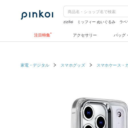
zizifei
ミッフィー ぬいぐるみ
ラベ
sugar valentine
ドリンクホルダー 台
注目特集
アクセサリー
バッグ
家電・デジタル
スマホグッズ
スマホケース・