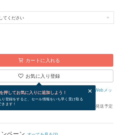
カートに入れる
お気に入り登録
、無料でWebメッセージカードを作成できます。
Webメッ
を押してお気に入りに追加しよう！
？
入り登録をすると、セール情報をいち早く受け取る
できます！
きてから、ショップの休日を除く 5 営業日以内に発送予定
ャンペーン
すべてを見る(2)