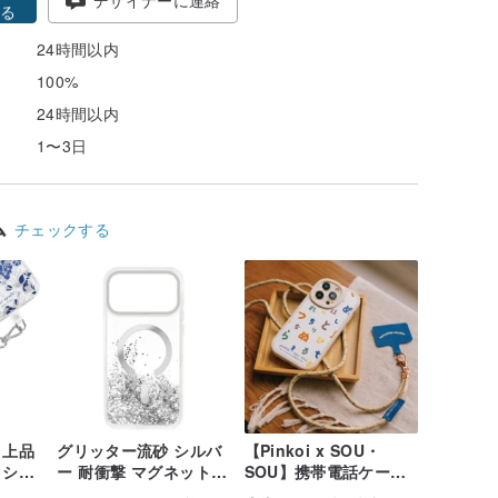
る
24時間以内
100%
24時間以内
1〜3日
ム
チェックする
 上品
グリッター流砂 シルバ
【Pinkoi x SOU・
 シル
ー 耐衝撃 マグネット式
SOU】携帯電話ケース
ケース iPhone 17 16
+ 携帯電話ストラップ