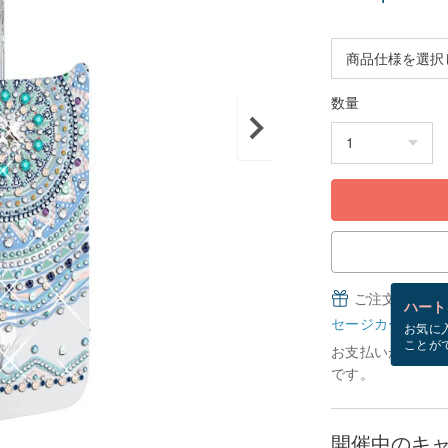
数量
ご注文完了後
ハート
セージカードとは
お気に
ことが
お支払いが確認で
です。
開催中のキ