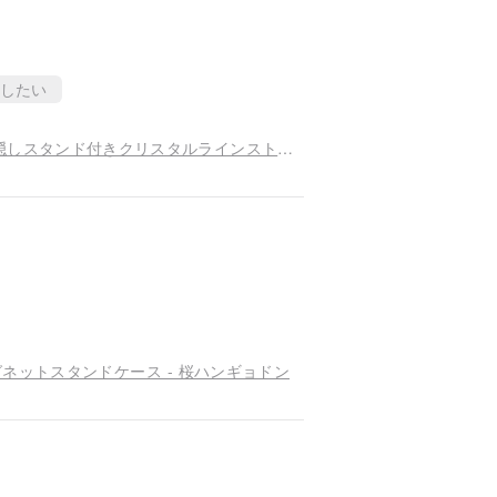
したい
サンリオ iPhone 17/16 ミリタリー基準落下耐性 隠しスタンド付きクリスタルラインストーンスマホケース - 複数デザインから選択可能5
0°回転マグネットスタンドケース - 桜ハンギョドン