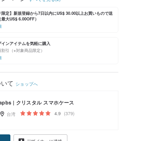
限定】新規登録から7日以内にUS$ 30.00以上お買いもので送
大US$ 6.00OFF）
細
ザインアイテムを気軽に購入
料割引（※対象商品限定）
細
ついて
ショップへ
apbs | クリスタル スマホケース
4.9
(379)
台湾
得
デザイナーに連絡