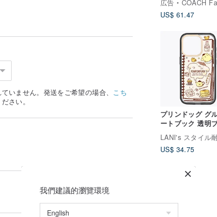
広告
COACH Fashion 
US$ 61.47
れていません。発送をご希望の場合、
こち
ください。
プリンドッグ グ
ートブック 透明
ク標準/磁気バー
iPhone 16 15 14
US$ 34.75
Pro Max
我們建議的瀏覽環境