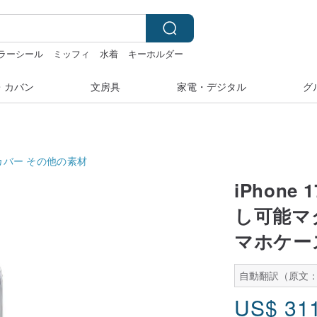
ラーシール
ミッフィ
水着
キーホルダー
湾
・カバン
文房具
家電・デジタル
グ
カバー
その他の素材
iPhone 
し可能マ
マホケース
自動翻訳（原文：
US$
31