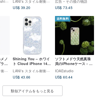
LANI's スタイル耐衝撃スマホケース
Tech
広告
その後の物語
15 14 13 Pro Max
の組み合わせ /
US$ 39.20
US$ 73.45
Wuyinge
送料無料
ルメノ
Shining You – ホワイ
ソフトメドウ天然真珠
ブラッ
ト Cloud iPhone 14
貝のiPhoneケース - 職
ジョン
13 12 pro max ミニ電
人手作り - 高品質 - グ
LANI's スタイル耐衝撃スマホケース
LANI's スタイル耐衝撃スマホケース
IOAEstudio
 13
話ケース
リーン - デザイナー
US$ 43.66
US$ 60.44
類似アイテムをもっと見る