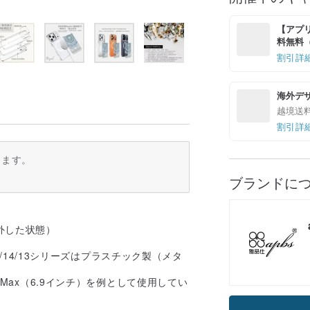
【アプリ
料無料（最
割引詳
海外デ
越境送
割引詳
ります。
ブランドに
り外した状態）
5/14/13シリーズはプラスチック製（メタ
Max（6.9インチ）を例として使用してい
クーポン取