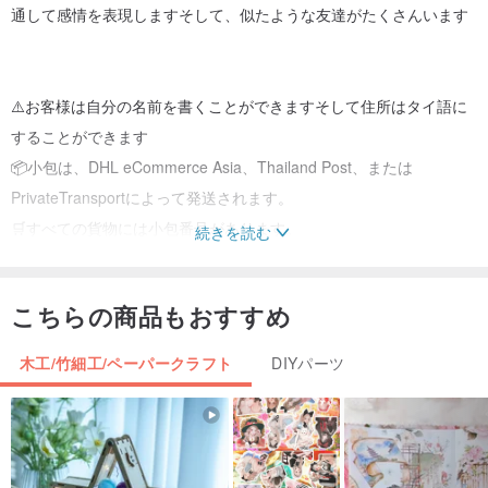
通して感情を表現しますそして、似たような友達がたくさんいます
⚠️お客様は自分の名前を書くことができますそして住所はタイ語に
することができます
📦小包は、DHL eCommerce Asia、Thailand Post、または
PrivateTransportによって発送されます。
🛒すべての貨物には小包番号があります。
続きを読む
💌ご不明な点がございましたら、メッセージボックスからお問い合
わせください。
こちらの商品もおすすめ
✈小包は5〜7日以内に配達されます。
木工/竹細工/ペーパークラフト
DIYパーツ