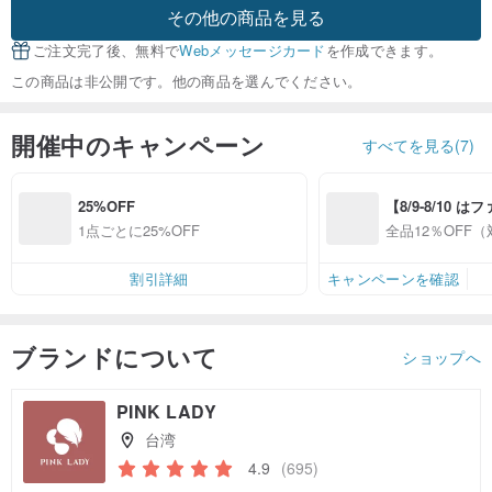
その他の商品を見る
ご注文完了後、無料で
Webメッセージカード
を作成できます。
この商品は非公開です。他の商品を選んでください。
開催中のキャンペーン
すべてを見る(7)
25%OFF
【8/9-8/10 
員感謝デー】対
1点ごとに25%OFF
全品12％OFF
プ全品12%OFF
ップ限定）
割引詳細
キャンペーンを確認
ブランドについて
ショップへ
PINK LADY
台湾
4.9
(695)