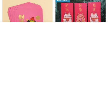
その他の商品を見る
ショップを見る
黒猫マルーの小さな財神 宝くじ
【GFSD】ラインストーン精品 -
ホットスタンプポチ袋
煌めく多目的ポチ袋 -【招財納
福・金運招来】
Huei Hei Ji Bai
gfsd
516円
6,868円