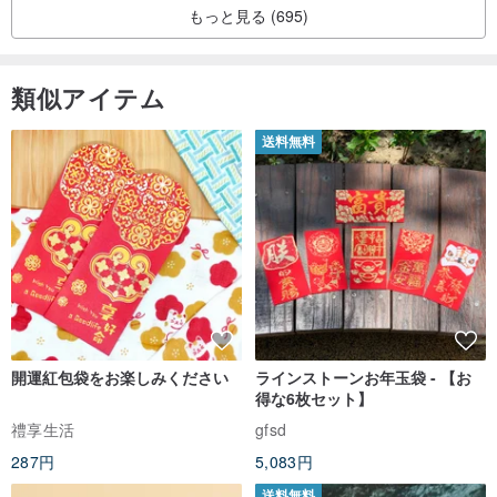
もっと見る (695)
類似アイテム
送料無料
開運紅包袋をお楽しみください
ラインストーンお年玉袋 - 【お
得な6枚セット】
禮享生活
gfsd
287円
5,083円
送料無料