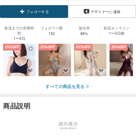
クーポン取得
デザイナーに連絡
フォローする
発送までの所要時
フォロワー数
返信率
前回オンライン
間
1〜3日前
742
88%
1〜3日
25%OFF
25%OFF
25%OFF
25%OFF
すべての商品を見る
商品説明