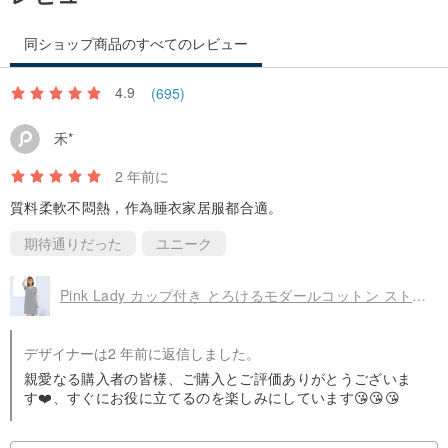
同ショップ商品のすべてのレビュー
4.9
(695)
禾*
2 年前に
質料柔軟不悶熱，作為睡衣家居服都合適。
期待通りだった
ユニーク
Pink Lady カップ付き とろけるモダールコットン ストライプ柄 半袖パジャマ ワンピース ルームウェア
デザイナーは2 年前に返信しました。
親愛なる購入者の皆様、ご購入とご評価ありがとうございま
す❤️、すぐにお役に立てるのを楽しみにしています😘😘😘