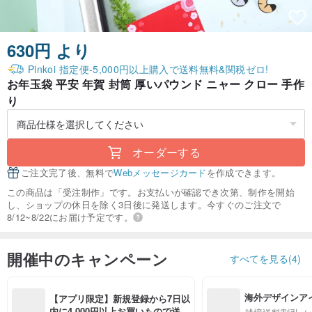
630円 より
Pinkoi 指定便-5,000円以上購入で送料無料&関税ゼロ!
お年玉袋 平安 年賀 封筒 厚いパウンド ニャー クロー 手作
り
オーダーする
ご注文完了後、無料で
Webメッセージカード
を作成できます。
この商品は「受注制作」です。お支払いが確認でき次第、制作を開始
し、ショップの休日を除く3日後に発送します。今すぐのご注文で
8/12~8/22にお届け予定です。
開催中のキャンペーン
すべてを見る(4)
海外デザインア
【アプリ限定】新規登録から7日以
入
内に4,000円以上お買いもので送料