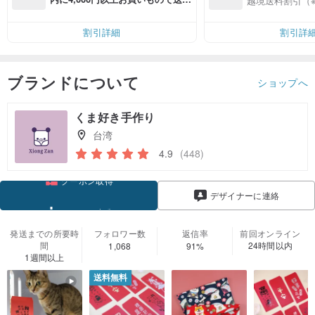
越境送料割引（
無料（最大500円OFF）
割引詳細
割引詳
ブランドについて
ショップへ
くま好き手作り
台湾
4.9
(448)
クーポン取得
デザイナーに連絡
フォローする
発送までの所要時
フォロワー数
返信率
前回オンライン
間
24時間以内
1,068
91%
1週間以上
送料無料