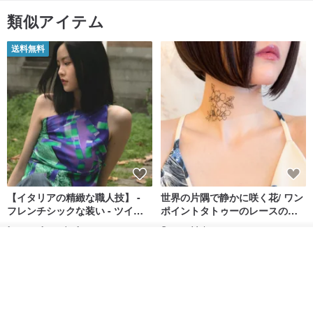
類似アイテム
送料無料
【イタリアの精緻な職人技】 -
世界の片隅で静かに咲く花/ ワン
フレンチシックな装い - ツイル
ポイントタトゥーのレースのチ
プリントシルクスカーフトップ
ョーカー SV649
from a friend of mine
Sugar Valentine
ス
オーダーする
34,340円
1,780円
お気に入り
ショップを見る
送料無料