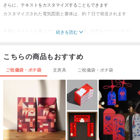
さらに、テキストをカスタマイズすることもできます
カスタマイズされた電気図面と書体は、約 7 日で発送されます
必要なテキストを書くのに役立つ無地の赤い封筒をデザインするこ
続きを読む
ともできます
こちらの商品もおすすめ
💌1セットの内容は
🧧レッドパケットバッグ* 1
ご祝儀袋・ポチ袋
文房具
ご祝儀袋・ポチ袋
🧨ステッカー×1
🎁カードを送る*1
ハンドメイド/台湾製