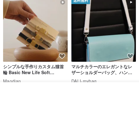
送料無料
シンプルな手作りカスタム猫首
マルチカラーのエレガントなレ
輪 Basic New Life Soft
ザーショルダーバッグ、ハンド
Organic Cat Collar | Simple
メイド
Maodian
DALI-mybag
Soft Cat Collar
3,127円
30,108円
その他の商品を見る
ショップを見る
送料無料
送料無料