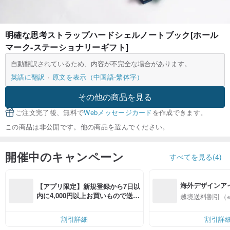
明確な思考ストラップハードシェルノートブック[ホール
マーク-ステーショナリーギフト]
自動翻訳されているため、内容が不完全な場合があります。
英語に翻訳
原文を表示（中国語-繁体字）
その他の商品を見る
ご注文完了後、無料で
Webメッセージカード
を作成できます。
この商品は非公開です。他の商品を選んでください。
開催中のキャンペーン
すべてを見る(4)
海外デザインア
【アプリ限定】新規登録から7日以
入
内に4,000円以上お買いもので送料
越境送料割引（
無料（最大500円OFF）
割引詳細
割引詳