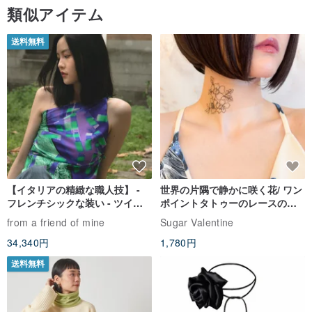
類似アイテム
送料無料
【イタリアの精緻な職人技】 -
世界の片隅で静かに咲く花/ ワン
フレンチシックな装い - ツイル
ポイントタトゥーのレースのチ
プリントシルクスカーフトップ
ョーカー SV649
from a friend of mine
Sugar Valentine
ス
34,340円
1,780円
送料無料