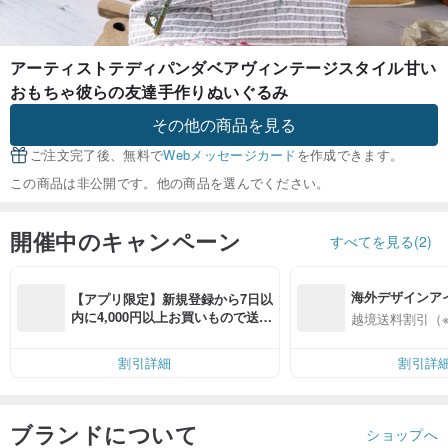
アーティストテディパンダベアヴィンテージスタイル甘い
おもちゃ彼らの友達手作りぬいぐるみ
その他の商品を見る
ご注文完了後、無料で
Webメッセージカード
を作成できます。
この商品は非公開です。他の商品を選んでください。
開催中のキャンペーン
すべてを見る(2)
海外デザインア
【アプリ限定】新規登録から7日以
入
内に4,000円以上お買いもので送料
越境送料割引（
無料（最大500円OFF）
割引詳細
割引詳
ブランドについて
ショップへ