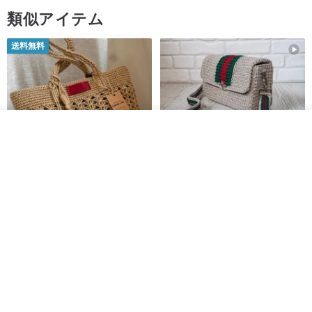
類似アイテム
送料無料
その他の商品を見る
ショップを見る
クロシェ ジュートバッグ、クロ
ストライプのかぎ針編
デジタル
シェ ジュートハンドバッグ、リ
みパターン バッグ PDF デジタル
ユーザブルバッグ
インスタント ダウンロード、レ
Lunar Cat
SmachnaTorba
ディース クロスボディ
14,074円
788円
送料無料
35%OFF