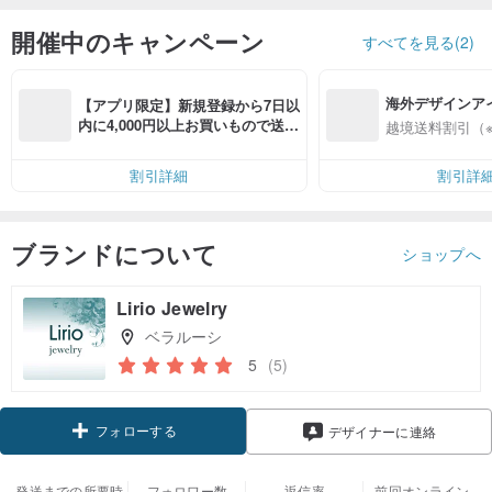
開催中のキャンペーン
すべてを見る(2)
海外デザインア
【アプリ限定】新規登録から7日以
入
内に4,000円以上お買いもので送料
越境送料割引（
無料（最大500円OFF）
割引詳細
割引詳
ブランドについて
ショップへ
Lirio Jewelry
ベラルーシ
5
(5)
フォローする
デザイナーに連絡
発送までの所要時
フォロワー数
返信率
前回オンライン