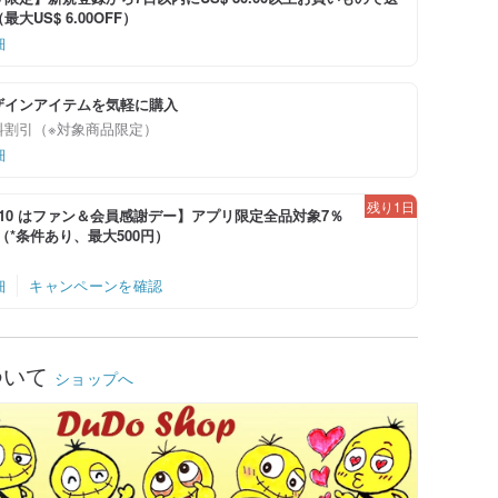
大US$ 6.00OFF）
細
ザインアイテムを気軽に購入
料割引（※対象商品限定）
細
残り1日
-8/10 はファン＆会員感謝デー】アプリ限定全品対象7％
！（*条件あり、最大500円）
細
キャンペーンを確認
ついて
ショップへ