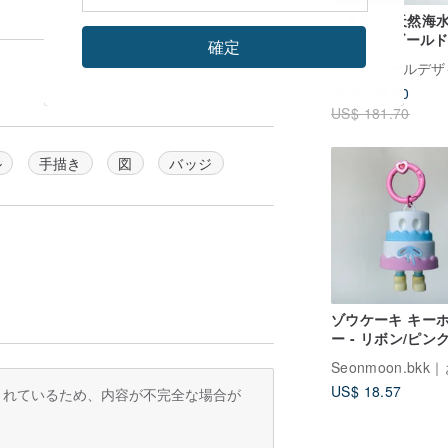
ひまわり 天然海
純銀 14Kゴール
確定
ルド ピアス
アテナパールデザ
US$ 159.90
US$ 181.70
ル
手描き
図
バッジ
ゾウケーキ キー
ー - リボン/ピン
ー#2
US$ 18.57
訳されているため、内容が不完全な場合が