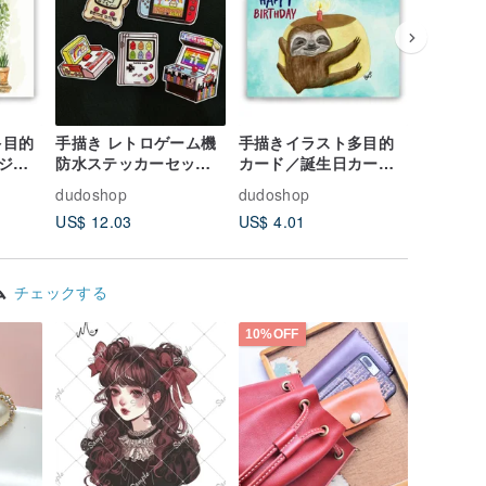
多目的
手描き レトロゲーム機
手描きイラスト多目的
水彩手描
ジカ
防水ステッカーセット
カード／誕生日カード
台湾グル
ド／
5枚組 レインボー
／ポストカード／イラ
ッカーセ
dudoshop
dudoshop
dudosho
バー
ストカード - ナマケモ
US$ 12.03
US$ 4.01
US$ 9.8
笑顔の
ノがバースデーケーキ
を抱っこ
ム
チェックする
10%OFF