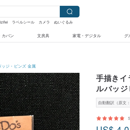
izifei
ラベルシール
カメラ
ぬいぐるみ
・カバン
文房具
家電・デジタル
グ
バッジ・ピンズ
金属
手描きイ
ルバッジ
自動翻訳（原文：
US$
4.