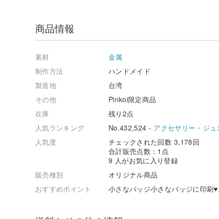
商品情報
素材
金属
制作方法
ハンドメイド
製造地
台湾
その他
Pinkoi限定商品
在庫
残り2点
人気ランキング
No.432,524 -
アクセサリー・ジュ
人気度
チェックされた回数 3,178回
合計販売点数：1点
9 人がお気に入り登録
販売種別
オリジナル商品
おすすめポイント
小さなバッジ小さなバッジに印刷