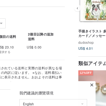
手描きイラスト 
2個目以降の追加
カード／メッセー
1個目の送料
送料
ード／ポストカー
dudoshop
イラストカード／
S$ 23.10
US$ 0.00
US$ 4.01
スデーカード - 
提供する
ボーダーコリー
類似アイテ
示されている送料と実際の送料が異なる場
の内訳に従います。 ※なお、送料着払い
12%OFF
面に表示されません。おおよその送料は事
。
我們建議的瀏覽環境