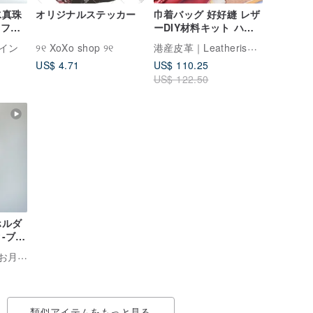
水真珠
オリジナルステッカー
巾着バッグ 好好縫 レザ
ドフィ
ーDIY材料キット ハン
ドバッグ 革製バッグ 巾
港産皮革｜Leatherism Handmade Products
イン
୨୧ XoXo shop ୨୧
着ポーチ カップル ベジ
US$ 4.71
US$ 110.25
タブルタンニンなめし
US$ 122.50
革
ホルダ
ク-ブル
Seonmoon.bkk｜お月様のお店
類似アイテムをもっと見る