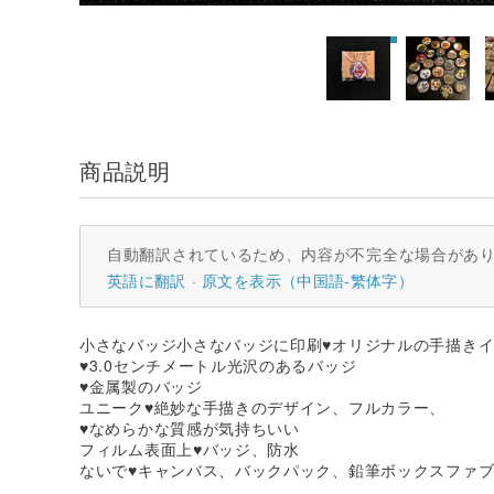
商品説明
自動翻訳されているため、内容が不完全な場合があ
英語に翻訳
原文を表示（中国語-繁体字）
小さなバッジ小さなバッジに印刷♥オリジナルの手描き
♥3.0センチメートル光沢のあるバッジ
♥金属製のバッジ
ユニーク♥絶妙な手描きのデザイン、フルカラー、
♥なめらかな質感が気持ちいい
フィルム表面上♥バッジ、防水
ないで♥キャンバス、バックパック、鉛筆ボックスファ