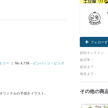
フォローす
前回オンライン：
返信率：
エリー
| No.4,738 -
ピンバッジ・ピンズ
返信まで：
発送まで：
その他の商
♥オリジナルの手描きイラスト。