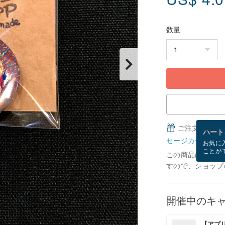
数量
ご注文完了後
ハート
セージカードとは
お気に
ことが
この商品は「受注
すので、ショップ
開催中のキ
【アプリ