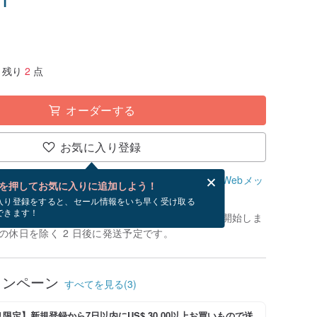
残り
2
点
オーダーする
お気に入り登録
、無料でWebメッセージカードを作成できます。
Webメッ
を押してお気に入りに追加しよう！
？
入り登録をすると、セール情報をいち早く受け取る
できます！
制作」です。お支払いが確認できてから、制作を開始しま
の休日を除く 2 日後に発送予定です。
ャンペーン
すべてを見る(3)
限定】新規登録から7日以内にUS$ 30.00以上お買いもので送