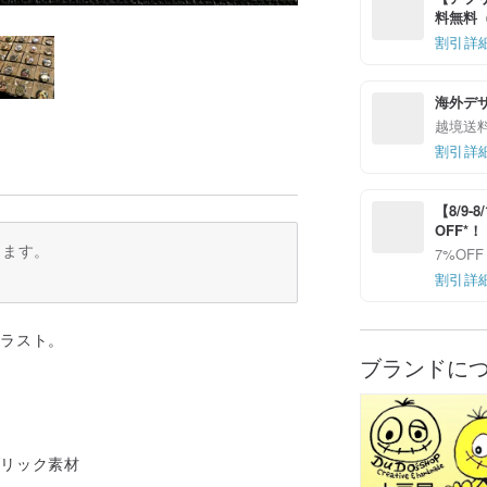
料無料（最
割引詳
海外デ
越境送
割引詳
【8/9
OFF*
ります。
7%OFF
割引詳
イラスト。
ブランドに
ブリック素材