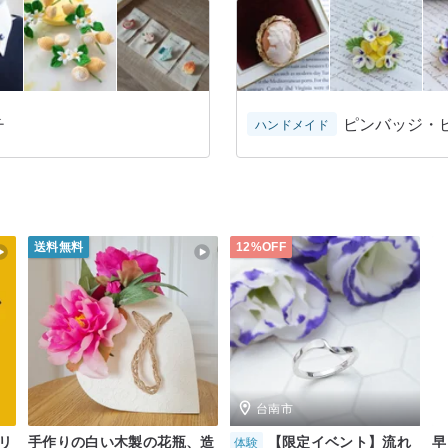
チ
ピンバッジ・
ハンドメイド
送料無料
12%OFF
台南市
リ
手作りの白い木製の花瓶、造
【限定イベント】流れ
早
体験