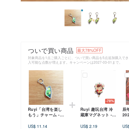
ついで買い商品
最大78%OFF
対象商品を1点ご購入ごとに、ついで買い商品を5点追加購入で
入可能な点数が増えます。キャンペーンは2027-03-01まで。
-78%
Ruyi「台湾を楽し
Ruyi 趣玩台湾 冷
辰
もう」チャーム -
蔵庫マグネット -
20
シャカシャカ台湾 -
台湾原住民 - アミ
オ）
グリーン
族
yea
US$ 11.14
US$ 2.19
US$