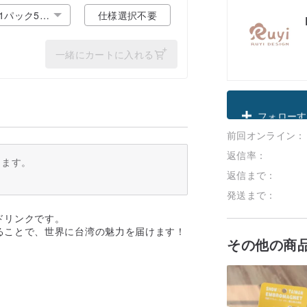
1パック5枚
仕様選択不要
入り
一緒にカートに入れる
クーポン取
前回オンライン：
フォローす
返信率：
ります。
返信まで：
発送まで：
ドリンクです。
ることで、世界に台湾の魅力を届けます！
その他の商