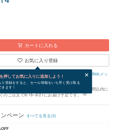
カートに入れる
お気に入り登録
、無料でWebメッセージカードを作成できます。
Webメッ
を押してお気に入りに追加しよう！
？
入り登録をすると、セール情報をいち早く受け取る
できます！
文いただく場合、お支払いが確認でき次第、24時間以内に
のご注文で8/18~8/21にお届け予定です。
ャンペーン
すべてを見る(3)
%OFF