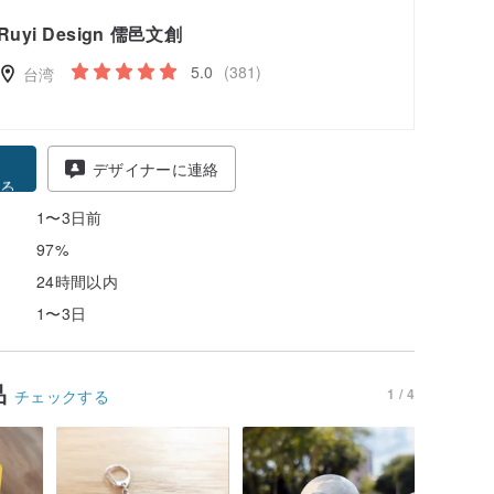
Ruyi Design 儒邑文創
5.0
(381)
台湾
得
デザイナーに連絡
る
1〜3日前
97%
24時間以内
1〜3日
品
1 / 4
チェックする