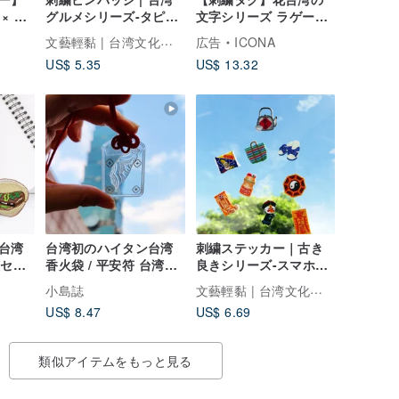
× 台
グルメシリーズ-タピオ
文字シリーズ ラゲージ
カミルクティー 魯肉飯
タグ 旅行小物
文藝輕黏 | 台湾文化を彩る刺繍
広告
ICONA
小籠包 | 文藝輕黏
US$ 5.35
US$ 13.32
台湾
台湾初のハイタン台湾
刺繍ステッカー｜古き
種セッ
香火袋 / 平安符 台湾お
良きシリーズ-スマホス
守り 台湾土産 記念品
テッカー 青白サンダル
文藝輕黏 | 台湾文化を彩る刺繍
小島誌
カアチーバッグ ヤクル
US$ 8.47
US$ 6.69
ト｜文藝輕黏
類似アイテムをもっと見る