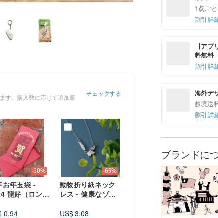
1点ごと
割引詳
【アプリ
料無料（最
割引詳
海外デ
チェックする
きます。購入数に応じて追加購
越境送
割引詳
ブランドに
-30%
-65%
年お年玉袋 -
動物折り紙ネック
24 龍好（ロンハ
レス - 健康なゾウ
限定 - Dragon
(Healthy
r red envelop
Elephant)
 0.94
US$ 3.08