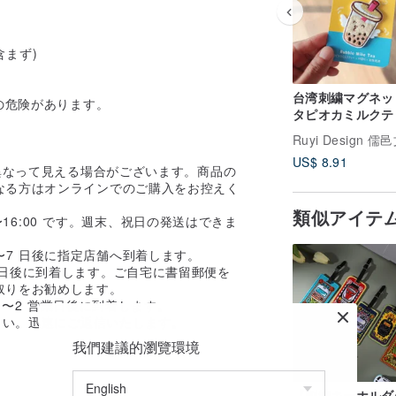
含まず)
台湾刺繍マグネッ
の危険があります。
タピオカミルクテ
Ruyi Design 儒
US$ 8.91
異なって見える場合がございます。商品の
なる方はオンラインでのご購入をお控えく
類似アイテ
〜16:00 です。週末、祝日の発送はできま
4〜7 日後に指定店舗へ到着します。
 営業日後に到着します。ご自宅に書留郵便を
取りをお勧めします。
1〜2 営業日後に到着します。
さい。迅速にご返信いたします。
我們建議的瀏覽環境
【刺繍キーホルダ