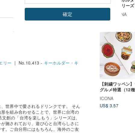
台湾鉄道シリーズ 
湾列車
確定
広告
ICONA
US$ 13.32
エリー
| No.10,413 -
キーホルダー・キ
【刺繍ワッペン】
グルメ特選（12
ト）
ICONA
US$ 3.57
、世界中で愛されるドリンクです。 そん
地形を組み合わせることで、世界に台湾の
gn 儒邑文創の「台湾を楽しもう」シリーズは、
ンが施されており、遊び心と台湾らしさに
です。ご自分用にはもちろん、海外のご友