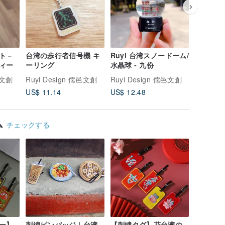
ト－
台湾の歩行者信号機 キ
Ruyi 台湾スノードーム/
暗闇で光
ィー
ーリング
水晶球 - 九份
邑文創
Ruyi Design 儒邑文創
Ruyi Design 儒邑文創
Ruyi D
US$ 11.14
US$ 12.48
US$ 5.3
ム
チェックする
ー】
刺繍ピンバッジ | 台湾
【刺繍タグ】花台湾の