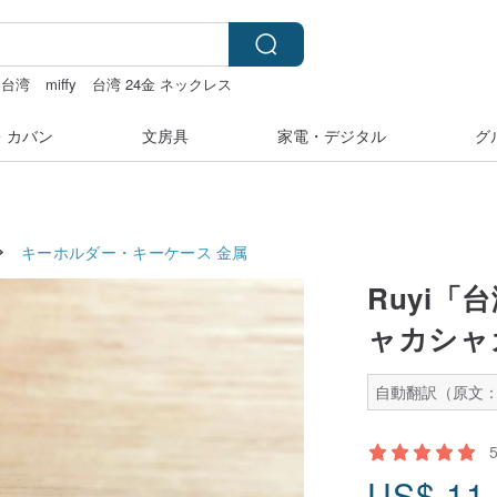
台湾
miffy
台湾 24金 ネックレス
フィ
・カバン
文房具
家電・デジタル
グ
キーホルダー・キーケース
金属
Ruyi「
ャカシャカ
自動翻訳（原文：
US$
11