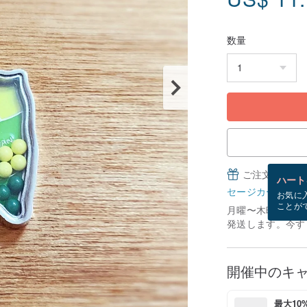
数量
ご注文完了後
ハート
セージカードとは
お気に
ことが
月曜〜木曜にご注
発送します。今すぐ
開催中のキ
最大10