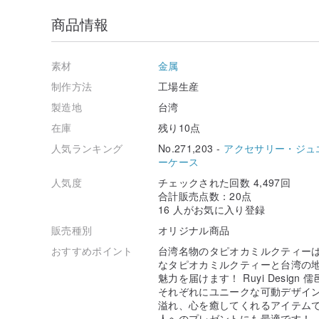
商品情報
素材
金属
制作方法
工場生産
製造地
台湾
在庫
残り10点
人気ランキング
No.271,203 -
アクセサリー・ジュ
ーケース
人気度
チェックされた回数 4,497回
合計販売点数：20点
16 人がお気に入り登録
販売種別
オリジナル商品
おすすめポイント
台湾名物のタピオカミルクティーは
なタピオカミルクティーと台湾の
魅力を届けます！ Ruyi Desi
それぞれにユニークな可動デザイ
溢れ、心を癒してくれるアイテム
人へのプレゼントにも最適です！