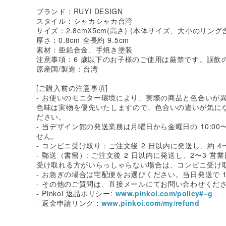
ブランド：RUYI DESIGN
スタイル：シャカシャカ台湾
サイズ：2.8cmX5cm(高さ) (本体サイズ、大小のリング
厚さ：0.8cm 全長約 9.5cm
素材：亜鉛合金、手焼き塗装
注意事項：6 歳以下のお子様のご使用は厳禁です。誤飲
原産国/製造：台湾
[ご購入前の注意事項]
- お使いのモニター環境により、実際の商品と色合いが
色味は実物を優先いたしますので、色合いの違いが気に
ださい。
- 当デザイン館の発送業務は月曜日から金曜日の 10:00
せん。
- コンビニ受け取り：ご注文後 2 日以内に発送し、約 
- 郵送（書留）: ご注文後 2 日以内に発送し、2〜3
受け取れる方がいらっしゃらない場合は、コンビニ受け
- お急ぎの場合は宅配便をお選びください。当日発送で 
- その他のご質問は、直接メールにてお問い合わせくだ
- Pinkoi 返品ポリシー:
www.pinkoi.com/policy#~g
- 返金申請リンク：
www.pinkoi.com/my/refund