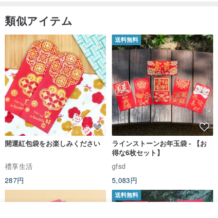
類似アイテム
送料無料
開運紅包袋をお楽しみください
ラインストーンお年玉袋 - 【お
得な6枚セット】
禮享生活
gfsd
287円
5,083円
送料無料
カートに入れる