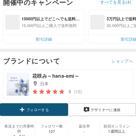
開催中のキャンペーン
すべてを見る(4)
15000円以上でどこへでも送料無
3万円以上で送
料（通常発送）
15,000円以上ご購入で送料無料
30,000円以上
割引詳細
割引詳
ブランドについて
ショップへ
花咲み～hana-emi～
日本
5
(12)
フォローする
デザイナーに連絡
発送までの所要時
フォロワー数
返信率
前回オンライン
間
1週間以上
127
-