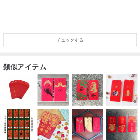
手作りのため多少のゆがみやボンドのハミ出しがあるかもしれませ
ん。
ご理解いただきご購入をお願いいたします。
写真は自然光で撮影しております。
チェックする
また、お使いのブラウザ環境により色味に違いが出てしまうことが
あります。
類似アイテム
作品にはボンドを使用しています。
濡れると変形したり花びらや花芯が取れやすくなります。
また、圧力がかかると潰れてしまう恐れがあるため、
ケースに入れて保管をしてください。
♪＝＝＝＝＝＝＝＝＝＝＝＝＝＝＝＝＝＝＝＝＝♪