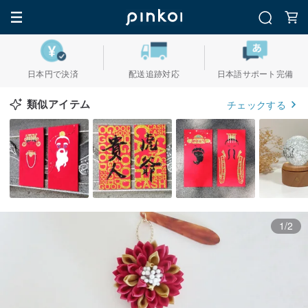
日本円で決済
配送追跡対応
日本語サポート完備
類似アイテム
チェックする
1/2