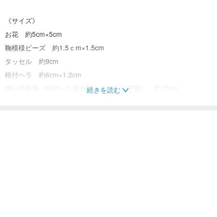
《サイズ》
お花 約5cm×5cm
鞠模様ビーズ 約1.5ｃm×1.5cm
タッセル 約9cm
根付ヘラ 約6cm×1.2cm
飾り部全長（根付ヘラ接合部～タッセル下端） 約17cm
続きを読む
《包装》
商品を入れたクリアケースを、緩衝材（ぷちぷち）で包み、
細いリボンをかけてお届けします。
♪＝＝＝＝＝＝＝＝＝＝＝＝＝＝＝＝＝＝＝＝＝♪
使いやすさと丈夫さを意識しながら
試行錯誤を繰り返して1点ずつ手作りしております。