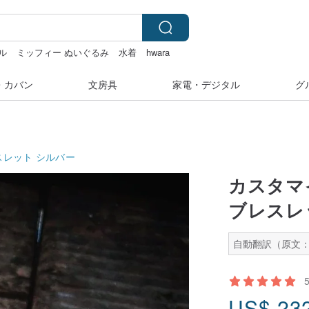
ル
ミッフィー ぬいぐるみ
水着
hwara
・カバン
文房具
家電・デジタル
グ
スレット
シルバー
カスタマ
ブレスレッ
自動翻訳（原文：
US$
23