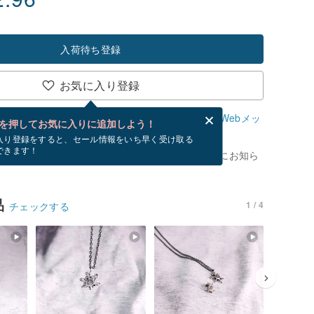
入荷待ち登録
お気に入り登録
、無料でWebメッセージカードを作成できます。
Webメッ
を押してお気に入りに追加しよう！
？
入り登録をすると、セール情報をいち早く受け取る
できます！
がありません。 [ 入荷待ち ] を押すと、優先的にお知ら
品
1 / 4
チェックする