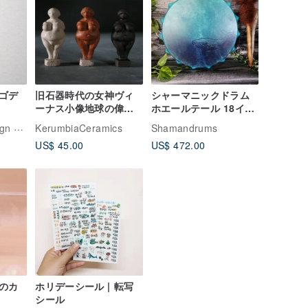
ゴデ
旧石器時代の女神ヴィ
シャーマニックドラム
ーナス小像地球の偉大
ホエールテール 18イン
な母ヴィーナスウィレ
チ 46cm、シャーマン
tudio
KerumbiaCeramics
Shamandrums
ンドルフ像
ドラム、ブルードラム
US$ 45.00
US$ 472.00
のカ
ホリデーシール | 転写
シール