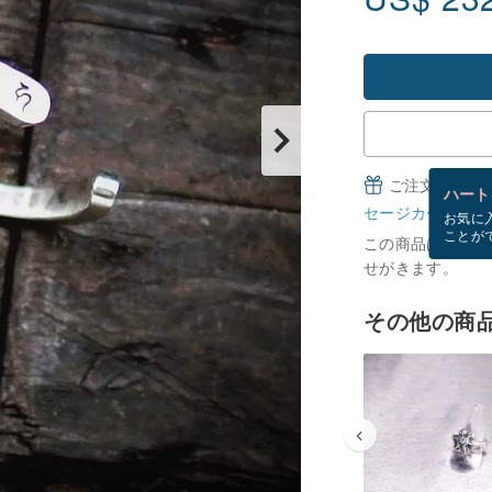
ご注文完了後
ハート
セージカードとは
お気に
ことが
この商品は現在在庫
せがきます。
その他の商