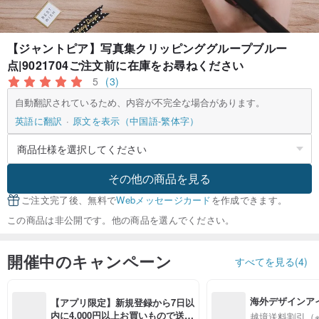
【ジャントピア】写真集クリッピンググループブルー
点|9021704ご注文前に在庫をお尋ねください
5
(3)
自動翻訳されているため、内容が不完全な場合があります。
英語に翻訳
原文を表示（中国語-繁体字）
その他の商品を見る
ご注文完了後、無料で
Webメッセージカード
を作成できます。
この商品は非公開です。他の商品を選んでください。
開催中のキャンペーン
すべてを見る(4)
海外デザインア
【アプリ限定】新規登録から7日以
入
内に4,000円以上お買いもので送料
越境送料割引（