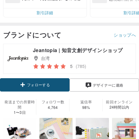
無料（最大500円OFF）
割引詳細
割引詳
ブランドについて
ショップへ
Jeantopia | 知音文創デザインショップ
台湾
5
(785)
フォローする
デザイナーに連絡
発送までの所要時
フォロワー数
返信率
前回オンライン
間
24時間以内
4,764
98%
1〜3日