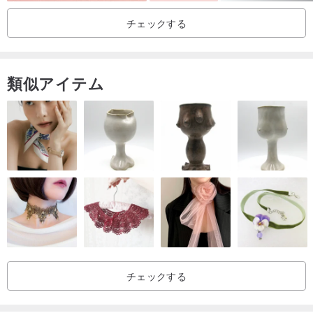
チェックする
the撮影時と画面では多少の色の違いがあるため、写真は参考用であ
り、実際の商品の色は実際の商品とは異なる場合があります。
類似アイテム
【製品仕様】
材質：紙、金属、PET、PUレザー
寸法：172 x 113 x 25mm
内部ページ：10ページ
【予防】
ジャントピア製品を購入すると、紙の請求書が発行され、商品と一
緒に送付されます。
贈り物をする必要があるなら
貨物の補充については下記URLをご参照ください、
チェックする
www.pinkoi.com/product/yE86t6Z3