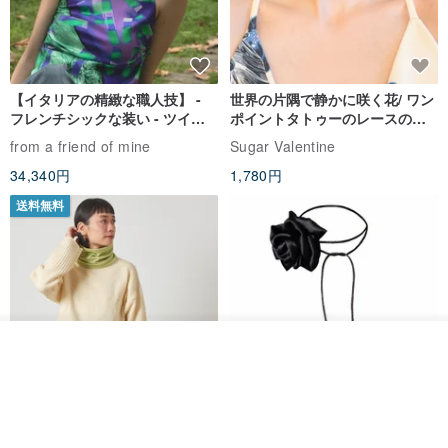
【イタリアの精緻な職人技】 -
世界の片隅で静かに咲く花/ ワン
フレンチシックな装い - ツイル
ポイントタトゥーのレースのチ
プリントシルクスカーフトップ
ョーカー SV649
from a friend of mine
Sugar Valentine
ス
34,340円
1,780円
送料無料
その他の商品を見る
ショップを見る
CHARM 日本製 ショート ミック
天然シルクフラワーネックレス -
ス オーガニックコットン ネック
ローズチョーカー - リストレッ