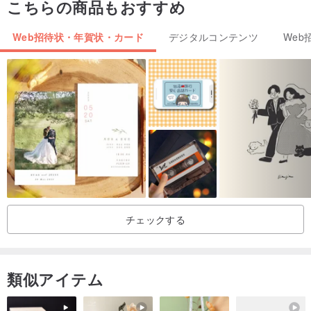
こちらの商品もおすすめ
Web招待状・年賀状・カード
デジタルコンテンツ
We
1.デザイナーに写真を提供した後、コミュニケーションが完了して
から5〜7日以内にスケッチが提供される予定です。
2.約7〜12日でイラストファイルを提供します
（営業日数はご注文数により決まります。ご注文数が少ない場合
は、イラストファイルをメールボックスに早めにお届けすることが
できます。）
注文の仕方
1.カスタマイズ可能であることをデザイナーに確認した後、すぐに
チェックする
注文できます
2. 3〜5枚の鮮明な写真を送信します（デザイナーは顔と服の詳細を
確認します）
類似アイテム
3.名前/短いテキスト/日付など、その他の詳細を通知できます。
4.ドラフトを提供し、ドラフトを2回まで改訂し、確認後に色を確認