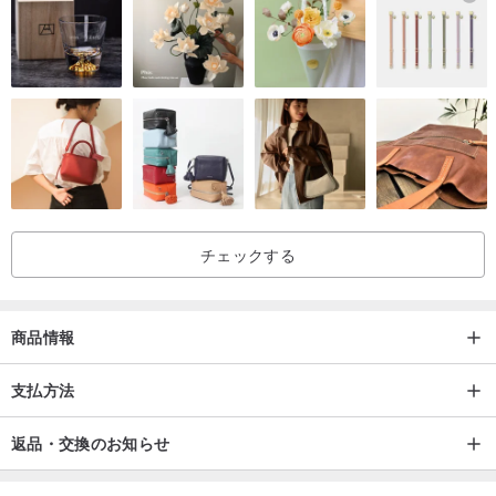
します。完成したドラフトは2回まで改訂します。
＊＊親密なリマインダー＊＊
1.デジタルファイルは個人使用のみを目的としており、商用利用は
認められていません。
2.イラストデザインは廃墟デザイナーがデザインし、著作権、商標
権があり、マーケティングツールとして使用できます。
3.デザイナーには、ソーシャルソフトウェアでイラストを公開する
チェックする
権利があります。デザイナーにイラストを公開したくない場合は、
事前にデザイナーに通知することができます。
商品情報
支払方法
返品・交換のお知らせ