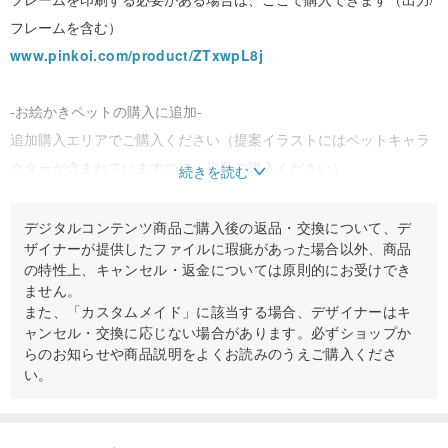
フレームを含む）
www.pinkoi.com/product/ZTxwpL8j
-お絵かきペットの購入に追加-
追加購入エリアでご購入ください（提案イラストにはペットキャラ
クターが含まれていますので、複数ご購入ください）
続きを読む
www.pinkoi.com/product/xgSXu96Z
デジタルコンテンツ商品ご購入後の返品・交換について、デ
ザイナーが提供したファイルに瑕疵があった場合以外、商品
の特性上、キャンセル・返金については原則的にお受けでき
製品仕様
：
ません。
また、「カスタムメイド」に該当する場合、デザイナーはキ
ャンセル・交換に応じない場合があります。必ずショップか
￭電子ファイルサイズ21X29.7cm、300dpi、Jpgファイル
らのお知らせや商品説明をよくお読みのうえご購入くださ
（主にA4サイズですが、特別なご要望がございましたらお知らせく
い。
ださい）
就業日