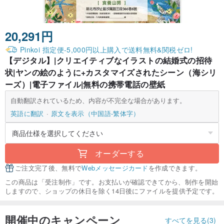
20,291円
Pinkoi 指定便-5,000円以上購入で送料無料&関税ゼロ!
【デジタル】|クリエイティブなイラストの結婚式の招待
状|ヤンの絵のように+カスタマイズされたシーン（海シリ
ーズ）|電子ファイル|無料の携帯電話の壁紙
自動翻訳されているため、内容が不完全な場合があります。
英語に翻訳
原文を表示（中国語-繁体字）
オーダーする
ご注文完了後、無料で
Webメッセージカード
を作成できます。
この商品は「受注制作」です。お支払いが確認できてから、制作を開始
しますので、ショップの休日を除く14日後にファイルを提供予定です。
開催中のキャンペーン
すべてを見る(3)