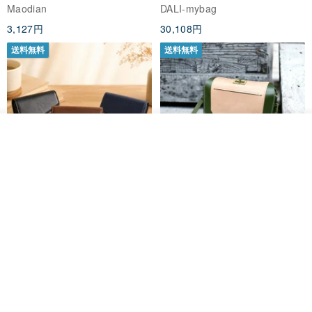
Organic Cat Collar | Simple
メイド
Maodian
DALI-mybag
Soft Cat Collar
3,127円
30,108円
送料無料
送料無料
オーダーする
お気に入り
ショップを見る
Brita コンパクト財布 | 軽量設計
クリエイティブな個性派ショー
× 日常使いに最適
トフラップショルダーバッグ -
ラッキーグリーン (ギフト オリ
DUAL 多兒クリエイティブレザーグッズ
Zolton ゾルトン
ジナル)
8,383円
22,836円
送料無料
50%OFF