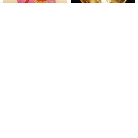
その他の商品を見る
ショップを見る
黒猫マルーの小さな財神 宝くじ
【GFSD】ラインストーン精品 -
ホットスタンプポチ袋
煌めく多目的ポチ袋 -【招財納
福・金運招来】
Huei Hei Ji Bai
gfsd
516円
6,868円
ラインストーンお年玉袋 - 【神
【福が満ちる】 - ぽち袋
は世を愛されたシリーズ - 恩恵
VS祝福溢れる杯 - 2枚セット】
gfsd
papercutflower