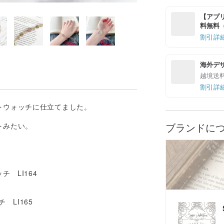
【アプリ
料無料（最
割引詳
海外デ
越境送
割引詳
トウォッチに仕立てました。
ブランドに
トみたい。
 LI164
 LI165