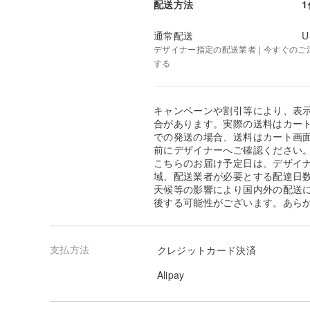
配送方法
・時計の仕様について
生活防水ではありませんので、水に濡らさないでくださ
水に濡れてしまった場合はすぐに拭き取ってください。
通常配送
U
デザイナー指定の配送業者 | 今すぐのご注文
・作品の色味について
する
ご利用のパソコン、モニター環境によって、実際の作品
います。ご了承ください。
キャンペーンや割引等により、表
・金属の素材
合があります。実際の送料はカート
チェーン：丹銅
での発送の場合、送料はカート画
その他の金属：真鍮＋ニッケルメッキ＋金の合金メッキ
前にデザイナーへご確認ください
こちらのお届け予定日は、デザイ
・お手入れ方法
域、配送業者が必要とする配達日
使用している素材はメッキ加工を施しているため、特性
天候等の影響により国内外の配送
どの水分や、油分、日焼け止めなどの化粧品、紫外線に
後する可能性がございます。あら
ッキの劣化が早まる場合があります。
変色防止のため、ご使用後は柔らかい布で汚れを拭き取
おすすめいたします。
支払方法
クレジットカード決済
・サイズについて
長さはカニカンを含んだ長さの表記にしております。
Alipay
気をつけて制作しておりますが、1センチ程の誤差が生
・発送について