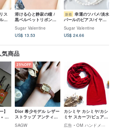
クリス
溶ける心と静寂の瞳 /
幸運のツバメ/淡水
夢
新着
新着
ルの
黒ベルベットリボンの
パールのピアス/イヤリ
の妖精/
ョー
シンプルチョーカー
ング SV712
け襟チ
Sugar Valentine
Sugar Valentine
Sugar Va
SV622
SV711
US$ 13.53
US$ 24.66
US$ 24.
人気商品
25%OFF
ー】
Dior 希少モデル レザー
カシミヤ カシミヤ/カシ
× 台
ストラップ アンティー
ミヤ スカーフ/ピュア
クウォッチ 手巻き機械
ウール スカーフ ショー
SAGW
広告
OM ハンドメイド
式時計
ル/リング ベルベット