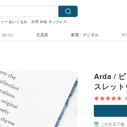
ィー ぬいぐるみ
台湾 24金 ネックレス
マス
hwara
・カバン
文房具
家電・デジタル
グ
Arda 
スレットウ
ご注文完了後