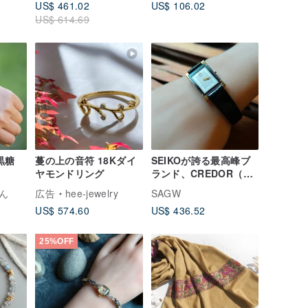
US$ 461.02
US$ 106.02
ショール - チリ レッド
US$ 614.69
黒糖
蔓の上の音符 18Kダイ
SEIKOが誇る最高峰ブ
ヤモンドリング
ランド、CREDOR（ク
レドール）のクォーツ
ん
広告
hee-jewelry
SAGW
ウォッチ（廃盤モデ
US$ 574.60
US$ 436.52
ル）。ステンレススチ
ールと22K金メッキの輝
きが、手元に上品な彩
25%OFF
りを添えます。