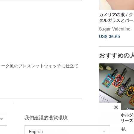
可能性がございます。）
クレスと時計は一緒にラッピングする事が
カメリアの涙 / 
タルガラスとパー
３連のワイヤーチ
Sugar Valentine
カー SV678
US$ 36.65
なサイズをご希望の方はご自身のサイズを
おすすめの
ございますので、ご了承ください。
ィーク風のブレスレットウォッチに仕立て
ご注意ください。
となります。
さい。
い。
【刺繍キーホルダ
我們建議的瀏覽環境
たまま発送いたします。
台湾鉄道シリーズ 
ば、時計が動き始めます。
湾列車
広告
ICONA
2個目以降の追加