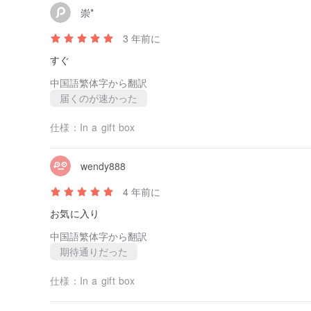
崇*
3 年前に
すぐ
中国語繁体字から翻訳
届くのが速かった
仕様：
In a gift box
wendy888
4 年前に
お気に入り
中国語繁体字から翻訳
期待通りだった
仕様：
In a gift box