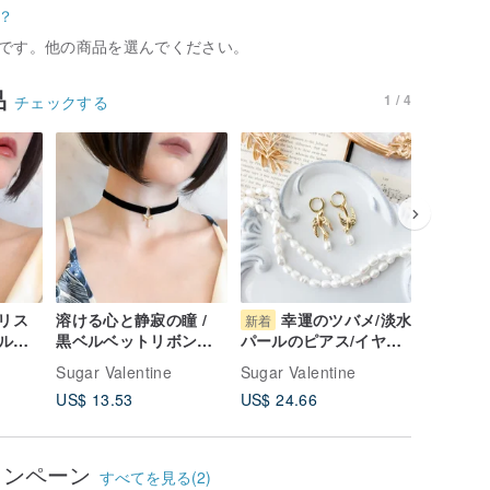
？
です。他の商品を選んでください。
品
1 / 4
チェックする
クリス
溶ける心と静寂の瞳 /
幸運のツバメ/淡水
夢
新着
新着
ルの
黒ベルベットリボンの
パールのピアス/イヤリ
の妖精/
ョー
シンプルチョーカー
ング SV712
け襟チ
Sugar Valentine
Sugar Valentine
Sugar Va
SV622
SV711
US$ 13.53
US$ 24.66
US$ 24.
ャンペーン
すべてを見る(2)