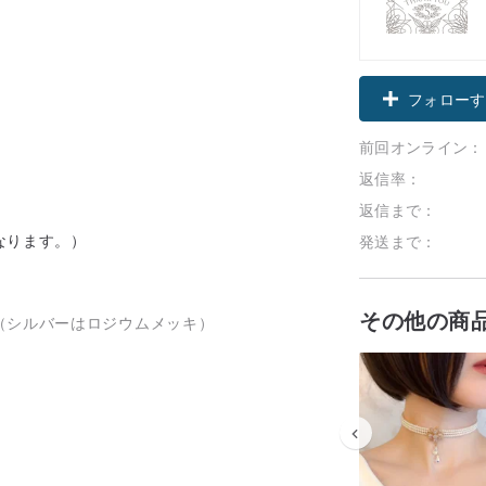
。
フォローす
前回オンライン：
返信率：
返信まで：
なります。）
発送まで：
その他の商
（シルバーはロジウムメッキ）