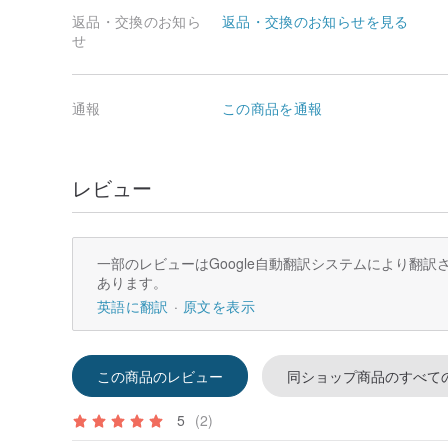
発送は入金確認後5日以内に行います。(土日祝はお休みで
返品・交換のお知ら
返品・交換のお知らせを見る
海外発送は日本郵便：国際eパケットです。
せ
アジア：発送から約7日から10日で配達されます。
SFエクスプレスやコンビニ受け取りなどはご利用できま
通報
この商品を通報
レビュー
一部のレビューはGoogle自動翻訳システムにより翻
あります。
英語に翻訳
原文を表示
この商品のレビュー
同ショップ商品のすべて
5
(2)