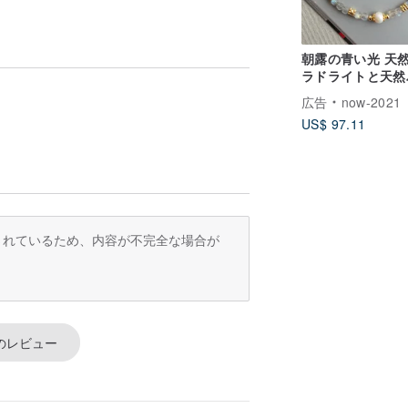
す。)
朝露の青い光 天
せん。
ラドライトと天然
ルのブレスレット
広告
now-2021
ンストーン系 ラ
US$ 97.11
ュエリー デザイ
スレット
訳されているため、内容が不完全な場合が
のレビュー