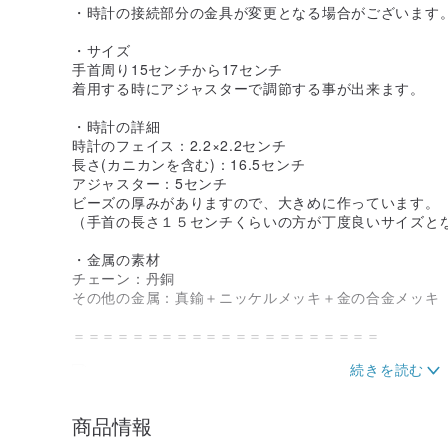
・時計の接続部分の金具が変更となる場合がございます
・サイズ
手首周り15センチから17センチ
着用する時にアジャスターで調節する事が出来ます。
・時計の詳細
時計のフェイス：2.2×2.2センチ
長さ(カニカンを含む)：16.5センチ
アジャスター：5センチ
ビーズの厚みがありますので、大きめに作っています。
（手首の長さ１５センチくらいの方が丁度良いサイズと
・金属の素材
チェーン：丹銅
その他の金属：真鍮＋ニッケルメッキ＋金の合金メッキ
＝＝＝＝＝＝＝＝＝＝＝＝＝＝＝＝＝＝＝＝＝
・ギフトボックスが必要ですか？
商品情報
「in a gift box」を選択してください。