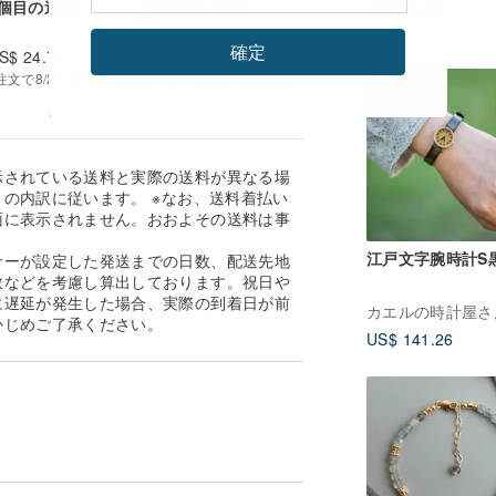
1個目の送料
US$ 13.32
送料
い。
確定
S$ 24.74
US$ 0.00
で8/27~9/14にお届け予定 | 追跡番号を提供
と画像の色味が異なって見える場合がござ
示されている送料と実際の送料が異なる場
の内訳に従います。 ※なお、送料着払い
面に表示されません。おおよその送料は事
（シルバーはロジウムメッキ）
。
江戸文字腕時計S
ナーが設定した発送までの日数、配送先地
数などを考慮し算出しております。祝日や
上変色を避ける事ができません。汗や雨な
に遅延が発生した場合、実際の到着日が前
長時間触れるなど、使用状況によってはメ
カエルの時計屋さ
かじめご了承ください。
US$ 141.26
り、ジュエリーケースや密閉袋での保管を
じる恐れがございます。