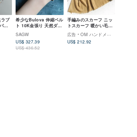
然ラブ
希少なBulova 伸縮ベル
手編みのスカーフ ニッ
パー
ト 10K金張り 天然ダイ
トスカーフ 暖かい毛布
 ムー
ヤモンド アンティーク
カシミヤ毛布 刺繍毛布
SAGW
広告
OM ハンドメイド
イトジ
ウォッチ 機械式手巻き
カシミヤカシミア/カシ
US$ 327.39
US$ 212.92
ンブレ
ミアスカーフ/ピュアウ
US$ 436.52
ールスカーフ ショール/
リングベルベットショ
ール 動物の刺繍