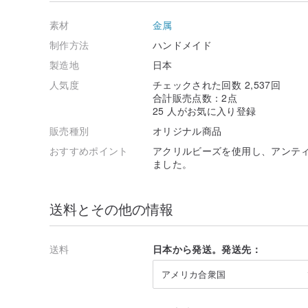
箱に入れてラッピングしてお届けします。
（柄は選べません。柄やリボンは季節によって変更する
素材
金属
一緒に箱に入れる事が出来ないため、チョーカーやネッ
出来ません。
制作方法
ハンドメイド
ご了承ください。
製造地
日本
・サイズ変更をご希望の方へ
人気度
チェックされた回数 2,537回
写真のモデルの手首周りは約15センチです。
合計販売点数：2点
手首周り15センチから17センチ以外の方や、ぴったり
25 人がお気に入り登録
ご採寸の上、メッセージにてご相談ください。
販売種別
オリジナル商品
また、サイズによっては多少デザインが変わる可能性が
おすすめポイント
アクリルビーズを使用し、アンテ
・時計の取り扱いについて
ました。
強い衝撃をあたえると、破損や故障の原因となります。
ご使用される際は落としたり、ぶつけたりしないよう、
また、作品のサイズが合わない場合は落下や破損の原因
送料とその他の情報
ご注文前にサイズをご確認ください。
・時計の電池について
故障の修理、電池交換は時計店、家電店等をご利用くだ
送料
日本から発送。発送先：
保証書はお付けすることができませんのでご了承くださ
アメリカ合衆国
発送時には、電池の消耗を避けるため、リューズを引い
時間を合わせた後、リューズを押し込んで頂いて頂けれ