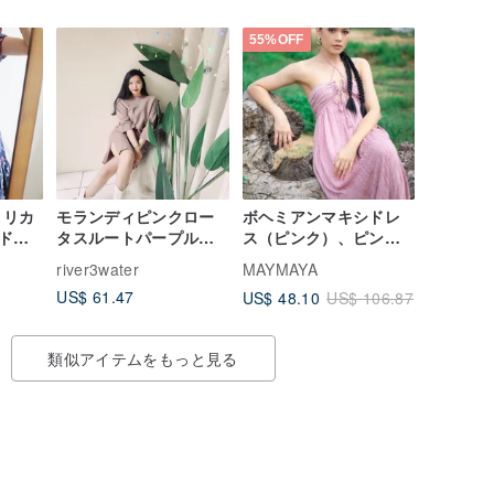
55%OFF
メリカ
モランディピンクロー
ボヘミアンマキシドレ
ドレ
タスルートパープルプ
ス（ピンク）、ピンク
レーンフェイスワイド
ビーチサマードレス、
river3water
MAYMAYA
スリーブ軽く日常のア
ホリデードレス
US$ 61.47
US$ 48.10
US$ 106.87
ンティークヴィンテー
ジドレスヴィンテージ
類似アイテムをもっと見る