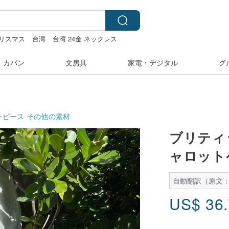
リスマス
台湾
台湾 24金 ネックレス
・カバン
文房具
家電・デジタル
グ
ンピース
その他の素材
ブリティ
ャロット
自動翻訳（原文
US$
36