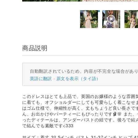
商品説明
自動翻訳されているため、内容が不完全な場合があ
英語に翻訳
原文を表示（タイ語）
このドレスはとても上品で、英国のお嬢様のような雰囲
に着ても、オフショルダーにしても可愛らしく着こなせま
はゴム仕様で、伸縮性が高く、丈もちょうど良い長さで
ん、お出かけやパーティーにもぴったりです🩰🌸 また
ったディテールは、アンダーバストの紐です。後ろで結
で結んでも素敵です<333
サイズ：着丈 32.5インチ バスト 31-37インチ ヒップ 