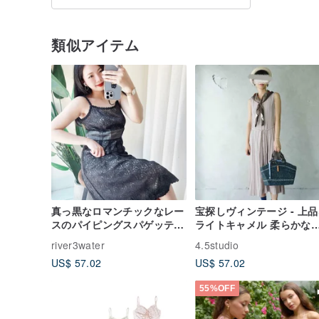
類似アイテム
真っ黒なロマンチックなレー
宝探しヴィンテージ - 上
スのパイピングスパゲッティ
ライトキャメル 柔らかな
ストラップヴィンテージドレ
触りのノースリーブロング
river3water
4.5studio
スドレスヴィンテージドレス
タンワンピース
US$ 57.02
US$ 57.02
55%OFF