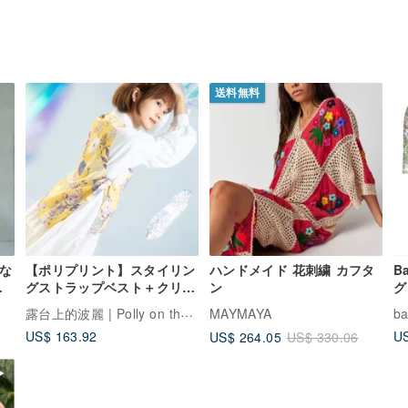
送料無料
品な
【ポリプリント】スタイリン
ハンドメイド 花刺繍 カフタ
B
肌
グストラップベスト＋クリー
ン
グ
ボ
ムケーキワンピースSET
レ
露台上的波麗 | Polly on the terrace
MAYMAYA
ba
US$ 163.92
US
US$ 264.05
US$ 330.06