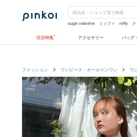
sugar valentine
ミッフィ
miffy
ク
zizifei
キーホルダー
注目特集
アクセサリー
バッグ
ファッション
ワンピース・オールインワン
ワ