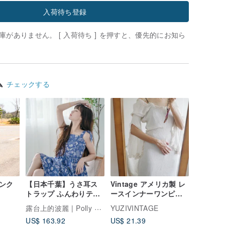
入荷待ち登録
がありません。 [ 入荷待ち ] を押すと、優先的にお知ら
ム
チェックする
ンク
【日本千葉】うさ耳ス
Vintage アメリカ製 レ
トラップ ふんわりティ
ースインナーワンピー
アードロングワンピー
ス
露台上的波麗 | Polly on the terrace
YUZIVINTAGE
ス レトロ瑠璃紺 S-XL
US$ 163.92
US$ 21.39