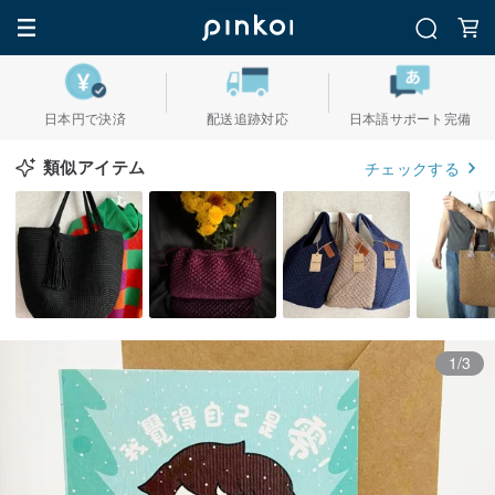
日本円で決済
配送追跡対応
日本語サポート完備
類似アイテム
チェックする
1/3