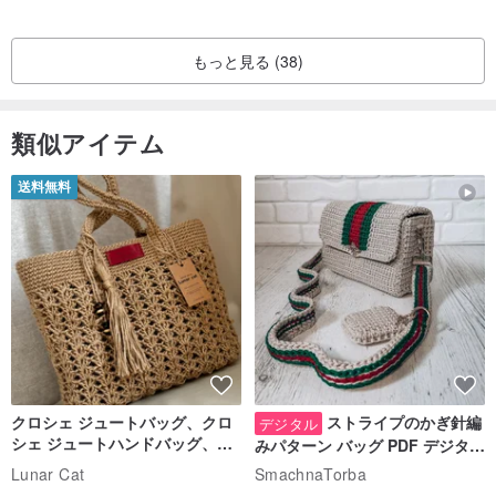
もっと見る (38)
類似アイテム
送料無料
クロシェ ジュートバッグ、クロ
ストライプのかぎ針編
デジタル
シェ ジュートハンドバッグ、リ
みパターン バッグ PDF デジタル
ユーザブルバッグ
インスタント ダウンロード、レ
Lunar Cat
SmachnaTorba
ディース クロスボディ