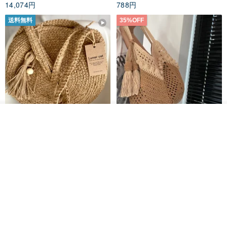
14,074円
788円
送料無料
35%OFF
入荷待ち登録
ショップを見る
クロシェ編み丸型ジュートバッ
オーガニックコットン糸の編み
グ、クロシェ編みトートバッ
バッグ、クラッチバッグとして
グ、クロシェ編みショルダーバ
も。
Lunar Cat
Knits And Woven By Oom
ッグ
11,425円
5,405円
8,314円
送料無料