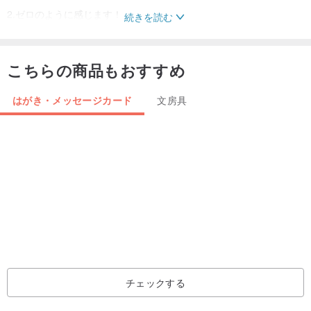
2.ゼロのように感じます！
続きを読む
3.あなたがどのように見えるか、あなたの人生もそうです！
4.張カードは私の人生を疑わせます！
こちらの商品もおすすめ
4つの心から心へのクリスマスカードセットのセット：
はがき・メッセージカード
文房具
hk.pinkoi.com/product/KeDgXcvJ
【郵送方法】
この製品はデフォルトで通常の表面メールになり、追跡機能がない
ため、購入者は損失のリスクを負うものとします。
メールを追跡する必要がある場合は、「貨物輸送品-登録済み」をご
利用ください。
hk.pinkoi.com/product/ifsQErxQ/
チェックする