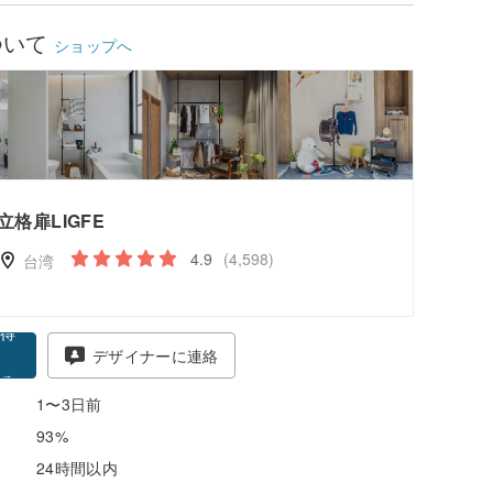
ついて
ショップへ
立格扉LIGFE
4.9
(4,598)
台湾
得
デザイナーに連絡
る
1〜3日前
93%
24時間以内