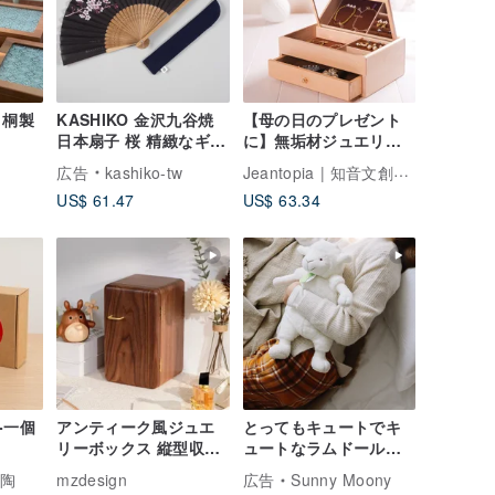
 桐製
KASHIKO 金沢九谷焼
【母の日のプレゼント
日本扇子 桜 精緻なギフ
に】無垢材ジュエリー
トボックスと布製ケー
収納ボックス 名入れ刻
Jeantopia | 知音文創デザインショップ
広告
kashiko-tw
ス付き 贈り物に最適
印可能 | Jeantopia
US$ 61.47
US$ 63.34
-一個
アンティーク風ジュエ
とってもキュートでキ
リーボックス 縦型収納
ュートなラムドールウ
ネックレス アクセサリ
ォーマーバッグに毎日
陶陶
mzdesign
広告
Sunny Moony
ー 指輪 ウォールナット
癒されます