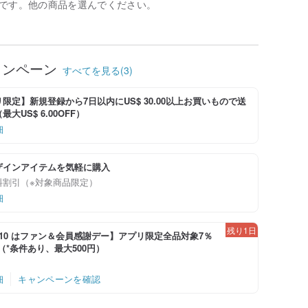
です。他の商品を選んでください。
ャンペーン
すべてを見る(3)
限定】新規登録から7日以内にUS$ 30.00以上お買いもので送
大US$ 6.00OFF）
細
ザインアイテムを気軽に購入
料割引（※対象商品限定）
細
残り1日
-8/10 はファン＆会員感謝デー】アプリ限定全品対象7％
！（*条件あり、最大500円）
細
キャンペーンを確認