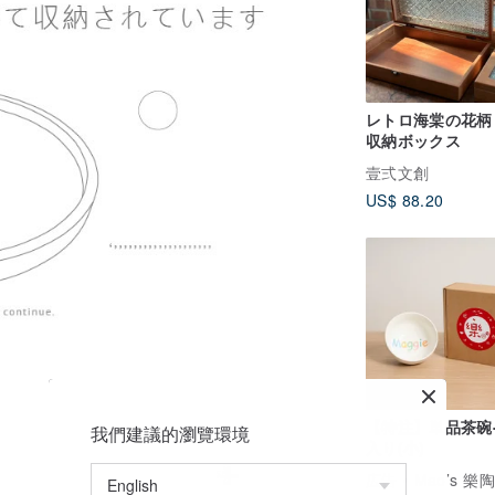
レトロ海棠の花柄
収納ボックス
壹弍文創
US$ 88.20
【特注】単品茶碗
我們建議的瀏覽環境
入り(小)
広告
Mao’s 樂