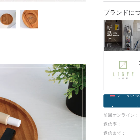
ブランドに
クーポン取
前回オンライン：
フォローす
返信率：
返信まで：