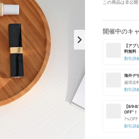
この商品は非公開
開催中のキ
【アプリ
料無料（最
割引詳
海外デ
越境送
割引詳
【8/9
OFF*
7%OFF
割引詳