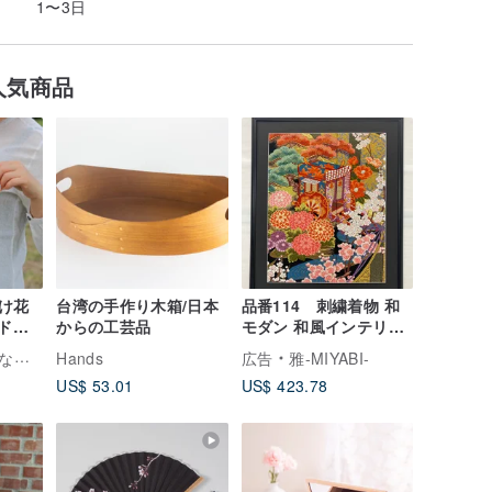
1〜3日
人気商品
け花
台湾の手作り木箱/日本
品番114 刺繍着物 和
ンドポ
からの工芸品
モダン 和風インテリア
御所車 流水柄 プレゼン
tter
Hands
広告
雅-MIYABI-
ト 結婚祝 新築祝 長寿
US$ 53.01
US$ 423.78
祝 縁起物 額装インテリ
ア