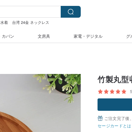
水着
台湾 24金 ネックレス
ルシール
ラベラーシール
・カバン
文房具
家電・デジタル
グ
竹製丸型
ご注文完了後
セージカードとは