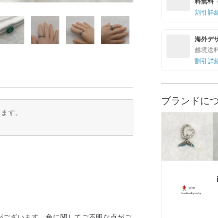
料無料（最
割引詳
海外デ
越境送
割引詳
ブランドに
ります。
がございます。色に関してご不明な点がご