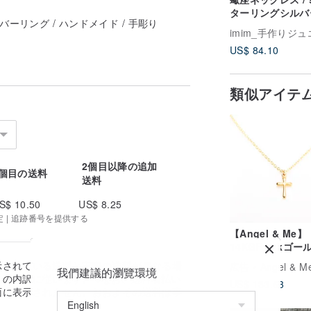
ターリングシルバ
バーリング / ハンドメイド / 手彫り
ックレス / ハン
imim_手作りジ
ド
US$ 84.10
類似アイテ
2個目以降の追加
1個目の送料
送料
S$ 10.50
US$ 8.25
定 | 追跡番号を提供する
【Angel & Me】
14KGF 14kゴー
ィルド 簡約クロ
示されている送料と実際の送料が異なる場
広告
Angel & Me ジュエリ
我們建議的瀏覽環境
Cross ネックレ
の内訳に従います。 ※なお、送料着払い
US$ 133.63
日とバレンタイン
面に表示されません。おおよその送料は事
プレゼント
。