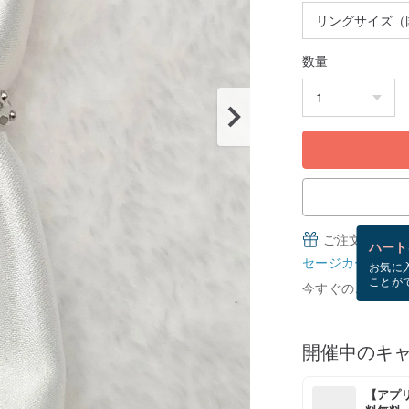
数量
ご注文完了後
ハート
セージカードとは
お気に
ことが
今すぐのご注文で8
開催中のキ
【アプリ