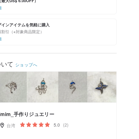
大US$ 6.00OFF）
細
ザインアイテムを気軽に購入
料割引（※対象商品限定）
細
ついて
ショップへ
imim_手作りジュエリー
5.0
(2)
台湾