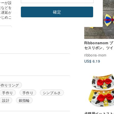
ナーが設定した発送までの日数、配送先地
数などを考慮し算出しております。祝日や
確定
に遅延が発生した場合、実際の到着日が前
かじめご了承ください。
Ribbonsmom 
セスリボン、ツイ
ボンヘアアクセサ
ribbons-mom
プリンセスコレク
US$ 6.19
ン スノーホワイ
手作りリング
手作り
手作り
シンプルさ
設計
銀指輪
犬猫用ペットスト