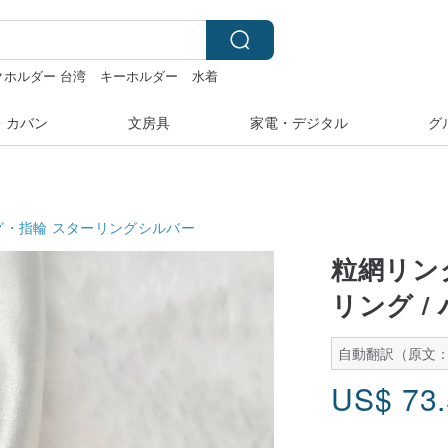
クホルダー 台湾
キーホルダー
水着
着
・カバン
文房具
家電・デジタル
グ
グ・指輪
スターリングシルバー
粒網リング
リング /
自動翻訳（原文：
US$
73