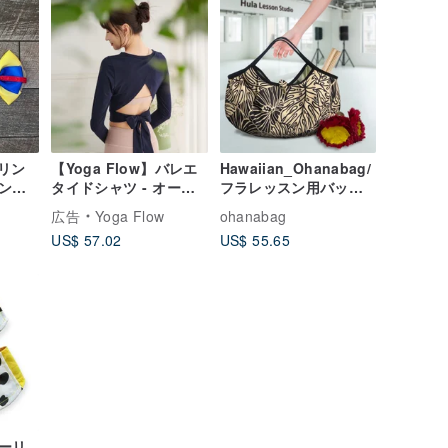
カード
プリン
【Yoga Flow】バレエ
Hawaiian_Ohanabag/
ンリ
タイドシャツ - オール
フラレッスン用バッグ
リー
ドネイビーコーデ
【ベージュモンステ
広告
Yoga Flow
ohanabag
ショ
ラ】
US$ 57.02
US$ 55.65
ト
ーリ