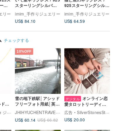
ーネ
スターリングシルバー
925スターリングシルバ
925ス
ドメイ
ネックレス / ハンドメ
ーネックレス / ハンド
ーネックレ
ュエリー
imim_手作りジュエリー
imim_手作りジュエリー
imim_
イド
メイド
メイド
US$ 84.10
US$ 64.59
US$ 62.
ム
チェックする
10%OFF
雪の地下鉄駅│アシッド
オンライン恋
デジタル
ルドフ
フリーフォト用紙│英国
愛タロットリーディン
ス
製│セルフマウント可能
グ 48 時間 感情の復縁
JHIHYUCHENTRAVELPHOTOS
ーシルバー
広告
SilverStonesStars
ス 誕生
│オリジナルクリアリン
プロフェッショナルタ
US$ 20.00
US$ 60.14
US$ 66.82
デー
グ
ロット占い オンライン
占い 直感的システム、