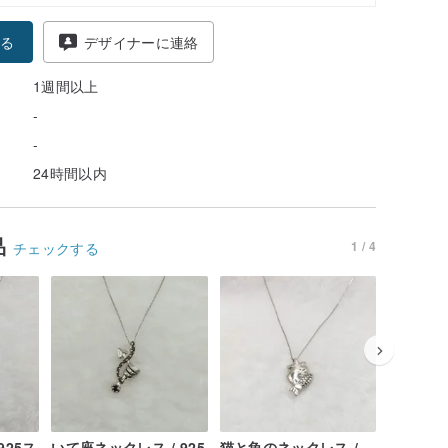
る
デザイナーに連絡
1週間以上
-
-
24時間以内
品
1 / 4
チェックする
925ス
いて座ネックレス / 925
猫と魚のネックレス /
いもむし