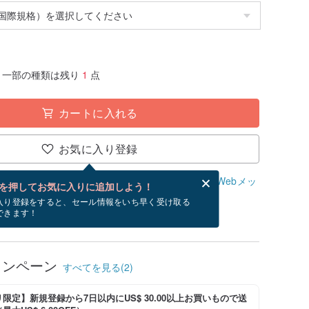
一部の種類は残り
1
点
カートに入れる
お気に入り登録
、無料でWebメッセージカードを作成できます。
Webメッ
を押してお気に入りに追加しよう！
？
入り登録をすると、セール情報をいち早く受け取る
できます！
/18~8/23にお届け予定です。
ャンペーン
すべてを見る(2)
限定】新規登録から7日以内にUS$ 30.00以上お買いもので送