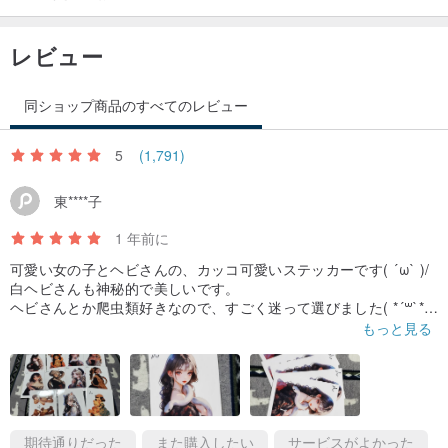
レビュー
同ショップ商品のすべてのレビュー
5
(1,791)
東****子
1 年前に
可愛い女の子とヘビさんの、カッコ可愛いステッカーです( ´ω` )/
白ヘビさんも神秘的で美しいです。
ヘビさんとか爬虫類好きなので、すごく迷って選びました( *´꒳`*)
到着も注文から６日くらいで届きました。
もっと見る
おまけも入っていて有難うございます！
期待通りだった
また購入したい
サービスがよかった