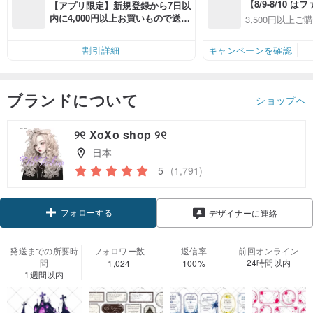
【8/9-8/10 
【アプリ限定】新規登録から7日以
員感謝デー】ア
内に4,000円以上お買いもので送料
3,500円以上ご
全品対象7％OFF
無料（最大500円OFF）
OFF
件あり、最大50
割引詳細
キャンペーンを確認
ブランドについて
ショップへ
୨୧ XoXo shop ୨୧
日本
5
(1,791)
フォローする
デザイナーに連絡
発送までの所要時
フォロワー数
返信率
前回オンライン
間
24時間以内
1,024
100%
1週間以内