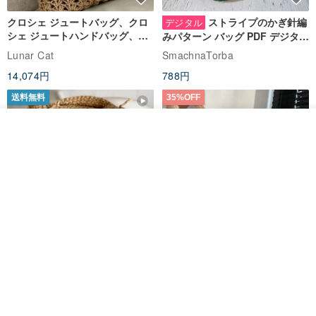
クロシェ ジュートバッグ、クロ
ストライプのかぎ針編
デジタル
シェ ジュートハンドバッグ、リ
みパターン バッグ PDF デジタル
ユーザブルバッグ
インスタント ダウンロード、レ
Lunar Cat
SmachnaTorba
ディース クロスボディ
14,074円
788円
送料無料
35%OFF
その他の商品を見る
ショップを見る
クロシェ編み丸型ジュートバッ
オーガニックコットン糸の編み
グ、クロシェ編みトートバッ
バッグ、クラッチバッグとして
グ、クロシェ編みショルダーバ
も。
Lunar Cat
Knits And Woven By Oom
ッグ
11,425円
5,405円
8,314円