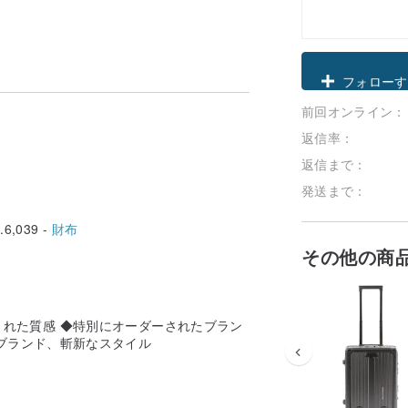
クーポン取
前回オンライン：
フォローす
返信率：
返信まで：
発送まで：
6,039 -
財布
その他の商
れた質感 ◆特別にオーダーされたブラン
ブランド、斬新なスタイル