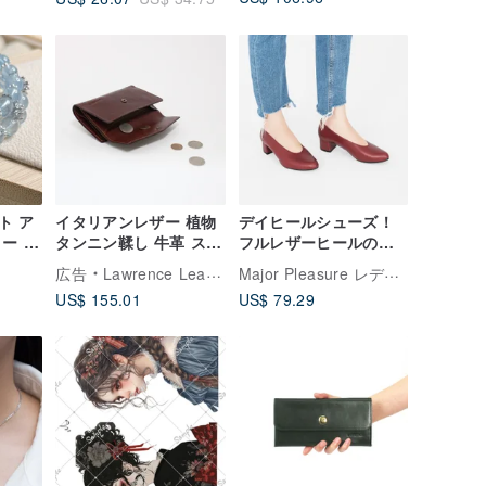
ト ア
イタリアンレザー 植物
デイヒールシューズ！
ー ダ
タンニン鞣し 牛革 スナ
フルレザーヒールのベ
レット
ップボタン ミドルウォ
ーシックなプレーンマ
Major Pleasure レディースシューズ研究室
広告
Lawrence Leather Studio
レット ショートウォレ
イクロチップレッドル
US$ 155.01
US$ 79.29
ット 小銭入れ 誕生日
ージュレッドMIT-
バレンタイン ギフト