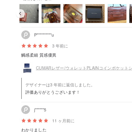
P**********u
3 年前に
觸感柔細 質感優異
CUMARレザー/ウォレットPLAINコインポケッ
デザイナーは3 年前に返信しました。
評価ありがとうございます！
j******5
11 ヶ月前に
わかりました