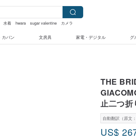
水着
hwara
sugar valentine
カメラ
・カバン
文房具
家電・デジタル
グ
THE B
GIACO
止二つ折
自動翻訳（原文：
US$
26