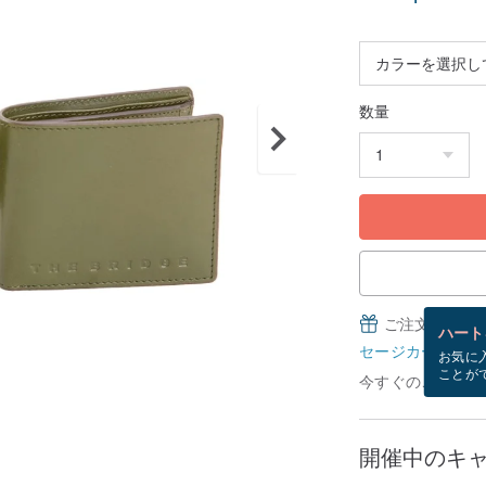
数量
ご注文完了後
ハート
セージカードとは
お気に
ことが
今すぐのご注文で8
開催中のキ