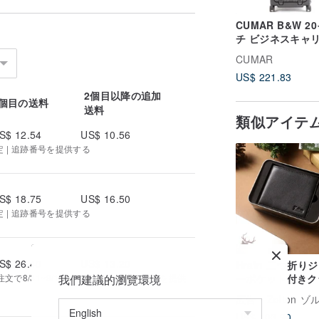
CUMAR B&W 2
チ ビジネスキャ
ース / スーツケー
CUMAR
US$ 221.83
2個目以降の追加
1個目の送料
送料
類似アイテ
S$ 12.54
US$ 10.56
定 | 追跡番号を提供する
S$ 18.75
US$ 16.50
定 | 追跡番号を提供する
S$ 26.40
US$ 13.20
Hrafn 二つ折り
で8/31~9/12にお届け予定 | 追跡番号を提供
我們建議的瀏覽環境
ーポケット付きク
ック本革ショート
広告
Zolton 
レット | ブラック 
US$ 103.90