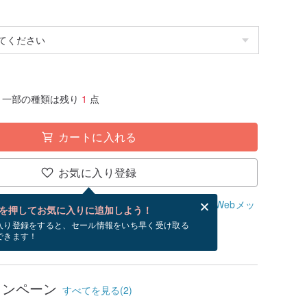
一部の種類は残り
1
点
カートに入れる
お気に入り登録
、無料でWebメッセージカードを作成できます。
Webメッ
を押してお気に入りに追加しよう！
？
入り登録をすると、セール情報をいち早く受け取る
できます！
/18~9/12にお届け予定です。
ャンペーン
すべてを見る(2)