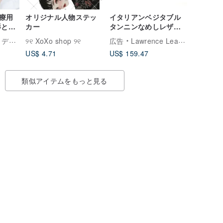
療用
オリジナル人物ステッ
イタリアンベジタブル
影と煌
カー
タンニンなめしレザー
ックレ
中空マグネットバック
Design
୨୧ XoXo shop ୨୧
広告
Lawrence Leather Studio
ル シンプルロングクリ
US$ 4.71
US$ 159.47
ップ ダークグリーン/ブ
ラウン 誕生日 バレンタ
インデー ギフト
類似アイテムをもっと見る