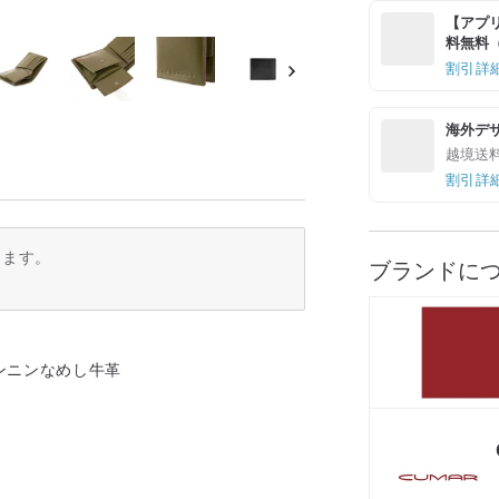
【アプリ
料無料（最
割引詳
海外デ
越境送
割引詳
ります。
ブランドに
ンニンなめし牛革