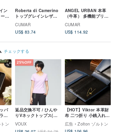
0イン
Roberta di Camerino
ANGEL URBAN 本革
CUMA
リーケ
トップグレインレザー /
（牛革） 多機能ブリー
ザー CL
ス
レディースバッグ
フケース / PCバッグ
グ防止ク
CUMAR
CUMAR
CUMAR
ROSIE ショルダーバッ
ット
US$ 83.74
US$ 114.92
US$ 149
グ
ム
チェックする
25%OFF
ジッパ
返品交換不可 / ひんや
【HOT】Viktor 本革財
ラシ
りVネックトップス(レ
布 二つ折り 小銭入れ
ウォ
ディース) - フォンダン
ネイビー 名入れ刻印
ゾルトン
VOUX
広告
Zolton ゾルトン
| 手
パープル
US$ 106.96
US$ 26.07
US$ 34.75