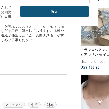
書き刻印可
示されている送料と実際の送料が異なる場
確定
の内訳に従います。 ※なお、送料着払い
面に表示されません。おおよその送料は事
。
ナーが設定した発送までの日数、配送先地
数などを考慮し算出しております。祝日や
に遅延が発生した場合、実際の到着日が前
かじめご了承ください。
トランスペアレン
クアマリン セイコ
ブル ロウ ブレス
shanhandmade
US$ 138.93
マニュアル
牛革
財布