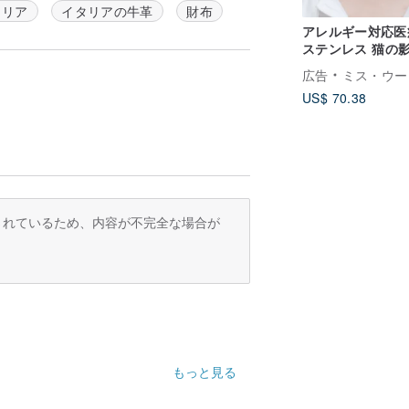
タリア
イタリアの牛革
財布
アレルギー対応医
ステンレス 猫の
めき - 逆毛猫ネ
広告
ミス・ウー デザイン | Miss Wu 
ス
US$ 70.38
訳されているため、内容が不完全な場合が
もっと見る