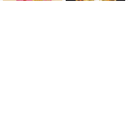
オーダーする
お気に入り
ショップを見る
黒猫マルーの小さな財神 宝くじ
【GFSD】ラインストーン精品 -
ホットスタンプポチ袋
煌めく多目的ポチ袋 -【招財納
福・金運招来】
Huei Hei Ji Bai
gfsd
516円
6,868円
ラインストーンお年玉袋 - 【神
【福が満ちる】 - ぽち袋
は世を愛されたシリーズ - 恩恵
VS祝福溢れる杯 - 2枚セット】
gfsd
papercutflower