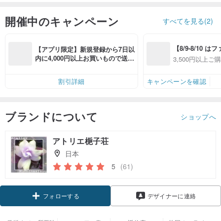
開催中のキャンペーン
すべてを見る(2)
【8/9-8/10 
【アプリ限定】新規登録から7日以
員感謝デー】ア
内に4,000円以上お買いもので送料
3,500円以上ご
全品対象7％OFF
無料（最大500円OFF）
OFF
件あり、最大50
割引詳細
キャンペーンを確認
ブランドについて
ショップへ
アトリエ梔子荘
日本
5
(61)
クーポン取得
デザイナーに連絡
フォローする