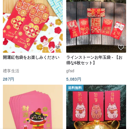
開運紅包袋をお楽しみください
ラインストーンお年玉袋 - 【お
得な6枚セット】
禮享生活
gfsd
287円
5,083円
送料無料