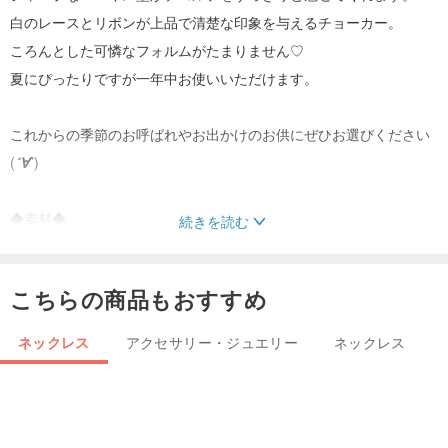
白のレースとリボンが上品で清楚な印象を与えるチョーカー。
ころんとした可憐なフォルムがたまりません♡
夏にぴったりですが一年中お使いいただけます。
これからの季節のお呼ばれやお出かけのお供にぜひお選びください
(
´∀`
)
◆素材◆
続きを読む
レジン
糸 綿100％
こちらの商品もおすすめ
サテンリボン
ネックレス
アクセサリー・ジュエリー
ネックレス
◆サイズ◆
全長 31㎝～37㎝まで調節可能（アジャスター付きです）
レジン 15㎜×12㎜