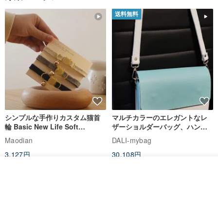
送料無料
シンプルな手作りカスタム猫首
マルチカラーのエレガントなレ
輪 Basic New Life Soft
ザーショルダーバッグ、ハンド
Organic Cat Collar | Simple
メイド
Maodian
DALI-mybag
Soft Cat Collar
3,127円
30,108円
送料無料
送料無料
入荷待ち登録
ショップを見る