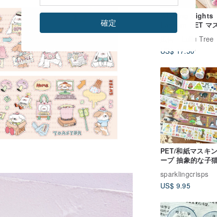
Wishing Lights
確定
Lantern PET 
グテープ 4.5cm
広告
Lullu Tree
US$ 17.50
PET/和紙マスキ
ープ 抽象的な子
sparklingcrisps
US$ 9.95