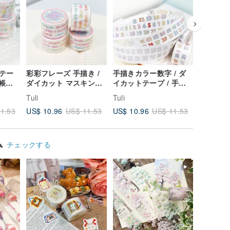
テー
彩彩フレーズ 手描き /
手描きカラー数字 / ダ
手描きロ
手帳デ
ダイカット マスキング
イカットテープ / 手帳
ー / 小
かわい
テープ / 手帳用 / かわ
デコレーション / 文房
ャオタン）
Tuli
Tuli
Tuli
いい文房具ギフト
具ギフト
スキングテ
US$ 10.96
US$ 10.96
US$ 12.
1.53
US$ 11.53
US$ 11.53
用のかわ
ム
チェックする