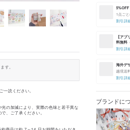
5%OFF
1点ごと
割引詳
【アプリ
料無料（最
割引詳
海外デ
ります。
越境送
割引詳
をご一読ください。
ブランドに
や光の加減により、実際の色味と若干異な
ので、ご了承ください。
約商品は約 7～14 日お時間をいただき