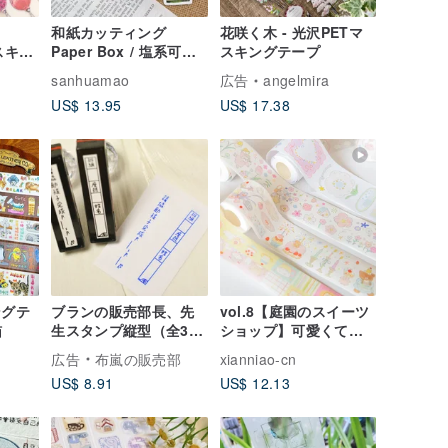
和紙カッティング
花咲く木 - 光沢PETマ
マスキン
Paper Box / 塩系可愛
スキングテープ
い手帳用 / 文具装飾素
sanhuamao
広告
angelmira
材
US$ 13.95
US$ 17.38
ングテ
ブランの販売部長、先
vol.8【庭園のスイーツ
猫
生スタンプ縦型（全30
ショップ】可愛くて癒
種）フレームあり・な
されるシリーズ 和紙
広告
布嵐の販売部
xianniao-cn
し機能、学習スタン
PETテープ／塩系／ダ
US$ 8.91
US$ 12.13
プ、氏名印
イカット