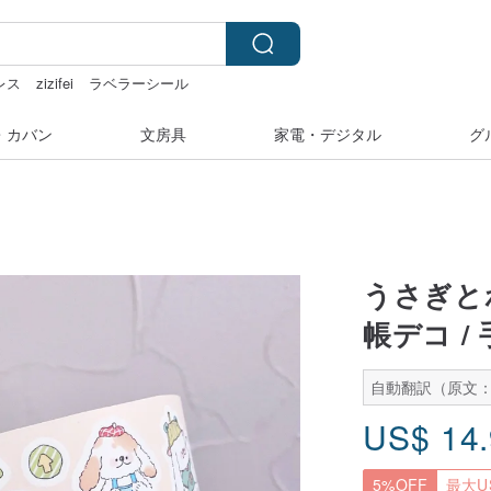
レス
zizifei
ラベラーシール
カー
hwara
・カバン
文房具
家電・デジタル
グ
うさぎと
帳デコ 
自動翻訳（原文：
US$
14
5%OFF
最大US