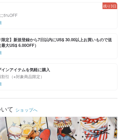
残り3日
に5%OFF
細
限定】新規登録から7日以内にUS$ 30.00以上お買いもので送
大US$ 6.00OFF）
細
ザインアイテムを気軽に購入
料割引（※対象商品限定）
細
ついて
ショップへ