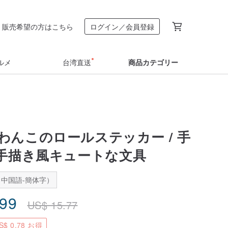
販売希望の方はこちら
ログイン／会員登録
ルメ
台湾直送
商品カテゴリー
わんこのロールステッカー / 手
/ 手描き風キュートな文具
中国語-簡体字）
.99
US$
15.77
$ 0.78 お得