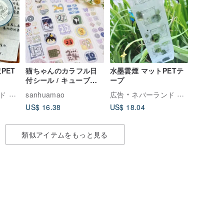
PET
猫ちゃんのカラフル日
水墨雲煙 マットPETテ
付シール / キューブ柄
ープ
ソルト系スタイル / 手
ザイン
sanhuamao
広告
ネバーランド 森林デザイン
帳デコレーション文具
US$ 16.38
US$ 18.04
類似アイテムをもっと見る