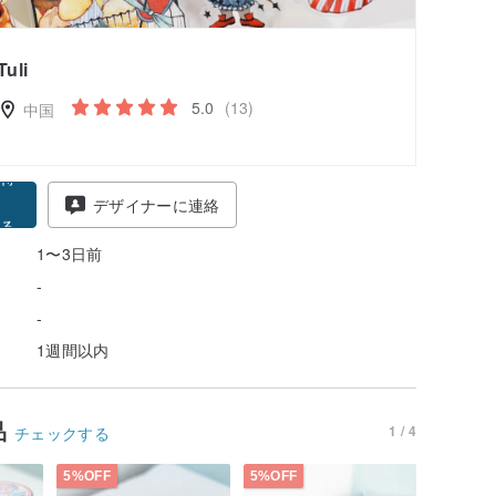
Tuli
5.0
(13)
中国
得
デザイナーに連絡
る
1〜3日前
-
-
1週間以内
品
1 / 4
チェックする
5%OFF
5%OFF
5%OFF