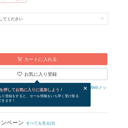
カートに入れる
お気に入り登録
、無料でWebメッセージカードを作成できます。
Webメッ
を押してお気に入りに追加しよう！
？
入り登録をすると、セール情報をいち早く受け取る
できます！
/20~8/30にお届け予定です。
ャンペーン
すべてを見る(3)