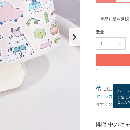
数量
ご注文完了後
ハート
セージカードとは
お気に
ことが
今すぐのご注文で8
開催中のキ