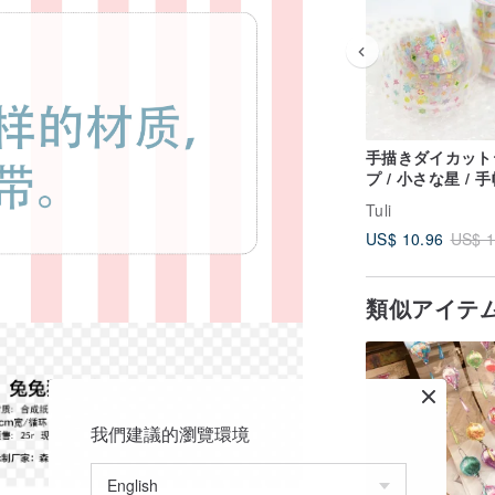
手描きダイカット
プ / 小さな星 / 
コレーション / 
Tuli
い文房具ギフト
US$ 10.96
US$ 1
類似アイテ
我們建議的瀏覽環境