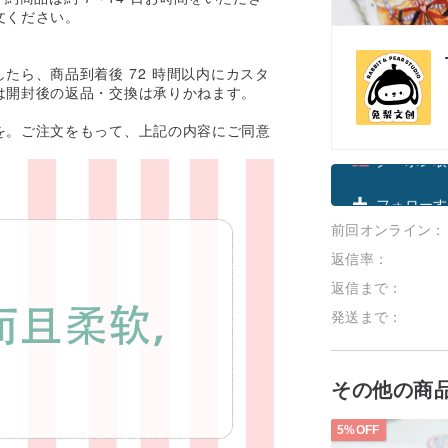
文ください。
たら、商品到着後 72 時間以内にカスタ
は開封後の返品・交換は承りかねます。
を。ご注文をもって、上記の内容にご同意
クーポン取
前回オンライン：
フォローす
返信率：
返信まで：
発送まで：
その他の商
5%OFF