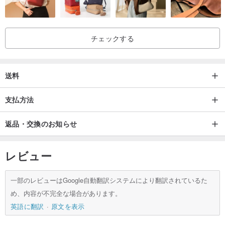
金の層を高熱と圧力で素材（真鍮）に圧着したもので、長期間使用
しても剥げてくることは殆どありません。メッキと違いゴールドの
チェックする
滑らかな色合いが高級感を出す素材です。
ご使用後は柔らかい布で拭いて頂いた後、ビニールチャック袋等で
保存頂きますと、末長くご愛用頂けます。
送料
※定期的にジュエリークリーナーをご使用頂くことをオススメいたし
ます。
支払方法
ーーーーーーーーーーーーーーーーーーーー
返品・交換のお知らせ
★天然石について
天然素材のため大きさや色の違いがございます。
レビュー
また、石ににごりや傷、細かなカケやヒビ、天然石特有の内包物が
みられる場合があります。天然石の魅力の一つですので、ご理解の
一部のレビューはGoogle自動翻訳システムにより翻訳されているた
上ご検討下さいませ。
め、内容が不完全な場合があります。
ーーーーーーーーーーーーーーーーーーーー
英語に翻訳
原文を表示
★画像について
お使いのモニターにより若干お色が変わる場合があります。