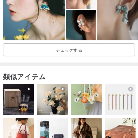
P812
ーーーーーーーーーーーーーーーーーーーー
★真鍮について
銅と亜鉛との合金です。酸化銅というもので覆われますので、変色
しやすい性質を持っています。ですが、アンティーク調に変色して
チェックする
いきますので味わい深い金属です。
ご使用後は柔らかい布で拭いて頂いた後、ビニールチャック袋等で
保存頂きますと、末長くご愛用頂けます。
類似アイテム
※定期的にジュエリークリーナーをご使用頂くことをオススメいたし
ます。
また、個人差がございますが、皮脂や汗などでアレルギー反応が出
る場合がございます。
お肌に合わない方はお控え下さいますようお願いいたします。
ーーーーーーーーーーーーーーーーーーーー
★K14GFについて