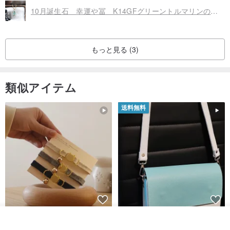
10月誕生石 幸運や冨 K14GFグリーントルマリンの原石ネックレス
もっと見る (3)
類似アイテム
送料無料
シンプルな手作りカスタム猫首
マルチカラーのエレガントなレ
入荷待ち登録
輪 Basic New Life Soft
ザーショルダーバッグ、ハンド
ショップを見る