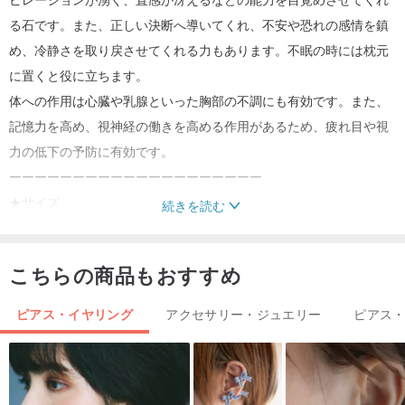
る石です。また、正しい決断へ導いてくれ、不安や恐れの感情を鎮
め、冷静さを取り戻させてくれる力もあります。不眠の時には枕元
に置くと役に立ちます。
体への作用は心臓や乳腺といった胸部の不調にも有効です。また、
記憶力を高め、視神経の働きを高める作用があるため、疲れ目や視
力の低下の予防に有効です。
ーーーーーーーーーーーーーーーーーーーー
★サイズ
続きを読む
長さ；1cm
こちらの商品もおすすめ
★素材
アメジスト 約 幅8×幅7-8×高5-6mm
ピアス・イヤリング
アクセサリー・ジュエリー
ピアス
枠 = 真鍮
ピアスポスト&キャッチ= 14KGF
ロウ付け部分＝シルバー