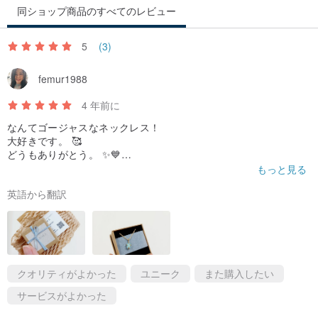
同ショップ商品のすべてのレビュー
ーーーーーーーーーーーーーーーーーーーー
★商品について
5
(3)
・各商品100％同じ商品を作ることはできません。
femur1988
・0.5-1cmほどの大きさの違いがでることがあります。
・大きさは手作業で計測されており、0.1-0.2cmほどの大きさの誤差
4 年前に
が生じることがあります。
なんてゴージャスなネックレス！
・完成品は掲載写真と若干異なる部分があることがあります。
大好きです。 🥰
どうもありがとう。 ✨️💙
・ギフト用ラッピングにて包装された状態で発送されます。贈り物
お礼の言葉もこれ
もっと見る
として最適です。
英語から翻訳
・全てハンドメイド品の繊細な作りになっておりますので、強い力
を加えた場合には変形・破損する場合がございます。また、入浴の
際の着用は変色、破損の原因となる場合がございますので、ご理解
の程よろしくお願いいたします。
クオリティがよかった
ユニーク
また購入したい
ーーーーーーーーーーーーーーーーーーーー
サービスがよかった