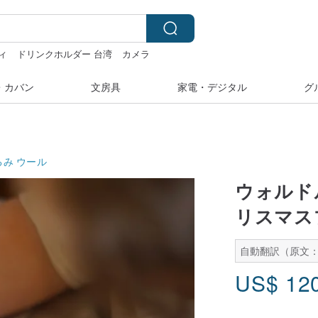
ィ
ドリンクホルダー 台湾
カメラ
ス
スヌーピー
・カバン
文房具
家電・デジタル
グ
るみ
ウール
ウォルド
リスマス
自動翻訳（原文
US$
12