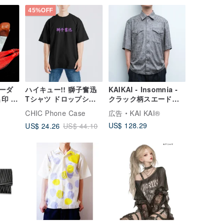
45%OFF
ーダ
ハイキュー!! 獅子奮迅
KAIKAI - Insomnia -
印 書
Tシャツ ドロップショ
クラック柄スエード半
ルダー ワイド コットン
袖シャツ
CHIC Phone Case
広告
KAI KAI®
吸湿速乾 クール 黒T
US$ 128.29
US$ 24.26
US$ 44.10