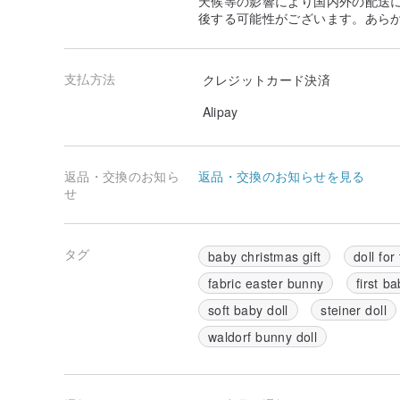
天候等の影響により国内外の配送
後する可能性がございます。あら
支払方法
クレジットカード決済
Alipay
返品・交換のお知ら
返品・交換のお知らせを見る
せ
タグ
baby christmas gift
doll for
fabric easter bunny
first ba
soft baby doll
steiner doll
waldorf bunny doll