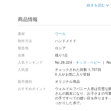
手作りのバニー人形は、お子さんの親友になり、お子さ
ウォルドルフ人形のお手入れ方法：
商品情報
私は30-40°C（85-105°F）の間でApalipalka
かします-人工の加熱装置から遠く離れて、顔を上に向け
発送前に人形の小包を手配するたびに、人形のお手入れ
素材
ウール
封します。
制作方法
ハンドメイド
このリストはバニー人形専用です。
製造地
ロシア
✔私のストアをお気に入りに追加して、私の新作を見てくだ
在庫
残り1点
人気ランキング
No.28,224 -
キッズ・ベビー
| No.
人気度
チェックされた回数 1,757回
0 人がお気に入り登録
販売種別
オリジナル商品
おすすめポイント
ウォルドルフバニー人形は完璧な
さんの親友になり、お子さまの可愛
の手ですべての縫い目を作ります-
っかりした糸で。