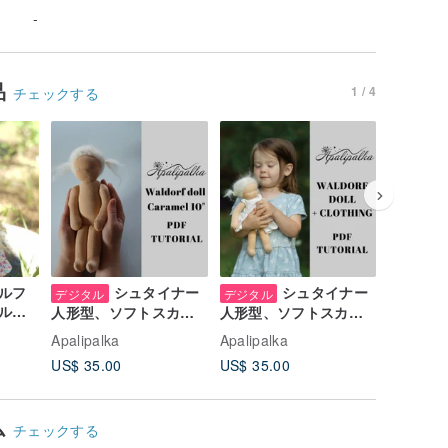
-
品
1 / 4
チェックする
ルフ
シュタイナー
シュタイナー
ウォルド
デジタル
デジタル
ルプ
の柔らか
人形型、ソフトスカル
人形型、ソフトスカル
形オーガ
プチャー人形型、裁縫
プチャー人形型、裁縫
Apalipalka
Apalipalka
Apalipal
ダーニュ
人形型
人形型
US$ 35.00
US$ 35.00
US$ 130
ちゃんの
ム
チェックする