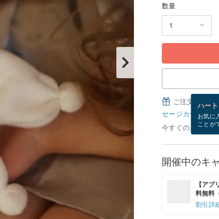
数量
ご注文完了後
ハート
セージカードとは
お気に
ことが
今すぐのご注文で8
開催中のキ
【アプリ
料無料（最
割引詳