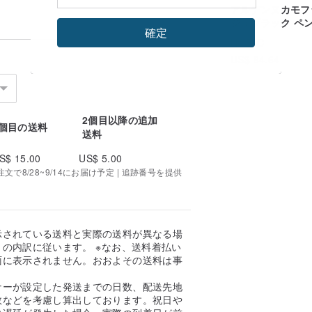
アルデンヌカモフ
ジュブラック ペ
確定
ス L
NOELC
US$ 84.64
2個目以降の追加
1個目の送料
送料
S$ 15.00
US$ 5.00
で8/28~9/14にお届け予定 | 追跡番号を提供
示されている送料と実際の送料が異なる場
の内訳に従います。 ※なお、送料着払い
面に表示されません。おおよその送料は事
。
ナーが設定した発送までの日数、配送先地
数などを考慮し算出しております。祝日や