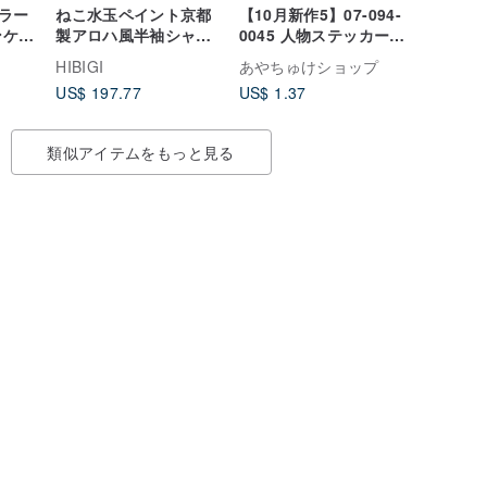
ラー
ねこ水玉ペイント京都
【10月新作5】07-094-
ンケー
製アロハ風半袖シャツ
0045 人物ステッカー
1023柄 綿 生成 男女兼
ライトパンクガール
HIBIGI
あやちゅけショップ
用
US$ 197.77
US$ 1.37
類似アイテムをもっと見る