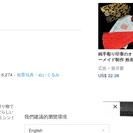
まの可愛らしいお部屋にぴったりです。
を手洗いすることをお勧めします。彼女を自然に乾
ます。
方法についての説明のブランドカードを同
純手彫り印章のオ
ーメイド制作 姓名
さい!!!
画落款印 花押
広告
留月齋
6,274 -
知育玩具・ぬいぐるみ
US$ 22.28
贈り物です。手作りのバニー人形は、お子
らしいお部屋にぴったりです。 私は自分
我們建議的瀏覽環境
ミシンを使わずに-特別な頑丈な手縫いとし