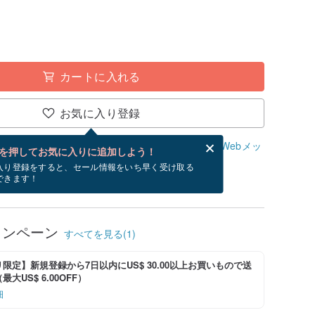
カートに入れる
お気に入り登録
、無料でWebメッセージカードを作成できます。
Webメッ
を押してお気に入りに追加しよう！
？
入り登録をすると、セール情報をいち早く受け取る
できます！
/28~9/14にお届け予定です。
ャンペーン
すべてを見る(1)
限定】新規登録から7日以内にUS$ 30.00以上お買いもので送
大US$ 6.00OFF）
細