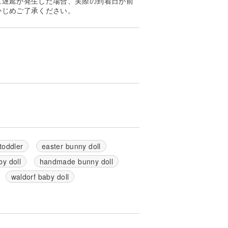
に遅延が発生した場合、実際の到着日が前
かじめご了承ください。
 toddler
easter bunny doll
by doll
handmade bunny doll
waldorf baby doll