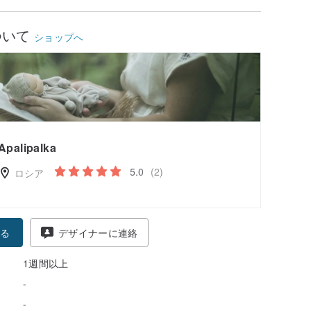
ついて
ショップへ
Apalipalka
5.0
(2)
ロシア
る
デザイナーに連絡
1週間以上
-
-