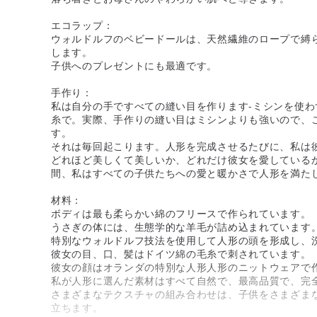
エコラップ：
ウォルドルフのベビードールは、天然繊維のロープで縛
します。
子供へのプレゼントにも最適です。
手作り：
私は自分の手ですべての縫い目を作ります-ミシンを使わ
糸で。実際、手作りの縫い目はミシンよりも強いので、
す。
それは毎回起こります。人形を完成させるたびに、私は
どれほど美しくて美しいか、どれだけ彼女を愛している
間、私はすべての子供たちへの愛と暖かさで人形を満た
材料：
ボディは最も柔らかい綿のフリースで作られています。
うさぎの体には、生態学的な羊毛が詰め込まれています
特別なウォルドルフ技法を使用して人形の頭を形成し、
彼女の目、口、髪はドイツ綿の毛糸で刺されています。
彼女の顔はオランダの特別な人形人形のニットウェアで
私が人形に選んだ素材はすべて自然で、最高品質で、完
さまざまなテクスチャの組み合わせは、子供をさまざま
立ちます。