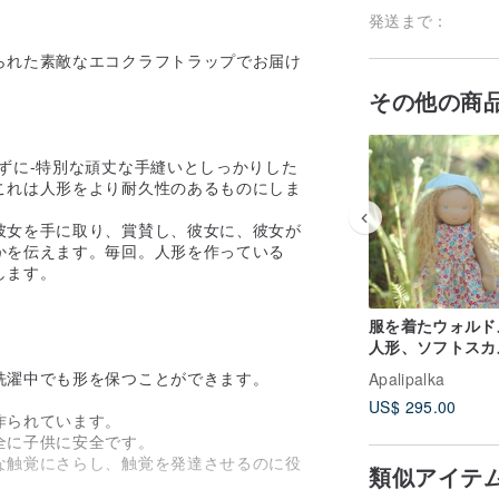
発送まで：
られた素敵なエコクラフトラップでお届け
その他の商
ずに-特別な頑丈な手縫いとしっかりした
これは人形をより耐久性のあるものにしま
彼女を手に取り、賞賛し、彼女に、彼女が
かを伝えます。毎回。人形を作っている
します。
服を着たウォルド
人形、ソフトスカ
。
チャー人形
洗濯中でも形を保つことができます。
Apalipalka
US$ 295.00
作られています。
全に子供に安全です。
な触覚にさらし、触覚を発達させるのに役
類似アイテ