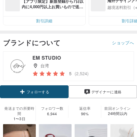
海外デザインア
【アプリ限定】新規登録から7日以
入
内に4,000円以上お買いもので送料
越境送料割引（
無料（最大500円OFF）
割引詳細
割引詳
ブランドについて
ショップへ
EM STUDIO
台湾
5
(2,524)
クーポン取得
デザイナーに連絡
フォローする
発送までの所要時
フォロワー数
返信率
前回オンライン
間
24時間以内
6,944
96%
1〜3日