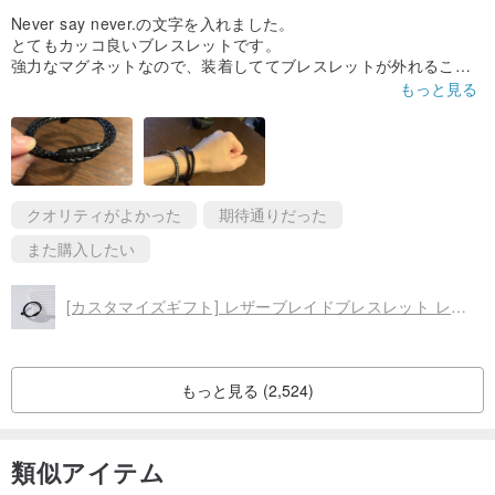
Never say never.の文字を入れました。
とてもカッコ良いブレスレットです。
強力なマグネットなので、装着しててブレスレットが外れること
は無いです。
もっと見る
３／1に台湾から発送、３／9に自宅へ届きました。
ブレスレットは可愛い箱に入ってて、さらにbubble wrapに包まれ
て、安全に届きました。ありがとうございました👍💕
クオリティがよかった
期待通りだった
また購入したい
[カスタマイズギフト] レザーブレイドブレスレット レザーブレスレットラバー - ジェットブラック
もっと見る (2,524)
類似アイテム