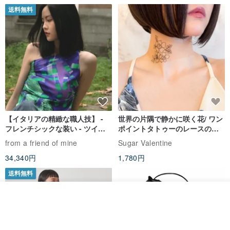
送料無料
【イタリアの精緻な職人技】 -
世界の片隅で静かに咲く花/ ワン
フレンチシックな装い - ツイル
ポイントタトゥーのレースのチ
プリントシルクスカーフトップ
ョーカー SV649
from a friend of mine
Sugar Valentine
ス
34,340円
1,780円
送料無料
入荷待ち登録
お気に入り
ショップを見る