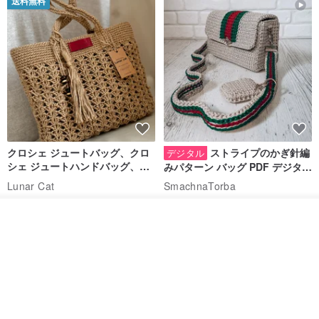
送料無料
クロシェ ジュートバッグ、クロ
ストライプのかぎ針編
デジタル
シェ ジュートハンドバッグ、リ
みパターン バッグ PDF デジタル
ユーザブルバッグ
インスタント ダウンロード、レ
Lunar Cat
SmachnaTorba
ディース クロスボディ
14,074円
788円
カートに入れる
送料無料
35%OFF
お気に入り
ショップを見る