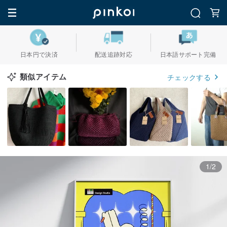
日本円で決済
配送追跡対応
日本語サポート完備
類似アイテム
チェックする
1/2