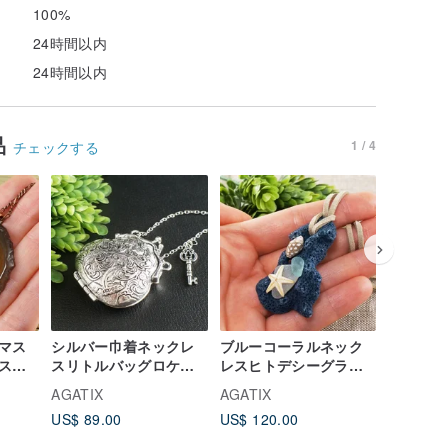
100%
24時間以内
24時間以内
品
1 / 4
チェックする
マス
シルバー巾着ネックレ
ブルーコーラルネック
イエロー
スス
スリトルバッグロケッ
レスヒトデシーグラス
トロケッ
ンダ
ト自由奔放に生きるペ
シェルマリンマリタイ
シルバー
AGATIX
AGATIX
AGATIX
ュエ
ンダントウィッシュキ
ムペンダントジュエリ
ダントネ
US$ 89.00
US$ 120.00
US$ 108
ーパー思い出に残るギ
ー
エリー
フト