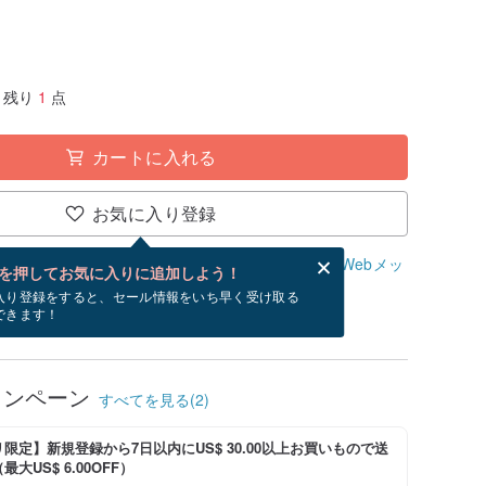
残り
1
点
カートに入れる
お気に入り登録
、無料でWebメッセージカードを作成できます。
Webメッ
を押してお気に入りに追加しよう！
？
入り登録をすると、セール情報をいち早く受け取る
できます！
/1~9/11にお届け予定です。
ャンペーン
すべてを見る(2)
限定】新規登録から7日以内にUS$ 30.00以上お買いもので送
大US$ 6.00OFF）