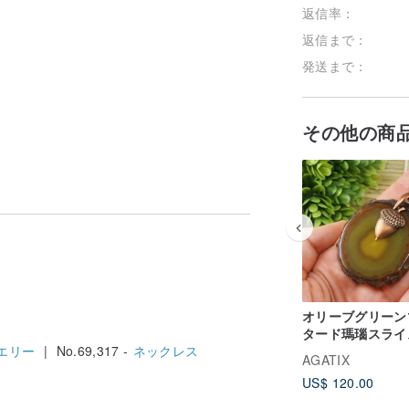
返信率：
返信まで：
発送まで：
その他の商
オリーブグリーン
タード瑪瑙スライ
エリー
| No.69,317 -
ネックレス
ラブ銅どんぐりペ
AGATIX
ントネックレスジ
US$ 120.00
リーギフト