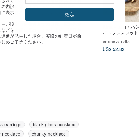
示されている送料と実際の送料が異なる場
の内訳に従います。 ※なお、送料着払い
面に表示されません。おおよその送料は事
確定
。
ナーが設定した発送までの日数、配送先地
Kina - エコ・ハ
数などを考慮し算出しております。祝日や
イドブレスレット
に遅延が発生した場合、実際の到着日が前
anana-studio
かじめご了承ください。
US$ 52.82
ss earrings
black glass necklace
y necklace
chunky necklace