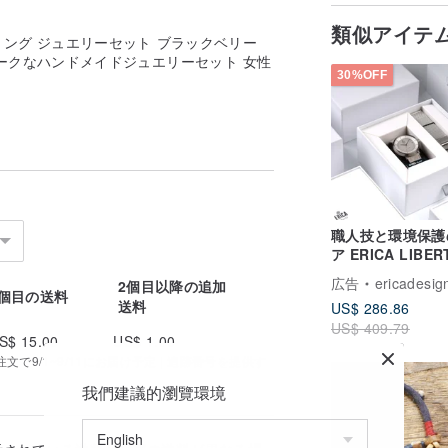
類似アイテ
ング ジュエリーセット ブラックベリー
ークなハンドメイドジュエリーセット 女性
30%OFF
職人技と環境保護
ア ERICA LIBE
ラー パイナップル
広告
ericadesig
2個目以降の追加
ト ウォッチ - セ
1個目の送料
送料
US$ 286.86
ンテリジェントグ
US$ 409.79
S$ 15.00
US$ 1.00
で9/1~9/11にお届け予定 | 追跡番号を提供す
我們建議的瀏覽環境