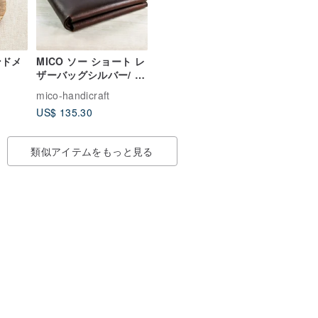
ンドメ
MICO ソー ショート レ
ザーバッグシルバー/ シ
ョートクリップ / 財布 /
mico-handicraft
チョイクロス（コーク
US$ 135.30
ティー）
類似アイテムをもっと見る