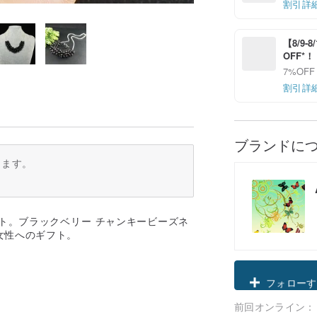
割引詳
【8/9
OFF*
7%OFF
割引詳
ブランドに
ります。
ト。ブラックベリー チャンキービーズネ
女性へのギフト。
クーポン取
前回オンライン：
フォローす