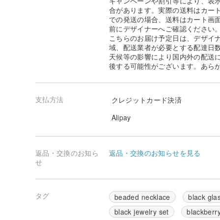
キャンペーンや割引等により、表
合があります。実際の送料はカート
での発送の場合、送料はカート画
前にデザイナーへご確認ください
こちらのお届け予定日は、デザイ
域、配送業者が必要とする配達日
天候等の影響により国内外の配送
後する可能性がございます。あら
支払方法
クレジットカード決済
Alipay
返品・交換のお知ら
返品・交換のお知らせを見る
せ
タグ
beaded necklace
black gla
black jewelry set
blackberr