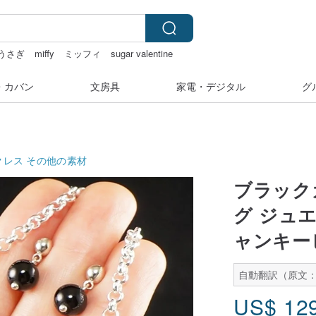
うさぎ
miffy
ミッフィ
sugar valentine
・カバン
文房具
家電・デジタル
グ
クレス
その他の素材
ブラック
グ ジュ
ャンキー
自動翻訳（原文
US$
12