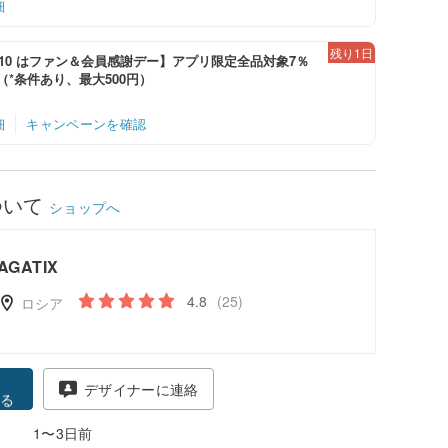
細
残り1日
-8/10 はファン＆会員感謝デー】アプリ限定全品対象7％
！（*条件あり、最大500円）
細
キャンペーンを確認
ついて
ショップへ
AGATIX
4.8
(25)
ロシア
得
デザイナーに連絡
る
1〜3日前