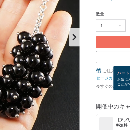
数量
ご注文完了後
ハート
セージカードとは
お気に
ことが
今すぐのご注文で9
開催中のキ
【アプリ
料無料（最