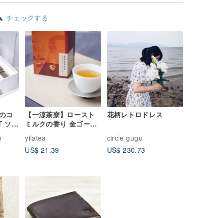
ム
チェックする
のコ
【一涼茶寮】ロースト
花柄レトロドレス
RT ソー
ミルクの香り 金ゴール
 ベル
ド茶│浅煎り│龍眼炭火
n
yilatea
circle gugu
ット イ
焙煎台湾茶
US$ 21.39
US$ 230.73
レー