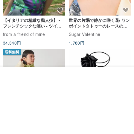
【イタリアの精緻な職人技】 -
世界の片隅で静かに咲く花/ ワン
フレンチシックな装い - ツイル
ポイントタトゥーのレースのチ
プリントシルクスカーフトップ
ョーカー SV649
from a friend of mine
Sugar Valentine
ス
34,340円
1,780円
送料無料
◆Please note
その他の商品を見る
ショップを見る
・Vintage商品は、多少の使用感・匂いがある場合がございますの
で、ご了承下さいませ。
・平置き採寸の為、僅かな誤差がございます。ご理解の上ご購入を
お願い致します。
CHARM 日本製 ショート ミック
天然シルクフラワーネックレス -
ス オーガニックコットン ネック
ローズチョーカー - リストレッ
ウォーマー
グブレスレット シルクアクセサ
カジュアルボックス casual box
Marina V Lingerie
(管理番号：2t2tek)
リー