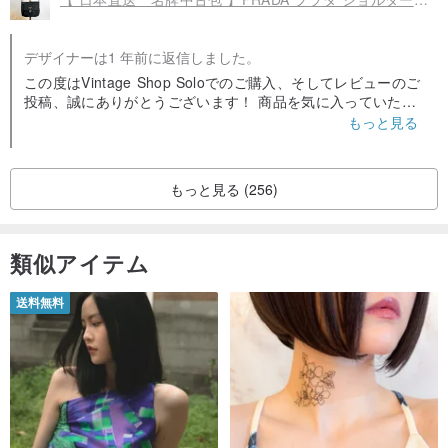
重 量：約150ｇ
デザイナーは1 年前に返信しました。
◆ Condition
この度はVintage Shop Soloでのご購入、そしてレビューのご
外装ABランク：数回使用した程度と思われるわずかなキズ、汚れが
投稿、誠にありがとうございます！ 商品を気に入っていただ
き、大変嬉しく思います。 海外配送のため、多少の遅延が発
もっと見る
あるが、比較的きれいな状態のヴィンテージ商品
生する場合がございますが、何かご不明点やお困りのことが
内装Aランク：ほとんど使用した形跡がみられない、状態の良いヴ
ございましたら、どうぞお気軽にお問い合わせください。 レ
ビューを投稿していただいたお客様には、次回ご利用いただ
ィンテージ商品
もっと見る (256)
けるクーポンをプレゼントしております。ぜひ次回のお買い
物にご活用ください。 また、特別なアイテムとの素敵な出会
いがありますように✨ 心より感謝申し上げます。ありがとう
ございました！
類似アイテム
送料無料