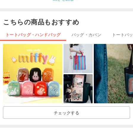
以下の注意事項を必ずお読みいただき、同意の上でご注文をお願い
します。
------------------------------------------------
こちらの商品もおすすめ
【VintageShop solo】が提供する商品は骨董品です。そして全て実
トートバッグ・ハンドバッグ
バッグ・カバン
トートバ
物です。
商品販売後の返品・交換は出来ません。気になる点は必ずメッセー
ジを下さい。
商品は複数のWEBサイトで販売をしております。注文をする前に必
ず在庫の確認を連絡してください。
全ての商品は鑑定を行った正規品のみを取り扱っております。
サイズに多少の誤差がある場合があります。
撮影環境によって実物と色味が異なる事があります。
商品やその他詳細写真についてご不明な点がございましたら
【VintageShop solo】までご連絡ください。
チェックする
7日間の評価期間は適用されません。重複しますが、商品の返品は出
来ません。慎重に選択してください。