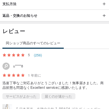
支払方法
返品・交換のお知らせ
レビュー
同ショップ商品のすべてのレビュー
◆ Size
5
(256)
約H12.5cm×W19cm×D9.5cm
ハンドル高さ 約5cm
u*****8
1 年前に
◆ Spec
迅速丁寧なご対応ありがとうございました！無事届きました。商
カラー：ブラウン
品状態も問題なくExcellent serviceに感謝いたします。
素 材：PVCレザー
サービスがよかった
届くのが速かった
仕 様：ポケットなし
付属品：なし（本体のみ）
【 日本直送 名牌中古包 】PRADA プラダ ショルダーバッグ ブラック トライアングルロゴ ナイロン フロントバックル vintage uj5t7v