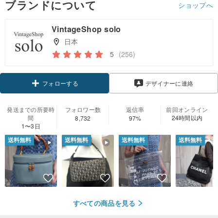
ブランドについて
ショップへ
VintageShop solo
日本
5
(256)
クーポン取得
デザイナーに連絡
フォローする
発送までの所要時
フォロワー数
返信率
前回オンライン
間
24時間以内
8,732
97%
1〜3日
送料無料
送料無料
送料無料
送料無料
すべての商品を見る