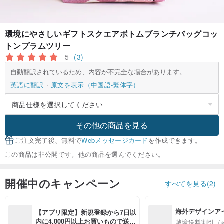
環境にやさしいギフトスクエアボトムブランチバッグコッ
トンプラムツリー
5
(3)
自動翻訳されているため、内容が不完全な場合があります。
英語に翻訳
原文を表示（中国語-繁体字）
その他の商品を見る
ご注文完了後、無料で
Webメッセージカード
を作成できます。
この商品は非公開です。他の商品を選んでください。
開催中のキャンペーン
すべてを見る(2)
海外デザインア
【アプリ限定】新規登録から7日以
入
内に4,000円以上お買いもので送料
越境送料割引（