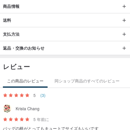
3.手動測定、誤差は±1〜2cmの通常の範囲内です。
商品情報
・
送料
支払方法
オンラインカスタマーサービス：
毎週月曜日から金曜日の午前9時から午後5時30分まで。
返品・交換のお知らせ
・
レビュー
設計と製造：
この商品のレビュー
同ショップ商品のすべてのレビュー
植物の柔らかさと強靭さ、そして布の花の最もシンプルで自然な魅
力的なパターンを使用して、人生から始まり、それは機内持ち込み
5
(3)
手荷物、バッグ、そして肌に直接触れる衣類になります。 「風、植
物、太陽の光の果実を、あなたの人生に付随する布製品に変えてく
Krista Chang
ださい。」
5 年前に
すべての花の布の生産は「天と地から取られ、天と地に使われま
バッグの柄がとってもキュートでサイズもいいです