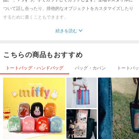
ついて話し合ったり、排他的なオブジェクトをカスタマイズしたり
するために書くこともできます。
続きを読む
・
商品名：丸いお弁当箱に適した朝食用収納袋
こちらの商品もおすすめ
素材：綿、軽くて薄い、収納性に優れた単層生地
トートバッグ・ハンドバッグ
バッグ・カバン
トートバ
原産地：台湾