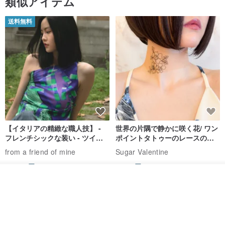
類似アイテム
送料無料
【イタリアの精緻な職人技】 -
世界の片隅で静かに咲く花/ ワン
フレンチシックな装い - ツイル
ポイントタトゥーのレースのチ
プリントシルクスカーフトップ
ョーカー SV649
from a friend of mine
Sugar Valentine
ス
34,340円
1,780円
その他の商品を見る
送料無料
ショップを見る