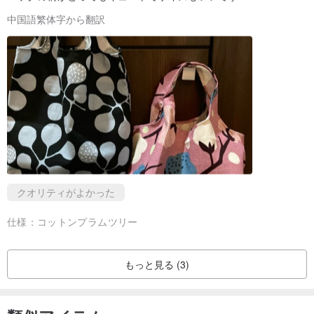
す」。それは細心の注意を払っていることを知っているので、私は
中国語繁体字から翻訳
それを自由に捨てたくありません。彼らにとって、針仕事は最も心
のこもった便利な表現方法の1つであり、おそらく紙やペンのよう
に、音楽のように、手料理の食事のように、小片や布を入れます。
彼らの手で再び復活し、直定規のようにきちんとスプールを壊し、
元の創造の感覚に戻ります：あなたはXiaohua縫製室で見るでしょ
う：
クリエーターのムードを反映したリズミカルなライン、表現力豊か
なファブリック、アーク。
「家に持ち帰って、お土産にしましょう。」
クオリティがよかった
仕様：
コットンプラムツリー
もっと見る (3)