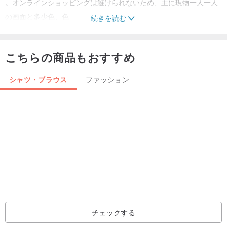
。オンラインショッピングは避けられないため、主に現物一人一人
の画面と多少色、色
続きを読む
。プラスマイナス1センチメートル正常範囲の手動測定誤差
。商品の服のサイズの選択を可能にしてください、あまりにも選択
こちらの商品もおすすめ
しないでください
。戻り値の範囲内で、中小企業、規格外サイズ、色やその他の問題
シャツ・ブラウス
ファッション
ではなくショップ
。サイズ＆カラーの懸念、予約が購入しようとする台北のスタジオ
のシーンをgutting推奨した場合
。インパルス、合理的なショッピングを喜ばないでください。
ヴィンテージ[概要]
。各チャンスは同じスタイルが非常に小さい見つける、一つだけの
ヴィンテージ商品ですので、販売を追加することはできません。
。前ヴィンテージヴィンテージを買う理解してくださいすることは
チェックする
バックルや他の欠陥が摩耗現象に影響を与えることはありません不