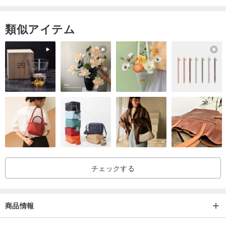
足している、いくつかのマイクロ汚れ、毛玉があるかもしれない、
まったく新しい製品ではありません。だから、購入するかどうかを
類似アイテム
決定する前に、ヴィンテージの定義を明確にしてください。
チェックする
商品情報