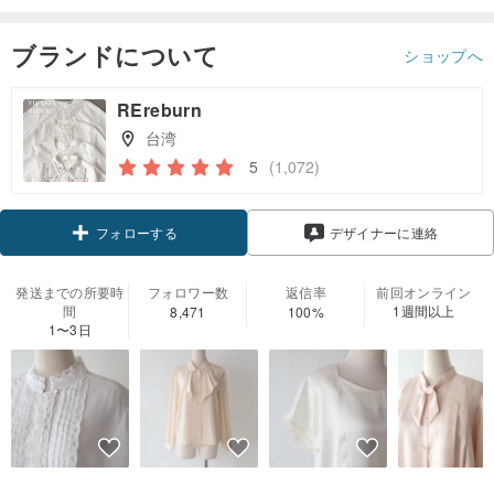
ブランドについて
ショップへ
REreburn
台湾
5
(1,072)
クーポン取得
デザイナーに連絡
フォローする
発送までの所要時
フォロワー数
返信率
前回オンライン
間
1週間以上
8,471
100%
1〜3日