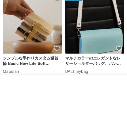
シンプルな手作りカスタム猫首
マルチカラーのエレガントなレ
輪 Basic New Life Soft
ザーショルダーバッグ、ハンド
Organic Cat Collar | Simple
メイド
Maodian
DALI-mybag
Soft Cat Collar
3,127円
30,108円
その他の商品を見る
ショップを見る
送料無料
送料無料