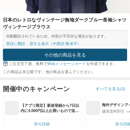
日本のレトロなヴィンテージ無地ダークブルー長袖シャツ
ヴィンテージブラウス
自動翻訳されているため、内容が不完全な場合があります。
英語に翻訳
原文を表示（中国語-繁体字）
その他の商品を見る
ご注文完了後、無料で
Webメッセージカード
を作成できます。
この商品は非公開です。他の商品を選んでください。
開催中のキャンペーン
すべてを見る(2)
海外デザインア
【アプリ限定】新規登録から7日以
入
内に4,000円以上お買いもので送料
越境送料割引（
無料（最大500円OFF）
割引詳細
割引詳