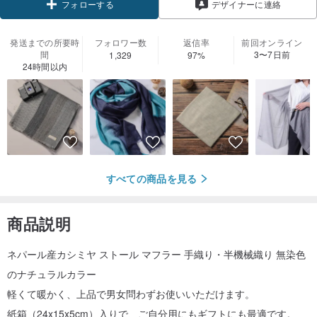
デザイナーに連絡
フォローする
発送までの所要時
フォロワー数
返信率
前回オンライン
間
3〜7日前
1,329
97%
24時間以内
すべての商品を見る
商品説明
ネパール産カシミヤ ストール マフラー 手織り・半機械織り 無染色
のナチュラルカラー
軽くて暖かく、上品で男女問わずお使いいただけます。
紙箱（24x15x5cm）入りで、ご自分用にもギフトにも最適です。