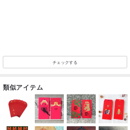
1. デリケートな素材のため、ドライクリーニングをお勧めします。
低温で当て布をしてアイロンをかけてください。漂白剤の使用や高
温でのアイロンがけは避けてください。
2. ほつれの原因となりますので、金属製のアクセサリーとの併用は
お避けください。
3. もし糸が引っかかった場合は、カシミヤの繊維を切らずに、編み
目に沿って手で優しく引き伸ばしてください。
チェックする
4. 毛玉ができた場合は、手で優しく取り除き、ブラシの使用は避け
てください。
5. 写真と実物の色合いが異なる場合があります。手織りのため、繊
類似アイテム
細な織り目ですが完璧ではない場合があります。ストールの端はフ
リンジ状になっています。これらの点が気になる方は購入をお控え
ください。
6. ネパール製のため、色止め剤は使用しておりません。色落ちや退
色は正常な現象です。