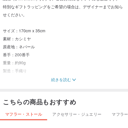
特別なギフトラッピングをご希望の場合は、デザイナーまでお知ら
せください。
サイズ：170cm x 35cm
素材：カシミヤ
原産地：ネパール
番手：200番手
重量：約90g
製造：手織り
続きを読む
適した季節：春秋冬 メンズアクセサリー
こちらの商品もおすすめ
撮影時の光の加減により、写真と実物の色合いが異なる場合があり
ます。
マフラー・ストール
アクセサリー・ジュエリー
マフラ
注意事項：