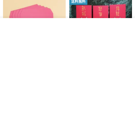
送料無料
その他の商品を見る
ショップを見る
黒猫マルーの小さな財神 宝くじ
【GFSD】ラインストーン精品 -
ホットスタンプポチ袋
煌めく多目的ポチ袋 -【招財納
福・金運招来】
Huei Hei Ji Bai
gfsd
516円
6,868円