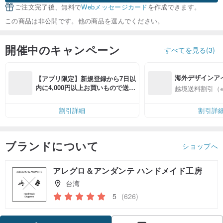
ご注文完了後、無料で
Webメッセージカード
を作成できます。
この商品は非公開です。他の商品を選んでください。
開催中のキャンペーン
すべてを見る(3)
海外デザインア
【アプリ限定】新規登録から7日以
入
内に4,000円以上お買いもので送料
越境送料割引（
無料（最大500円OFF）
割引詳細
割引詳
ブランドについて
ショップへ
アレグロ＆アンダンテ ハンドメイド工房
台湾
5
(626)
クーポン取得