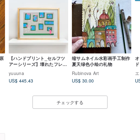
原
【ハンドプリント_セルフツ
缩サムネイル水彩画手工制作
オ
アーシリーズ】壊れたフレー
夏天绿色小绘の礼物
ド
ム
グ
yuuuna
Rubinova Art
エ
ー
US$ 445.43
US$ 30.00
US
チェックする