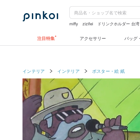
miffy
zizifei
ドリンクホルダー 台湾
クリスマス
注目特集
アクセサリー
バッグ
インテリア
インテリア
ポスター・絵
紙