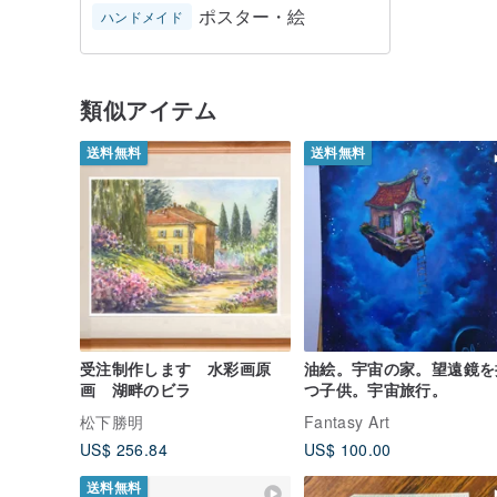
ポスター・絵
ハンドメイド
類似アイテム
送料無料
送料無料
受注制作します 水彩画原
油絵。宇宙の家。望遠鏡を
画 湖畔のビラ
つ子供。宇宙旅行。
松下勝明
Fantasy Art
US$ 256.84
US$ 100.00
送料無料