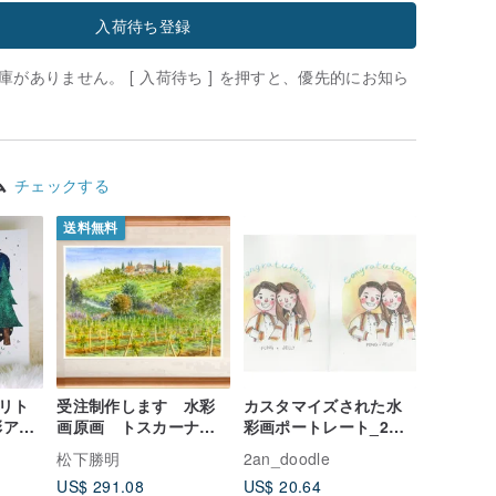
入荷待ち登録
がありません。 [ 入荷待ち ] を押すと、優先的にお知ら
ム
チェックする
送料無料
リト
受注制作します 水彩
カスタマイズされた水
彩アー
画原画 トスカーナの
彩画ポートレート_2人/
田園
はがき
松下勝明
2an_doodle
US$ 291.08
US$ 20.64