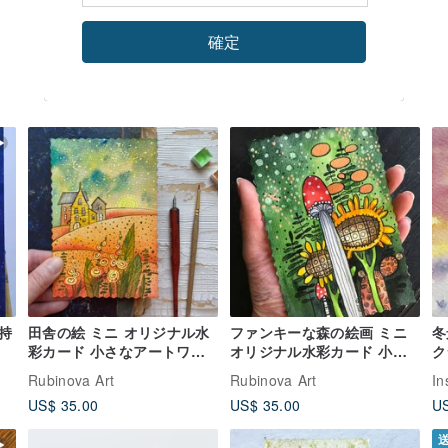
確定
持
田舎の絵 ミニ オリジナル水
ファンキーな森の絵画 ミニ
冬
彩カード 小さなアートワー
オリジナル水彩カード 小さ
ク
ク ミニチュアアート
なアートワーク ミニチュア
Rubinova Art
Rubinova Art
In
アート
US$ 35.00
US$ 35.00
US