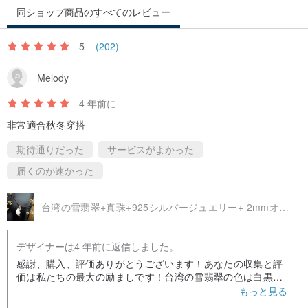
8月 国父紀念館—玉石合同展
同ショップ商品のすべてのレビュー
2001年 花蓮国際芸術祭に招待され、現地創作エリアで実演彫刻
2002年 第10回台湾工芸デザインコンペ「工芸の夢」—入選 新竹県
5
(202)
文化局 玉石合同展
Melody
5月 彰化県「花と木のカーニバル」—螺溪石硯彫刻・玉石合同展
10月-12月 新光三越文教基金会と花蓮文化局共催「石頭大観園」に
4 年前に
招待され、新光三越百貨店（北部、中部、南部）で展示
非常適合秋冬穿搭
2003年 国立工芸研究院より、総統府「台東地方工芸展」にて「蓮の
期待通りだった
サービスがよかった
花の生態風景」などの作品を出展依頼される
届くのが速かった
2004年 3月-6月 国立教育ラジオ「芸術文化回廊—謝忠仁玉石彫刻
展」
台湾の雪翡翠+真珠+925シルバージュエリー+ 2mmオイル蝋糸（引き込み式の長さ）を意味するネックレス古代シルバー翡翠
第12回台湾工芸デザインコンペ「工芸の夢」—入選
10月-2005年1月 中正紀念堂で個展
デザイナーは4 年前に返信しました。
2005年 国立台湾博物館より、郷土彫刻作品「台湾小吃—魯肉飯」出
感謝、購入、評価ありがとうございます！あなたの収集と評
展依頼
価は私たちの最大の励ましです！台湾の雪翡翠の色は白黒で
6月-9月 チェコ国立博物館との交流展「千面フォルモサ展」
イエローおり、シンプルな編みこみの真珠は私服にも最適で
もっと見る
す。調整可能なスタイルに織り込まれたロープは、長鎖また