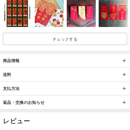
またはステンレスチェーンの追加購入をご希望の場合は、下記リン
クよりお求めください◈
www.pinkoi.com/store/jadegaze?pcid=...
// 造形玉墜シリーズの商品 //
www.pinkoi.com/store/jadegaze?p
チェックする
cid=...
// 花びら・葉っぱモチーフの商品 //
www.pinkoi.com/store/jadeg
aze?tag=%...
商品情報
《玉彫刻作家》
送料
1973年 謝忠仁、彰化県芳苑郷に生まれる
支払方法
1988年 台北で玉彫刻技術を学ぶ
1993年 高等職業訓練校で広告デザイン科を専攻し、デザインコンセ
返品・交換のお知らせ
プトを作品に取り入れる
1994年 自身の工房を設立
レビュー
2000年 第14回南瀛美術展工芸部門—佳作「伺機而動」