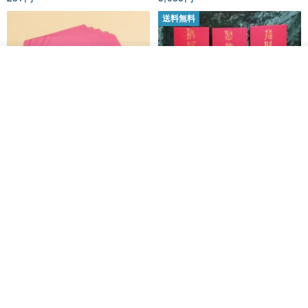
2018年 国父紀念館で「謝忠仁玉彫刻30年個展—文化の継承」を開
催
送料無料
2019年 1月-6月 国立工芸研究発展センターより、台湾工芸師として
総統府ギャラリー「饗宴・幸福」展に招待され、作品「祥龍献瑞」
カートに入れる
を展示
お気に入り
ショップを見る
2020年 「悦心耀藝—台湾工芸発展協会精品展」が新竹県政府文化局
（7/29-8/16）と国立台湾工芸研究発展センター台北現代工芸デザイ
ン分館（10/6-2/28）の2箇所で共同開催
2021年 10月-11月 国立工芸研究発展センター主催「創意 再生 緑工
黒猫マルーの小さな財神 宝くじ
【GFSD】ラインストーン精品 -
芸」展で作品「和風握り寿司」を展示
ホットスタンプポチ袋
煌めく多目的ポチ袋 -【招財納
福・金運招来】
2021年 台湾工芸コンペ入選作品「手作りミニお餅」が国立台湾工芸
Huei Hei Ji Bai
gfsd
研究発展センター台北現代工芸デザイン分館、信義新天地新光三
516円
6,868円
越、新光三越台南西門店、台中店で巡回展示
注意事項