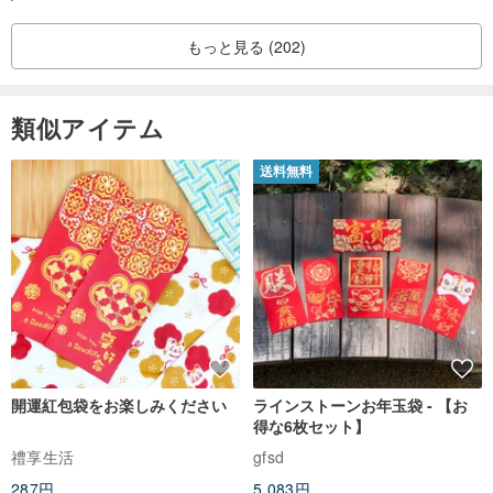
「玉凝飾」ブランドを設立し、百貨店に出店
は短鎖として着用できます。製品についてご不明な点がござ
12月中旬 太平洋Sogo百貨店「工芸達人」展に出展
いましたら、お問い合わせください。 Yu Ningの手作りの翡
もっと見る (202)
翠の彫刻と翡翠の装飾品はすべてユニークであり、無料で新
2007年 国立台湾工芸研究所主催、行政院ギャラリー「工芸ゼロ距離
製品を追加し続けます。ぜひご覧ください。ˊˇˋ
—生活工芸応用特別展」に招待される
類似アイテム
2008年 国立台湾工芸研究所「台湾工芸コンペ」、作品「和風握り寿
司」が入選
送料無料
2012年 文化部および国立台湾工芸研究所研究開発センター—
「台湾工芸コンペ」で作品「半思」が伝統工芸部門で入選、
台南市第21回「南瀛賞」工芸部門—作品「林静山水」が
工芸部門で入選
2013年 国父紀念館で開催された「両岸玉彫刻交流精鋭会」に招待さ
れ、台湾の玉彫刻巨匠エリアで展示
2016年 国立工芸研究発展センターより、台湾工芸師として総統府ギ
ャラリー「囲炉—持続可能な工芸展」に招待され、「和風握り寿
開運紅包袋をお楽しみください
ラインストーンお年玉袋 - 【お
得な6枚セット】
司」「手作りミニお餅」「躍動の瞬間」の3作品を展示
禮享生活
gfsd
2017年 作品「残荷春意」が桃園市—桃源美術展で佳作を受賞
287円
5,083円