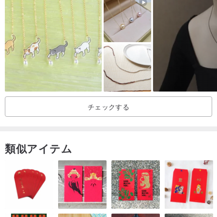
ら45歳まで幅広い年齢層の方におすすめです。
商品情報
素材：白玉髄
サイズ：横1.7cm×幅0.6cm×高さ2.1cm（シルバーKメッキのバチカ
ン部分を含めると合計2.8cm）
製作方法：100%手彫り
チェックする
数量：
一点もの！
パッケージ内容：
類似アイテム
◆ 作品保証書
◆ 作品化粧箱
◆ 作品包装袋
◈本商品にチェーンは付属しておりません。925シルバーチェーン