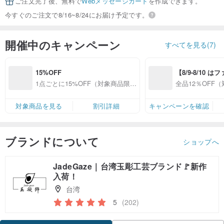
ご注文完了後、無料で
Webメッセージカード
を作成できます。
今すぐのご注文で8/16~8/24にお届け予定です。
開催中のキャンペーン
すべてを見る(7)
15%OFF
【8/9-8/10 
員感謝デー】対
1点ごとに15%OFF（対象商品限
全品12％OFF
プ全品12%OFF
定）
ップ限定）
対象商品を見る
割引詳細
キャンペーンを確認
ブランドについて
ショップへ
JadeGaze｜台湾玉彫工芸ブランド🚩新作
入荷！
台湾
5
(202)
クーポン取得