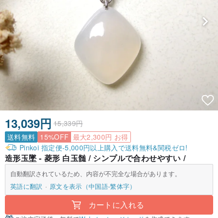
13,039円
15,339円
送料無料
15%OFF
最大2,300円 お得
Pinkoi 指定便-5,000円以上購入で送料無料&関税ゼロ!
造形玉墜 - 菱形 白玉髄 / シンプルで合わせやすい /
自動翻訳されているため、内容が不完全な場合があります。
英語に翻訳
原文を表示（中国語-繁体字）
カートに入れる