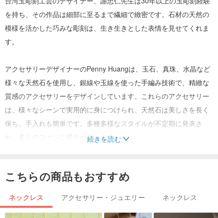
台湾玉彫刻工芸のデザイナー、謝忠仁先生は30年以上の玉彫刻経験
を持ち、その作品は細部に至るまで繊細で緻密です。石材の天然の
模様を活かした巧みな彫刻は、生き生きとした表情を見せてくれま
す。
アクセサリーデザイナーのPenny Huangは、玉石、真珠、水晶など
様々な天然石を使用し、銀線や玉線を使った手編み技術で、精緻な
質感のアクセサリーをデザインしています。これらのアクセサリー
は、様々なシーンで実用的に身につけられ、天然石は美しさを長く
保ち、手入れも簡単です。多種多様なスタイルが不定期に発表さ
れ、多くのファンに愛されています。
続きを読む
造形玉墜シリーズ
こちらの商品もおすすめ
幾何学的で線的なデザインが特徴の、大小様々な玉飾りが揃いま
ネックレス
アクセサリー・ジュエリー
ネックレス
す。小さくても存在感があり、オフィスからカジュアルまで、5歳か