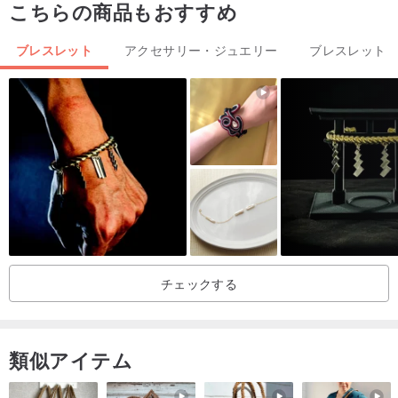
こちらの商品もおすすめ
【シルクについて】
こちらの作品はシルクを使用しております。
ブレスレット
アクセサリー・ジュエリー
ブレスレット
天然繊維であるため繊細なシルクですが、お手入れをきちんとする
ことで長くお使いいただけます。
汗を吸いこんだ場合、固くしぼったタオルなどで優しく叩いて落と
してください。
水濡れやこすれに弱いので取り扱いにご注意ください。
お手入れの後は風通しの良い場所に置き、直射日光を避けての保管
をお願いします。
チェックする
類似アイテム