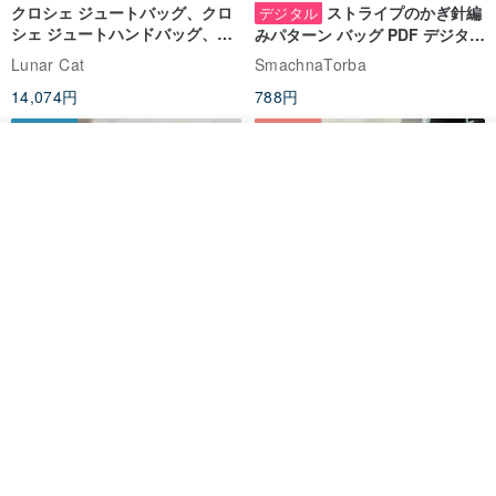
クロシェ ジュートバッグ、クロ
ストライプのかぎ針編
デジタル
シェ ジュートハンドバッグ、リ
みパターン バッグ PDF デジタル
ユーザブルバッグ
インスタント ダウンロード、レ
Lunar Cat
SmachnaTorba
ディース クロスボディ
14,074円
788円
送料無料
35%OFF
入荷待ち登録
ショップを見る
クロシェ編み丸型ジュートバッ
オーガニックコットン糸の編み
グ、クロシェ編みトートバッ
バッグ、クラッチバッグとして
グ、クロシェ編みショルダーバ
も。
Lunar Cat
Knits And Woven By Oom
ッグ
11,425円
5,405円
8,314円
送料無料