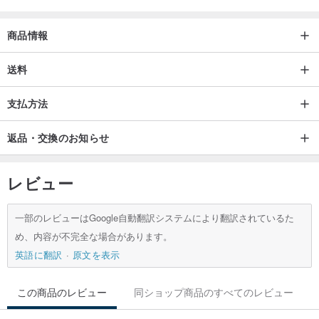
錫 (スズ)
商品情報
銀白色のツヤを持つ
柔らかく展延性の大きい 金属
送料
支払方法
錫 は食器や酒器等、幅広い用途で使われ
アレルギーや人体にもほぼ無害な素材です。
返品・交換のお知らせ
鉛や他の合金の入っていない 純錫 に SILVER (シルバー) を数%混ぜ
レビュー
た独自の素材を使う事で
ジュエリー として本来の錫より強度、光沢のある アイテム になっ
一部のレビューはGoogle自動翻訳システムにより翻訳されているた
ています。
め、内容が不完全な場合があります。
英語に翻訳
原文を表示
他の金属と違う 錫 独特の使いこむ程に出てくる風合いも魅力です。
この商品のレビュー
同ショップ商品のすべてのレビュー
------------------------------------------------------------------