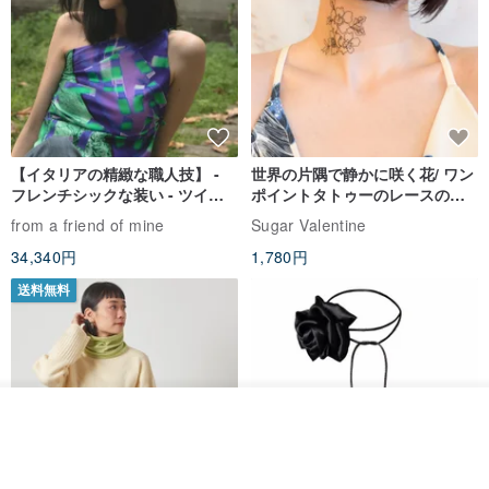
バングル シルバー ペアリング 真鍮 すず 錫
【イタリアの精緻な職人技】 -
世界の片隅で静かに咲く花/ ワン
フレンチシックな装い - ツイル
ポイントタトゥーのレースのチ
プリントシルクスカーフトップ
ョーカー SV649
from a friend of mine
Sugar Valentine
ス
34,340円
1,780円
送料無料
カートに入れる
お気に入り
ショップを見る